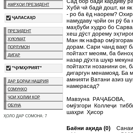
Сад бор бадӣ кардиву р
АМРҲОИ ПРЕЗИДЕНТ
Хубӣ чӣ бадӣ дошт, ки як
- ро ба ёд наорем? Охир
ҶАЛАСАҲО
намудаву ҷойи он рӯ ба
маҳбуби худро бо Сарва
ПРЕЗИДЕНТ
хеш дӯст дорему эҳтиро
ҲУКУМАТ
Ман як нафар омӯзгорам
дорам. Сари чанд вақт 
ПОРЛУМОН
пойтахт меоям, ба бино
ДИГАР
назар дӯхта шукр мекуна
пойтахти нозанини он, б
"ҶУМҲУРИЯТ"
дигаргун менамояд. Ба 
амнияти Ватани азиз шу
ДАР БОРАИ НАШРИЯ
намерасад?
ОЗМУНҲО
ҶОИ ХОЛИИ КОР
Мавзуна РАҶАБОВА,
омӯзгори Коллеҷи тиб
ОБУНА
шаҳри Ҳисор
ҲОЛО ДАР СОМОНА: 7
Баёни ақида (0)
Санаи 