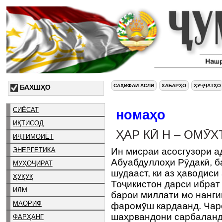
САҲИФАИ АСЛӢ
ХАБАРҲО
ҲУҶҶАТҲО
БАХШҲО
СИЁСАТ
номаҳо
ИҚТИСОД
ҲАР КӢ Н – ОМӮХ
ИҶТИМОИЁТ
ЭНЕРГЕТИКА
Ин мисраи асосгузори а
Абуабдуллоҳи Рӯдакӣ, б
МУҲОҶИРАТ
шудааст, ки аз ҳаводиси
ҲУҚУҚ
Тоҷикистон дарси ибрат
ИЛМ
барои миллати мо нанги
МАОРИФ
фаромӯш кардаанд. Чаро
шаҳрвандони сарбаланд
ФАРҲАНГ