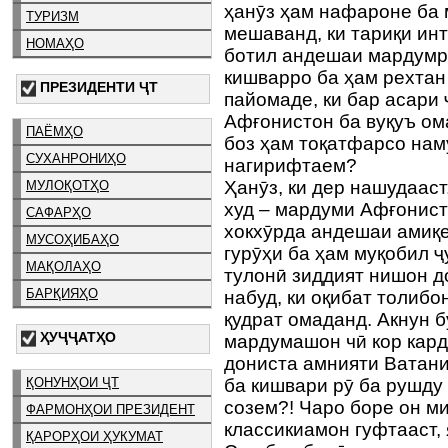
ҳанӯз ҳам нафароне ба
ТУРИЗМ
мешаванд, ки тариқи ин
НОМАҲО
ботил андешаи мардумр
кишварро ба ҳам рехтан
ПРЕЗИДЕНТИ ҶТ
пайомаде, ки бар асари
Афғонистон ба вуқуъ о
ПАЁМҲО
боз ҳам тоқатфарсо наму
СУХАНРОНИҲО
нагирифтаем?
Ҳанӯз, ки дер нашудааст
МУЛОҚОТҲО
худ – мардуми Афғонис
САФАРҲО
хокхӯрда андешаи амиқе
МУСОҲИБАҲО
гурӯҳи ба ҳам муқобил ҷ
МАҚОЛАҲО
тулонӣ зиддият нишон 
БАРҚИЯҲО
набуд, ки оқибат толибо
қудрат омаданд. Акнун б
ҲУҶҶАТҲО
мардумашон чӣ кор кард
дониста амнияти Ватани 
ҚОНУНҲОИ ҶТ
ба кишвари рӯ ба рушд
созем?! Чаро боре он м
ФАРМОНҲОИ ПРЕЗИДЕНТ
классикиамон гуфтааст, 
ҚАРОРҲОИ ҲУКУМАТ