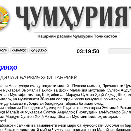
03:19:51
АСЛӢ
ХАБАРҲО
ҲУҶҶАТҲО
қияҳо
ДИЛАИ БАРҚИЯҲОИ ТАБРИКӢ
иёни Асосгузори сулҳу ваҳдати миллӣ - Пешвои миллат, Президенти Ҷу
он муҳтарам Эмомалӣ Раҳмон ва Шоҳи Малайзия муҳтарам Султон Абду
ин ал-Мустафо Биллоҳ Шоҳ ибни ал-Марҳум Султон Ҳоҷӣ Аҳмад Шоҳ ал
иллоҳ ба муносибати 30-юмин солгарди барпо намудани робитаҳои
и ду кишвар мубодилаи барқияҳои табрикӣ ба амал омад.
яи табрикии Президенти Ҷумҳурии Тоҷикистон муҳтарам Эмомалӣ Раҳмо
оҳи Малайзия муҳтарам Султон Абдуллоҳ Риоятуддин ал-Мустафо Билл
 ал-Марҳум Султон Ҳоҷӣ Аҳмад Шоҳ ал-Мустаин Биллоҳ омадааст:
рат!
абрикоти самимӣ ва таманниёти неки маро ба муносибати 30-солагии ба
робитаҳои дипломатӣ миёни Ҷумҳурии Тоҷикистон ва Малайзия бипазир