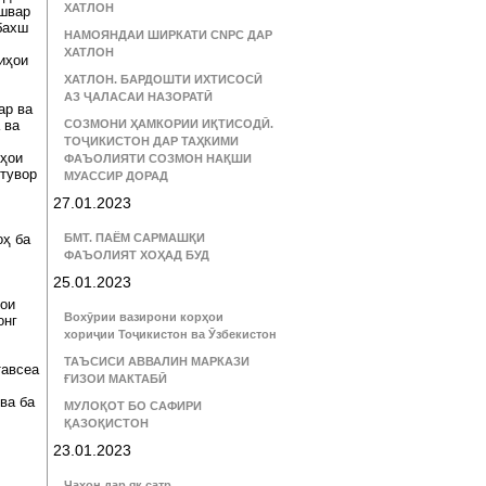
ХАТЛОН
ишвар
бахш
НАМОЯНДАИ ШИРКАТИ CNPC ДАР
ХАТЛОН
иҳои
ХАТЛОН. БАРДОШТИ ИХТИСОСӢ
АЗ ҶАЛАСАИ НАЗОРАТӢ
ар ва
 ва
СОЗМОНИ ҲАМКОРИИ ИҚТИСОДӢ.
ТОҶИКИСТОН ДАР ТАҲКИМИ
иҳои
ФАЪОЛИЯТИ СОЗМОН НАҚШИ
тувор
МУАССИР ДОРАД
27.01.2023
ҳ ба
БМТ. ПАЁМ САРМАШҚИ
ФАЪОЛИЯТ ХОҲАД БУД
25.01.2023
ҳои
Вохӯрии вазирони корҳои
онг
хориҷии Тоҷикистон ва Ӯзбекистон
ТАЪСИСИ АВВАЛИН МАРКАЗИ
тавсеа
ҒИЗОИ МАКТАБӢ
ва ба
МУЛОҚОТ БО САФИРИ
ҚАЗОҚИСТОН
23.01.2023
Ҷаҳон дар як сатр