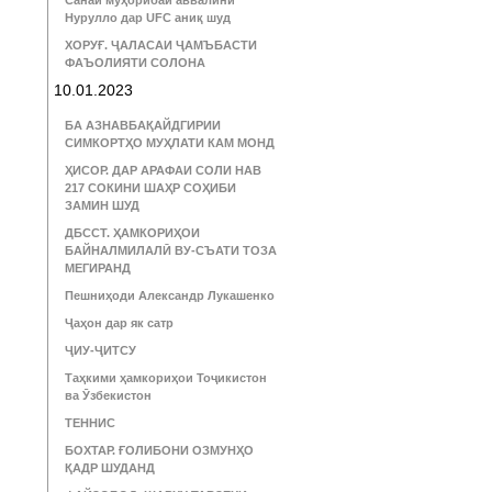
Санаи муҳорибаи аввалини
Нурулло дар UFC аниқ шуд
ХОРУҒ. ҶАЛАСАИ ҶАМЪБАСТИ
ФАЪОЛИЯТИ СОЛОНА
10.01.2023
БА АЗНАВБАҚАЙДГИРИИ
СИМКОРТҲО МУҲЛАТИ КАМ МОНД
ҲИСОР. ДАР АРАФАИ СОЛИ НАВ
217 СОКИНИ ШАҲР СОҲИБИ
ЗАМИН ШУД
ДБССТ. ҲАМКОРИҲОИ
БАЙНАЛМИЛАЛӢ ВУ-СЪАТИ ТОЗА
МЕГИРАНД
Пешниҳоди Александр Лукашенко
Ҷаҳон дар як сатр
ҶИУ-ҶИТСУ
Таҳкими ҳамкориҳои Тоҷикистон
ва Ӯзбекистон
ТЕННИС
БОХТАР. ҒОЛИБОНИ ОЗМУНҲО
ҚАДР ШУДАНД