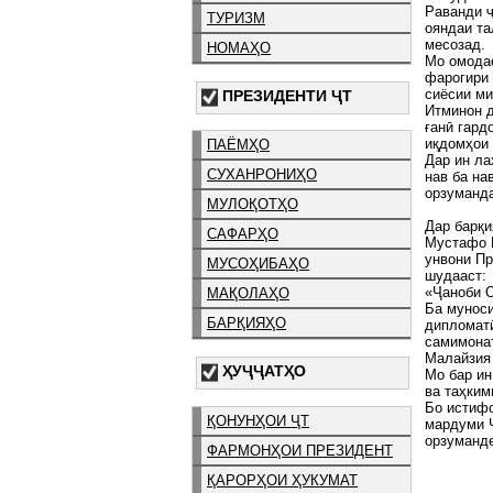
Раванди ҷ
ТУРИЗМ
ояндаи та
месозад.
НОМАҲО
Мо омодае
фарогири
сиёсии ми
ПРЕЗИДЕНТИ ҶТ
Итминон д
ғанӣ гард
иқдомҳои 
ПАЁМҲО
Дар ин ла
СУХАНРОНИҲО
нав ба на
орзуманд
МУЛОҚОТҲО
Дар барқи
САФАРҲО
Мустафо 
унвони Пр
МУСОҲИБАҲО
шудааст:
«Ҷаноби 
МАҚОЛАҲО
Ба муноси
БАРҚИЯҲО
дипломатӣ
самимона
Малайзия 
ҲУҶҶАТҲО
Мо бар ин
ва таҳким
Бо истифо
ҚОНУНҲОИ ҶТ
мардуми 
орзуманд
ФАРМОНҲОИ ПРЕЗИДЕНТ
ҚАРОРҲОИ ҲУКУМАТ