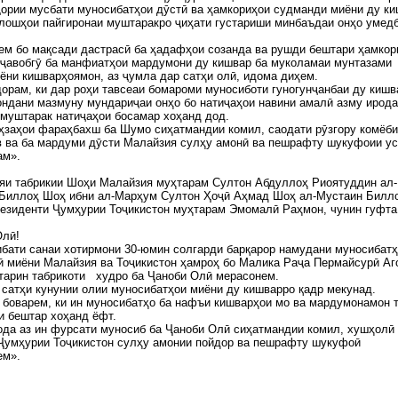
ории мусбати муносибатҳои дӯстӣ ва ҳамкориҳои судманди миёни ду к
лошҳои пайгиронаи муштаракро ҷиҳати густариши минбаъдаи онҳо умед
м бо мақсади дастрасӣ ба ҳадафҳои созанда ва рушди бештари ҳамкор
 ҷавобгӯ ба манфиатҳои мардумони ду кишвар ба муколамаи мунтазами
ёни кишварҳоямон, аз ҷумла дар сатҳи олӣ, идома диҳем.
орам, ки дар роҳи тавсеаи бомароми муносиботи гуногунҷанбаи ду кишв
ондани мазмуну мундариҷаи онҳо бо натиҷаҳои навини амалӣ азму ирода
муштарак натиҷаҳои босамар хоҳанд дод.
ҳзаҳои фараҳбахш ба Шумо сиҳатмандии комил, саодати рӯзгору комёб
в ва ба мардуми дӯсти Малайзия сулҳу амонӣ ва пешрафту шукуфоии ус
ам».
яи табрикии Шоҳи Малайзия муҳтарам Султон Абдуллоҳ Риоятуддин ал-
Биллоҳ Шоҳ ибни ал-Марҳум Султон Ҳоҷӣ Аҳмад Шоҳ ал-Мустаин Билло
езиденти Ҷумҳурии Тоҷикистон муҳтарам Эмомалӣ Раҳмон, чунин гуфта
Олӣ!
бати санаи хотирмони 30-юмин солгарди барқарор намудани муносибат
 миёни Малайзия ва Тоҷикистон ҳамроҳ бо Малика Раҷа Пермайсурӣ Аг
тарин табрикоти худро ба Ҷаноби Олӣ мерасонем.
сатҳи кунунии олии муносибатҳои миёни ду кишварро қадр мекунад.
 боварем, ки ин муносибатҳо ба нафъи кишварҳои мо ва мардумонамон 
и бештар хоҳанд ёфт.
да аз ин фурсати муносиб ба Ҷаноби Олӣ сиҳатмандии комил, хушҳолӣ 
Ҷумҳурии Тоҷикистон сулҳу амонии пойдор ва пешрафту шукуфоӣ
ем».