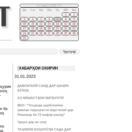
<<
<
август 2026
>
>>
Дш
Сш
Чш
Пш
Ҷъ
Шб
Яш
1
2
3
4
5
6
7
8
9
10
11
12
13
14
15
16
17
18
19
20
21
22
23
24
25
26
27
28
29
30
31
ХАБАРҲОИ ОХИРИН
31.01.2023
ДАВЛАТАЛӢ САИД ДАР ШАҲРИ
мҳурии
ллоҳ
КӮЛОБ
-
АЗ НИШАСТҲОИ МАТБУОТӢ
ВАО: “Теъдоди қурбониёни
н ба
ҳамлаи террористи маргталаб дар
оҳ
Пешовар ба 72 нафар расид”
Ҷаҳон дар як сатр
рпо
ТАҶЛИЛИ БОШУКӮҲИ САДА ДАР
ед.