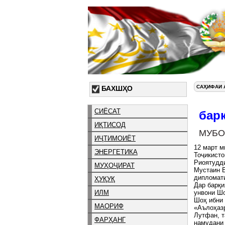
САҲИФАИ 
БАХШҲО
СИЁСАТ
бар
ИҚТИСОД
МУБО
ИҶТИМОИЁТ
12 март м
ЭНЕРГЕТИКА
Тоҷикист
Риоятудд
МУҲОҶИРАТ
Мустаин Б
дипломати
ҲУҚУҚ
Дар барқи
ИЛМ
унвони Ш
Шоҳ ибни
МАОРИФ
«Аълоҳаз
Лутфан, т
ФАРҲАНГ
намудани 