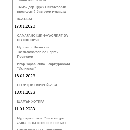
14 май дар Туркия интихоботи
президентӣ баргузор мешавад
«САЪБА»
17.01.2023
САМАРАНОКИИ ФАЪОЛИЯТ ВА
ШАФФОФИЯТ
Мулоқоти Имангали
Тасмагамбетов бо Сергей
Поспелов
Игор Черевченко – сармураббии
“Истиқлол”
16.01.2023
БОЗИҲОИ ОЛИМПӢ-2024
13.01.2023
ШАМЪИ ХОТИРА
11.01.2023
Муроҷиатномаи Раиси шаҳри
Душанбе ба сокинони пойтахт