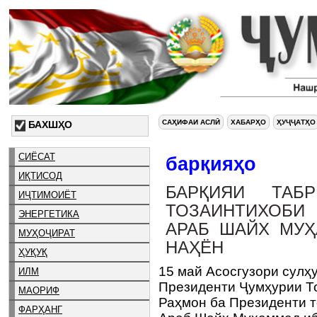
САҲИФАИ АСЛӢ
ХАБАРҲО
ҲУҶҶАТҲО
БАХШҲО
СИЁСАТ
барқияҳо
ИҚТИСОД
БАРҚИЯИ ТАБ
ИҶТИМОИЁТ
ТОЗАИНТИХОБИ
ЭНЕРГЕТИКА
АРАБ ШАЙХ МУ
МУҲОҶИРАТ
НАҲЁН
ҲУҚУҚ
15 май Асосгузори сулҳ
ИЛМ
Президенти Ҷумҳурии Т
МАОРИФ
Раҳмон ба Президенти 
ФАРҲАНГ