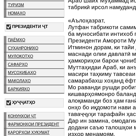
Араб Шайх Муҳаммад иб
ТУРИЗМ
табрикӣ ирсол намуданд,
НОМАҲО
«Аълоҳазрат,
ПРЕЗИДЕНТИ ҶТ
Лутфан табрикоти сами
ба муносибати интихоб 
Президенти Амороти Му
ПАЁМҲО
Итминон дорам, ки тайи
СУХАНРОНИҲО
маснади олии давлатӣ м
МУЛОҚОТҲО
ҳамкориҳои барои ҷони
САФАРҲО
Муттаҳидаи Араб, ки ан
МУСОҲИБАҲО
масири таҳкиму тавсеаи
самарабахш хоҳанд ёфт
МАҚОЛАҲО
Мо раванди рушди роби
БАРҚИЯҲО
кишварҳоямонро баланд
алоқаманди боз ҳам ған
ҲУҶҶАТҲО
онҳо бо иқдомоти нави 
таваҷҷуҳи тарафайн ҳас
ҚОНУНҲОИ ҶТ
Дар ин замина, омодаги
ФАРМОНҲОИ ПРЕЗИДЕНТ
додани саъю талошҳои 
ҚАРОРҲОИ ҲУКУМАТ
изҳор менамоям.