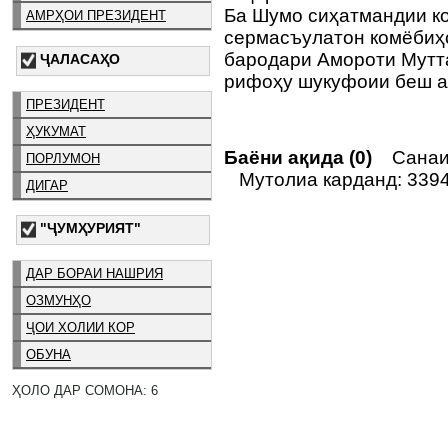
Ба Шумо сиҳатмандии ко
АМРҲОИ ПРЕЗИДЕНТ
сермасъулатон комёбиҳ
бародари Амороти Мутта
ҶАЛАСАҲО
рифоҳу шукуфоии беш а
ПРЕЗИДЕНТ
ҲУКУМАТ
Баёни ақида (0)
Санаи 
ПОРЛУМОН
Мутолиа карданд: 339
ДИГАР
"ҶУМҲУРИЯТ"
ДАР БОРАИ НАШРИЯ
ОЗМУНҲО
ҶОИ ХОЛИИ КОР
ОБУНА
ҲОЛО ДАР СОМОНА: 6