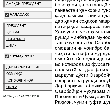
АМРҲОИ ПРЕЗИДЕНТ
бо изҳори қаноатмандӣ 
пайвастаи ҳамкории гу
ҶАЛАСАҲО
қайд намоям. Тайи ин д
дар ҳамаи соҳаҳои мав
ПРЕЗИДЕНТ
натиҷаҳои назаррас нои
Ҳамчунин, мехоҳам таък
ҲУКУМАТ
рушди минбаъдаи мунос
ПОРЛУМОН
ташаккулёфта бо Озарб
ДИГАР
омодагии ин ҷонибро б
ҷиҳати ба нафъи мурду
"ҶУМҲУРИЯТ"
амалӣ ғанӣ гардонидани
Бо истифода аз фурсат
ДАР БОРАИ НАШРИЯ
саломатӣ ва дар фаъол
ОЗМУНҲО
мардуми дӯсти Озарбойҷ
пешрафт ва рушди босу
ҶОИ ХОЛИИ КОР
Дар барқияи табрикии 
ОБУНА
Озарбойҷон муҳтарам И
ҲОЛО ДАР СОМОНА: 9
Президенти Ҷумҳурии Т
Раҳмон, чунин гуфта шу