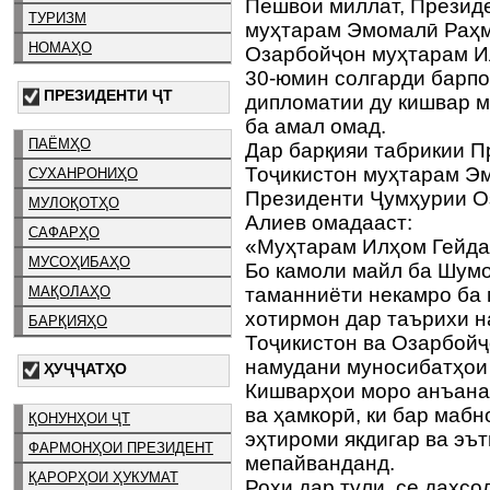
Пешвои миллат, Презид
ТУРИЗМ
муҳтарам Эмомалӣ Раҳм
НОМАҲО
Озарбойҷон муҳтарам И
30-юмин солгарди барп
ПРЕЗИДЕНТИ ҶТ
дипломатии ду кишвар м
ба амал омад.
ПАЁМҲО
Дар барқияи табрикии 
Тоҷикистон муҳтарам Э
СУХАНРОНИҲО
Президенти Ҷумҳурии О
МУЛОҚОТҲО
Алиев омадааст:
САФАРҲО
«Муҳтарам Илҳом Гейда
МУСОҲИБАҲО
Бо камоли майл ба Шумо
таманниёти некамро ба
МАҚОЛАҲО
хотирмон дар таърихи н
БАРҚИЯҲО
Тоҷикистон ва Озарбойҷ
намудани муносибатҳои
ҲУҶҶАТҲО
Кишварҳои моро анъана
ва ҳамкорӣ, ки бар маб
ҚОНУНҲОИ ҶТ
эҳтироми якдигар ва эъ
ФАРМОНҲОИ ПРЕЗИДЕНТ
мепайванданд.
ҚАРОРҲОИ ҲУКУМАТ
Роҳи дар тули се даҳсо