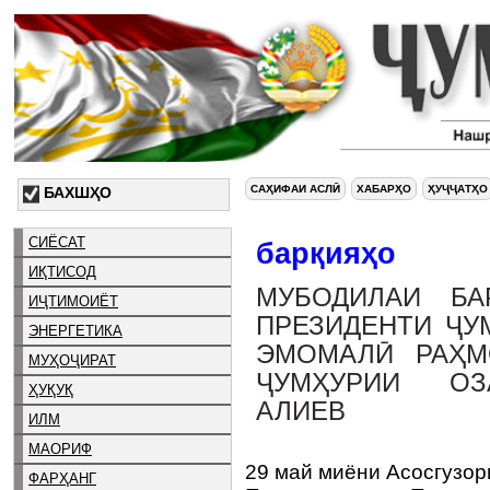
САҲИФАИ АСЛӢ
ХАБАРҲО
ҲУҶҶАТҲО
БАХШҲО
СИЁСАТ
барқияҳо
ИҚТИСОД
МУБОДИЛАИ БА
ИҶТИМОИЁТ
ПРЕЗИДЕНТИ ҶУ
ЭНЕРГЕТИКА
ЭМОМАЛӢ РАҲМ
МУҲОҶИРАТ
ҶУМҲУРИИ ОЗ
ҲУҚУҚ
АЛИЕВ
ИЛМ
МАОРИФ
29 май миёни Асосгузор
ФАРҲАНГ