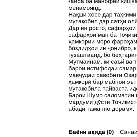
ғайра ба манофеи кишв
менамоянд.
Нақши хосе дар таҳкими
мутақобил дар сатҳи ол
Дар ин росто, сафарҳои
сафарҳои ман ба Тоҷики
ҳамкории моро фароҳам
боздидҳои ин ҷонибро, 
гузаштаанд, бо беҳтари
Мутмаинам, ки саъй ва 
барои истифодаи самар
мавҷудаи равобити Озар
ҳамкорӣ бар мабнои эът
мутақобила пайваста ид
Барои Шумо саломатии б
мардуми дӯсти Тоҷикист
абадӣ таманно дорам».
Баёни ақида (0)
Санаи 