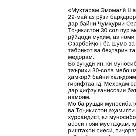
«Муҳтарам Эмомалӣ Ша
29-май аз рӯзи барқаро
дар байни Ҷумҳурии Оз
Тоҷикистон 30 сол пур 
рӯйдоди муҳим, аз номи
Озарбойҷон ба Шумо ва
табрикот ва беҳтарин т
медорам.
Бо вуҷуди ин, ки мунос
таърихи 30-сола мебоша
ҳамкорӣ байни халқҳоям
гирифтаанд. Мехоҳам с
дар ҳифзу ғанисозии ба
намоям.
Мо ба рушди муносибат
ва Тоҷикистон аҳамияти
хурсандист, ки муносиб
асоси пояи мустаҳкам, 
риштаҳои сиёсӣ, тиҷора