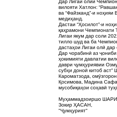
Дар Лигаи олии Чемпион
вилояти Хатлон: “Равшан
ва “Файзканд”-и ноҳияи
медиҳанд.
Дастаи “Ҳосилот”-и ноҳ
қаҳрамони Чемпионати 
Лигаи якум дар соли 20
тилло шуд ва ба Чемпио
дастаҳои Лигаи олӣ дар
Дар чорабинӣ аз ҷониб
ҳокимияти давлатии вил
даври ҷумҳуриявии Озму
субҳи доноӣ китоб аст”
Кароматзода, омӯзгоро
Қосимова, Мадина Сафар
мусобиқаҳои соҳавӣ ту
Муҳаммадзоиршо ШАР
Зокир ҲАСАН,
"Ҷумҳурият"