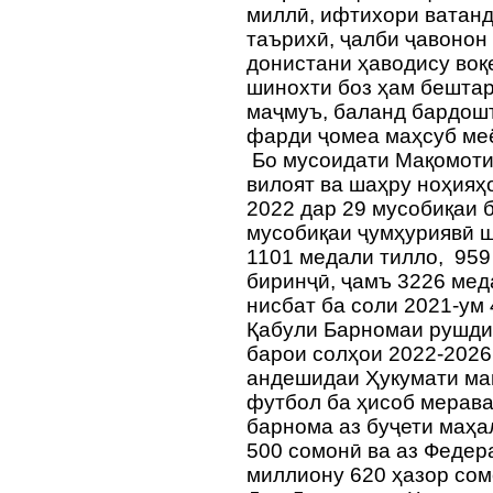
миллӣ, ифтихори ватанд
таърихӣ, ҷалби ҷавонон
донистани ҳаводису воқе
шинохти боз ҳам бештар
маҷмуъ, баланд бардош
фарди ҷомеа маҳсуб м
Бо мусоидати Мақомоти
вилоят ва шаҳру ноҳияҳ
2022 дар 29 мусобиқаи 
мусобиқаи ҷумҳуриявӣ ш
1101 медали тилло, 959
биринҷӣ, ҷамъ 3226 меда
нисбат ба соли 2021-ум
Қабули Барномаи рушди
барои солҳои 2022-2026
андешидаи Ҳукумати ма
футбол ба ҳисоб мерава
барнома аз буҷети маҳа
500 сомонӣ ва аз Федер
миллиону 620 ҳазор со