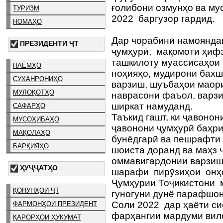
ғолибони озмунҳо ва му
ТУРИЗМ
2022 баргузор гардид.
НОМАҲО
Дар чорабинӣ намоянда
ПРЕЗИДЕНТИ ҶТ
ҷумҳурӣ, мақомоти ҳифз
ташкилоту муассисаҳои 
ПАЁМҲО
ноҳияҳо, мудирони бахш
СУХАНРОНИҲО
варзиш, шуъбаҳои маор
МУЛОҚОТҲО
наврасони фаъол, варзи
ширкат намуданд.
САФАРҲО
Таъкид гашт, ки ҷавоно
МУСОҲИБАҲО
ҷавонони ҷумҳурӣ баҳри
МАҚОЛАҲО
бунёдгарӣ ва пешрафти 
БАРҚИЯҲО
шоиста доранд ва маҳз 
оммавигардонии варзиш
ҲУҶҶАТҲО
шарафи пирӯзиҳои онҳ
Ҷумҳурии Тоҷикистони 
ҚОНУНҲОИ ҶТ
гуногуни дунё парафшо
Соли 2022 дар ҳаёти си
ФАРМОНҲОИ ПРЕЗИДЕНТ
фарҳангии мардуми вил
ҚАРОРҲОИ ҲУКУМАТ