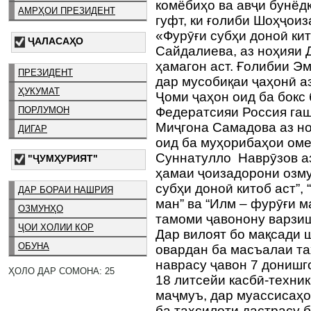
комёбиҳо ва авҷи бунёд
АМРҲОИ ПРЕЗИДЕНТ
гуфт, ки ғолиби Шоҳҷои
«Фурӯғи субҳи доноӣ ки
ҶАЛАСАҲО
Сайдалиева, аз ноҳияи 
ҳамагон аст. Ғолибии Э
ПРЕЗИДЕНТ
дар мусобиқаи ҷаҳонӣ а
ҲУКУМАТ
Ҷоми ҷаҳон оид ба бокс
ПОРЛУМОН
Федератсияи Россия га
Миҷгона Самадова аз но
ДИГАР
оид ба муҳорибаҳои ом
Суннатулло Наврӯзов аз
"ҶУМҲУРИЯТ"
ҳамаи ҷоизадорони озму
субҳи доноӣ китоб аст”,
ДАР БОРАИ НАШРИЯ
ман” ва “Илм – фурӯғи 
ОЗМУНҲО
тамоми ҷавонону варз
ҶОИ ХОЛИИ КОР
Дар вилоят бо мақсади
ОБУНА
овардан ба масъалаи та
наврасу ҷавон 7 донишг
ҲОЛО ДАР СОМОНА: 25
18 литсейи касбӣ-техник
маҷмуъ, дар муассисаҳ
ба таҳсилоти дастрасу 