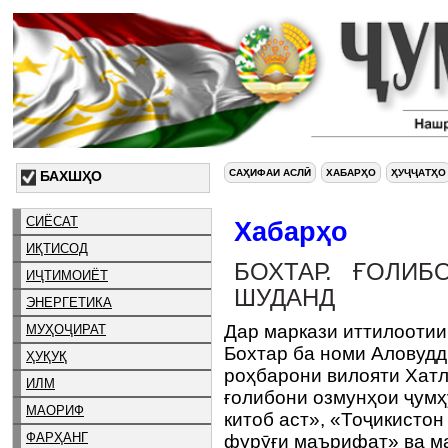
САҲИФАИ АСЛӢ
ХАБАРҲО
ҲУҶҶАТҲО
БАХШҲО
СИЁСАТ
Хабарҳо
ИҚТИСОД
БОХТАР. ҒОЛИ
ИҶТИМОИЁТ
ШУДАНД
ЭНЕРГЕТИКА
Дар маркази иттилооти
МУҲОҶИРАТ
Бохтар ба номи Аловудд
ҲУҚУҚ
роҳбарони вилояти Хатл
ИЛМ
ғолибони озмунҳои ҷумҳ
МАОРИФ
китоб аст», «Тоҷикистон
ФАРҲАНГ
фурӯғи маърифат» ва м