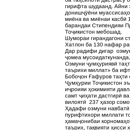
гирифта шудаанд. Айни 
донишҷӯёни муассисаҳои
миёна ва миёнаи касбӣ 
барандаи Стипендияи П
Тоҷикистон мебошад.
Шумораи гирандагони с
Хатлон ба 130 нафар ра
Дар радифи дигар озму
ҷомеа мусоидаткунанда,
Озмуни ҷумҳуриявӣ таҳт
таърихи миллат» ба иф
Бобоҷон Ғафуров таҳти
Ҷумҳурии Тоҷикистон э
иҷроияи ҳокимияти давл
самт ҷиҳати дастгирӣ в
вилоятӣ 237 ҳазор со
Ҳадафи озмуни навбатӣ 
пурифтихори миллати то
ҳамаҷонибаи корномаҳои
таърих, тақвияти ҳисси 