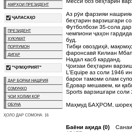
Месси боз беҳтарин вар
АМРҲОИ ПРЕЗИДЕНТ
Аз рӯи фарзияи нашрияи
ҶАЛАСАҲО
беҳтарин варзишгари со
Футболбози 35-сола дар
ПРЕЗИДЕНТ
чемпиони ҷаҳон гардида
ҲУКУМАТ
буд.
Тибқи овоздиҳӣ, мақом
ПОРЛУМОН
фаронсавӣ Килиан Мбап
ДИГАР
Надал касб карданд.
Ҷоизаи беҳтарин варзиш
"ҶУМҲУРИЯТ"
L’Еquipe аз соли 1946 и
барои тамоми олам суп
ДАР БОРАИ НАШРИЯ
Ёдовар мешавем, ки қа
ОЗМУНҲО
Sports варзишгари соли 
ҶОИ ХОЛИИ КОР
Маҳмуд БАҲРОМ, шореҳ
ОБУНА
ҲОЛО ДАР СОМОНА: 16
Баёни ақида (0)
Санаи 