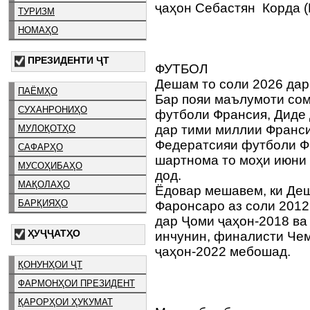
ҷаҳон Себастян Корда 
ТУРИЗМ
НОМАҲО
ПРЕЗИДЕНТИ ҶТ
ФУТБОЛ
Дешам то соли 2026 да
ПАЁМҲО
Бар пояи маълумоти со
СУХАНРОНИҲО
футболи Франсия, Диде
дар тими миллии Франс
МУЛОҚОТҲО
Федератсияи футболи Ф
САФАРҲО
шартнома то моҳи июни 
МУСОҲИБАҲО
дод.
МАҚОЛАҲО
Ёдовар мешавем, ки Де
БАРҚИЯҲО
Фаронсаро аз соли 2012
дар Ҷоми ҷаҳон-2018 ва
ҲУҶҶАТҲО
инчунин, финалисти Че
ҷаҳон-2022 мебошад.
ҚОНУНҲОИ ҶТ
ФАРМОНҲОИ ПРЕЗИДЕНТ
ҚАРОРҲОИ ҲУКУМАТ