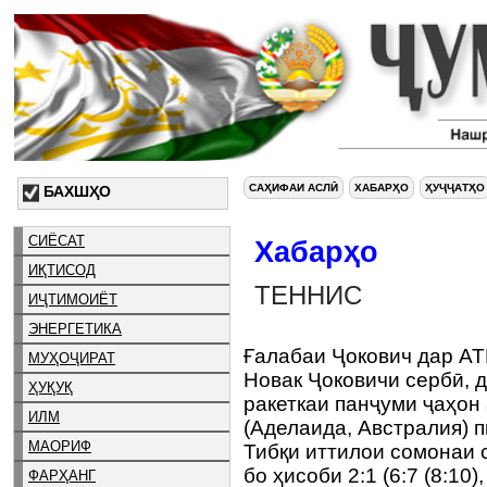
САҲИФАИ АСЛӢ
ХАБАРҲО
ҲУҶҶАТҲО
БАХШҲО
СИЁСАТ
Хабарҳо
ИҚТИСОД
ТЕННИС
ИҶТИМОИЁТ
ЭНЕРГЕТИКА
Ғалабаи Ҷокович дар AT
МУҲОҶИРАТ
Новак Ҷоковичи сербӣ, д
ҲУҚУҚ
ракеткаи панҷуми ҷаҳон 
ИЛМ
(Аделаида, Австралия) п
МАОРИФ
Тибқи иттилои сомонаи 
бо ҳисоби 2:1 (6:7 (8:10),
ФАРҲАНГ