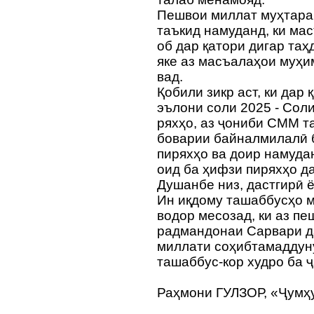
Пешвои миллат муҳтара
таъкид намуданд, ки ма
об дар қатори дигар таҳ
яке аз масъалаҳои муҳи
вад.
Қобили зикр аст, ки дар
эълони соли 2025 - Сол
ряхҳо, аз ҷониби СММ 
боварии байналмилалӣ 
пиряхҳо ва доир намуд
оид ба ҳифзи пиряхҳо д
Душанбе низ, дастгирӣ 
Ин иқдому ташаббусҳо м
водор месозад, ки аз пе
радмандонаи Сарвари д
миллати соҳибтамаддун
ташаббус-кор худро ба 
Раҳмони ГУЛЗОР, «Ҷумҳ