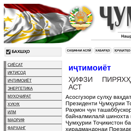
САҲИФАИ АСЛӢ
ХАБАРҲО
ҲУҶҶАТҲО
БАХШҲО
СИЁСАТ
иҷтимоиёт
ИҚТИСОД
ҲИФЗИ ПИРЯХҲ
ИҶТИМОИЁТ
АСТ
ЭНЕРГЕТИКА
Асосгузори сулҳу ваҳда
МУҲОҶИРАТ
Президенти Ҷумҳурии Т
ҲУҚУҚ
Раҳмон чун ташаббуско
ИЛМ
байналмилалӣ шинохта ш
МАОРИФ
Ҷумҳурии Тоҷикистон б
ФАРҲАНГ
хирадмандонаи Президе