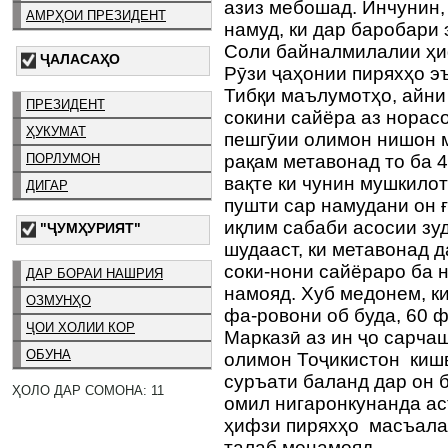
азиз мебошад. Инчунин,
АМРҲОИ ПРЕЗИДЕНТ
намуд, ки дар баробари 
Соли байналмилалии ҳиф
ҶАЛАСАҲО
Рӯзи ҷаҳонии пиряхҳо э
Тибқи маълумотҳо, айни
ПРЕЗИДЕНТ
сокини сайёра аз норас
ҲУКУМАТ
пешгӯии олимон нишон м
ПОРЛУМОН
рақам метавонад то ба 
вақте ки чунин мушкило
ДИГАР
пушти сар намудани он 
иқлим сабаби асосии зу
"ҶУМҲУРИЯТ"
шудааст, ки метавонад 
соки-нони сайёраро ба 
ДАР БОРАИ НАШРИЯ
намояд. Хуб медонем, к
ОЗМУНҲО
фа-ровони об буда, 60 
ҶОИ ХОЛИИ КОР
Марказӣ аз ин ҷо сарча
ОБУНА
олимон Тоҷикистон кишв
суръати баланд дар он б
ҲОЛО ДАР СОМОНА: 11
омил нигаронкунанда ас
ҳифзи пиряхҳо масъалае
талаб менамояд.