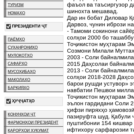
фаъол ва таъсиргузор д
ТУРИЗМ
шинохта мешавад.
НОМАҲО
Дар ин бобат Диловар Қ
Дарвоз, чунин ибрози на
ПРЕЗИДЕНТИ ҶТ
- Тамоми сокинони сайёр
солҳои 2000 бо ташабб
ПАЁМҲО
Тоҷикистон муҳтарам Э
СУХАНРОНИҲО
Созмони Милали Муттаҳ
МУЛОҚОТҲО
2003 - Соли байналмила
2015 Даҳсолаи байналм
САФАРҲО
2013 - Соли байналмила
МУСОҲИБАҲО
солҳои 2018-2028 Даҳс
МАҚОЛАҲО
барои рушди устувор» э
БАРҚИЯҲО
навбатии Пешвои милла
Тоҷикистон муҳтарам Э
ҲУҶҶАТҲО
эълон гардидани Соли 
ҳифзи пиряхҳо ҳамовозӣ
ҚОНУНҲОИ ҶТ
пазируфта шуд. Қабули 
пуштибонии 154 кишвар
ФАРМОНҲОИ ПРЕЗИДЕНТ
ифтихору сарфарозии т
ҚАРОРҲОИ ҲУКУМАТ