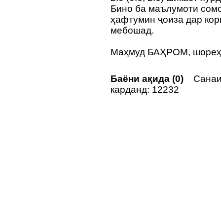
Бино ба маълумоти сомо
ҳафтумин ҷоиза дар ко
мебошад.
Маҳмуд БАҲРОМ, шореҳ
Баёни ақида (0)
Санаи
карданд: 12232