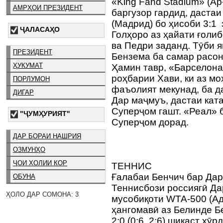
«King Fahd Stadium» (А
АМРҲОИ ПРЕЗИДЕНТ
баргузор гардид, дастаи
(Мадрид) бо ҳисоби 3:1
ҶАЛАСАҲО
Голҳоро аз ҳайати ғоли
ва Педри заданд. Тӯби 
ПРЕЗИДЕНТ
Бензема ба самар расо
ҲУКУМАТ
Ҳамин тавр, «Барселона
роҳбарии Хави, ки аз мо
ПОРЛУМОН
фаъолият мекунад, ба д
ДИГАР
Дар маҷмуъ, дастаи кат
Суперҷом гашт. «Реал» б
"ҶУМҲУРИЯТ"
Суперҷом дорад.
ДАР БОРАИ НАШРИЯ
ОЗМУНҲО
ҶОИ ХОЛИИ КОР
ТЕННИС
Ғалабаи Бенчич бар Да
ОБУНА
Теннисбози россиягӣ Да
ҲОЛО ДАР СОМОНА: 3
мусобиқоти WTA-500 (Ад
ҳангомавӣ аз Белинде Б
2:0 (0:6, 2:6) шикаст хӯр