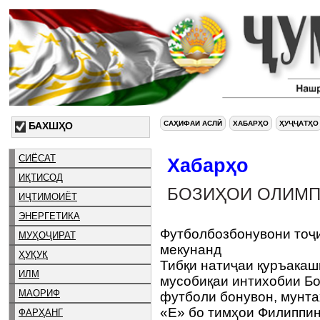
САҲИФАИ АСЛӢ
ХАБАРҲО
ҲУҶҶАТҲО
БАХШҲО
СИЁСАТ
Хабарҳо
ИҚТИСОД
БОЗИҲОИ ОЛИМП
ИҶТИМОИЁТ
ЭНЕРГЕТИКА
Футболбозбонувони тоҷи
МУҲОҶИРАТ
мекунанд
ҲУҚУҚ
Тибқи натиҷаи қуръакаш
ИЛМ
мусобиқаи интихобии Бо
МАОРИФ
футболи бонувон, мунта
«Е» бо тимҳои Филиппин
ФАРҲАНГ