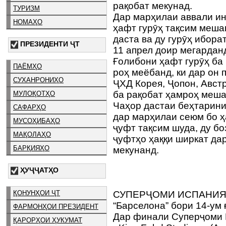
рақобат мекунад.
ТУРИЗМ
Дар марҳилаи аввали ин
НОМАҲО
ҳафт гурӯҳ тақсим мешав
даста ва ду гурӯҳ иборат
ПРЕЗИДЕНТИ ҶТ
11 апрел доир мегардан
Ғолибони ҳафт гурӯҳ ба
ПАЁМҲО
роҳ меёбанд, ки дар он 
СУХАНРОНИҲО
ҶХД Корея, Ҷопон, Авст
ба рақобат ҳамроҳ меша
МУЛОҚОТҲО
Чаҳор дастаи беҳтарин
САФАРҲО
дар марҳилаи сеюм бо ҳ
МУСОҲИБАҲО
ҷуфт тақсим шуда, ду бо
МАҚОЛАҲО
ҷуфтҳо ҳаққи ширкат да
БАРҚИЯҲО
мекунанд.
ҲУҶҶАТҲО
ҚОНУНҲОИ ҶТ
СУПЕРҶОМИ ИСПАНИ
“Барселона” бори 14-ум
ФАРМОНҲОИ ПРЕЗИДЕНТ
Дар финали Суперҷоми И
ҚАРОРҲОИ ҲУКУМАТ