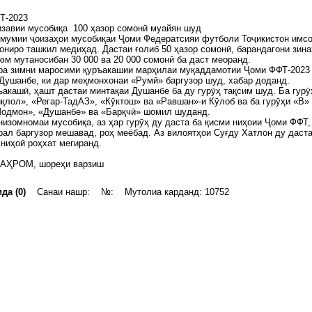
Т-2023
изавии мусобиқа 100 ҳазор сомонӣ муайян шуд
мумии ҷоизаҳои мусобиқаи Ҷоми Федератсияи футболи Тоҷикистон имсо
ониро ташкил медиҳад. Дастаи ғолиб 50 ҳазор сомонӣ, барандагони зин
м мутаносибан 30 000 ва 20 000 сомонӣ ба даст меоранд.
ора зимни маросими қуръакашии марҳилаи муқаддамотии Ҷоми ФФТ-2023
 Душанбе, ки дар меҳмонхонаи «Румӣ» баргузор шуд, хабар доданд.
ъакашӣ, ҳашт дастаи минтақаи Душанбе ба ду гурӯҳ тақсим шуд. Ба гурӯ
қлол», «Регар-ТадАЗ», «Кӯктош» ва «Равшан»-и Кӯлоб ва ба гурӯҳи «В»
одмон», «Душанбе» ва «Барқчӣ» шомил шуданд.
низомномаи мусобиқа, аз ҳар гурӯҳ ду даста ба қисми ниҳоии Ҷоми ФФТ,
ал баргузор мешавад, роҳ меёбад. Аз вилоятҳои Суғду Хатлон ду даста
ниҳоӣ роҳхат мегиранд.
АҲРОМ, шореҳи варзиш
да (0)
Санаи нашр: №: Мутолиа карданд: 10752