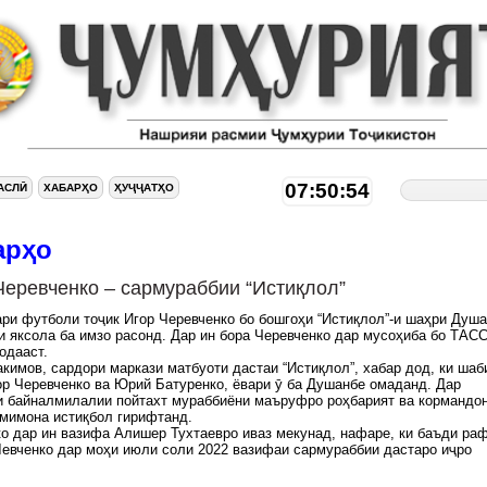
07:50:55
АСЛӢ
ХАБАРҲО
ҲУҶҶАТҲО
арҳо
Черевченко – сармураббии “Истиқлол”
ри футболи тоҷик Игор Черевченко бо бошгоҳи “Истиқлол”-и шаҳри Душ
 яксола ба имзо расонд. Дар ин бора Черевченко дар мусоҳиба бо ТАС
одааст.
кимов, сардори маркази матбуоти дастаи “Истиқлол”, хабар дод, ки шаб
р Черевченко ва Юрий Батуренко, ёвари ӯ ба Душанбе омаданд. Дар
и байналмилалии пойтахт мураббиёни маъруфро роҳбарият ва кормандо
амимона истиқбол гирифтанд.
о дар ин вазифа Алишер Тухтаевро иваз мекунад, нафаре, ки баъди ра
евченко дар моҳи июли соли 2022 вазифаи сармураббии дастаро иҷро