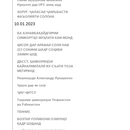
Санаи муҳорибаи аввалини
Нурулло дар UFC аниқ шуд
ХОРУҒ. ҶАЛАСАИ ҶАМЪБАСТИ
ФАЪОЛИЯТИ СОЛОНА
10.01.2023
БА АЗНАВБАҚАЙДГИРИИ
СИМКОРТҲО МУҲЛАТИ КАМ МОНД
ҲИСОР. ДАР АРАФАИ СОЛИ НАВ
217 СОКИНИ ШАҲР СОҲИБИ
ЗАМИН ШУД
ДБССТ. ҲАМКОРИҲОИ
БАЙНАЛМИЛАЛӢ ВУ-СЪАТИ ТОЗА
МЕГИРАНД
Пешниҳоди Александр Лукашенко
Ҷаҳон дар як сатр
ҶИУ-ҶИТСУ
Таҳкими ҳамкориҳои Тоҷикистон
ва Ӯзбекистон
ТЕННИС
БОХТАР. ҒОЛИБОНИ ОЗМУНҲО
ҚАДР ШУДАНД