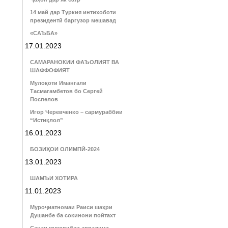
14 май дар Туркия интихоботи
президентӣ баргузор мешавад
«САЪБА»
17.01.2023
САМАРАНОКИИ ФАЪОЛИЯТ ВА
ШАФФОФИЯТ
Мулоқоти Имангали
Тасмагамбетов бо Сергей
Поспелов
Игор Черевченко – сармураббии
“Истиқлол”
16.01.2023
БОЗИҲОИ ОЛИМПӢ-2024
13.01.2023
ШАМЪИ ХОТИРА
11.01.2023
Муроҷиатномаи Раиси шаҳри
Душанбе ба сокинони пойтахт