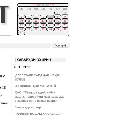
<<
<
август 2026
>
>>
Дш
Сш
Чш
Пш
Ҷъ
Шб
Яш
1
2
3
4
5
6
7
8
9
10
11
12
13
14
15
16
17
18
19
20
21
22
23
24
25
26
27
28
29
30
31
ХАБАРҲОИ ОХИРИН
31.01.2023
ДАВЛАТАЛӢ САИД ДАР ШАҲРИ
анбе
С
КӮЛОБ
АЗ НИШАСТҲОИ МАТБУОТӢ
и 16
ВАО: “Теъдоди қурбониёни
ни
ҳамлаи террористи маргталаб дар
Пешовар ба 72 нафар расид”
фтани
Ҷаҳон дар як сатр
ТАҶЛИЛИ БОШУКӮҲИ САДА ДАР