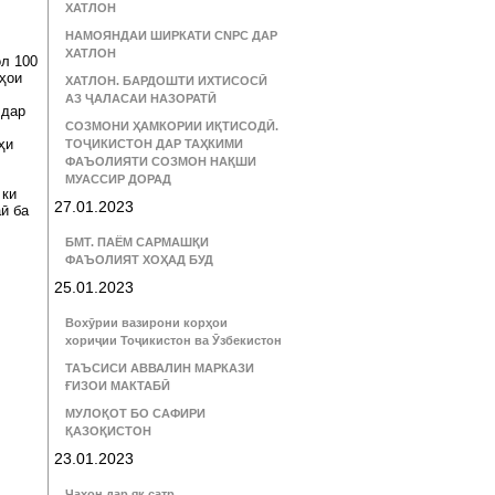
ХАТЛОН
НАМОЯНДАИ ШИРКАТИ CNPC ДАР
ХАТЛОН
л 100
аҳои
ХАТЛОН. БАРДОШТИ ИХТИСОСӢ
АЗ ҶАЛАСАИ НАЗОРАТӢ
 дар
СОЗМОНИ ҲАМКОРИИ ИҚТИСОДӢ.
ҳи
ТОҶИКИСТОН ДАР ТАҲКИМИ
ФАЪОЛИЯТИ СОЗМОН НАҚШИ
МУАССИР ДОРАД
 ки
27.01.2023
ӣ ба
БМТ. ПАЁМ САРМАШҚИ
ФАЪОЛИЯТ ХОҲАД БУД
25.01.2023
Вохӯрии вазирони корҳои
хориҷии Тоҷикистон ва Ӯзбекистон
ТАЪСИСИ АВВАЛИН МАРКАЗИ
ҒИЗОИ МАКТАБӢ
МУЛОҚОТ БО САФИРИ
ҚАЗОҚИСТОН
23.01.2023
Ҷаҳон дар як сатр