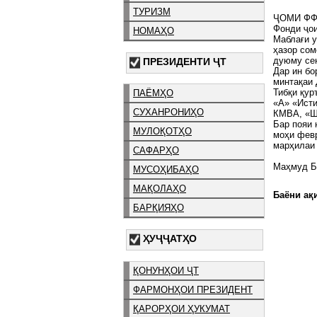
ТУРИЗМ
ҶОМИ ФФ
Фонди ҷо
НОМАҲО
Маблағи у
ҳазор сом
дуюму сею
ПРЕЗИДЕНТИ ҶТ
Дар ин б
минтақаи
Тибқи қур
ПАЁМҲО
«А» «Исти
СУХАНРОНИҲО
КМВА, «Ш
Бар пояи 
МУЛОҚОТҲО
моҳи февр
марҳилаи 
САФАРҲО
Маҳмуд Б
МУСОҲИБАҲО
МАҚОЛАҲО
Баёни ақи
БАРҚИЯҲО
ҲУҶҶАТҲО
ҚОНУНҲОИ ҶТ
ФАРМОНҲОИ ПРЕЗИДЕНТ
ҚАРОРҲОИ ҲУКУМАТ