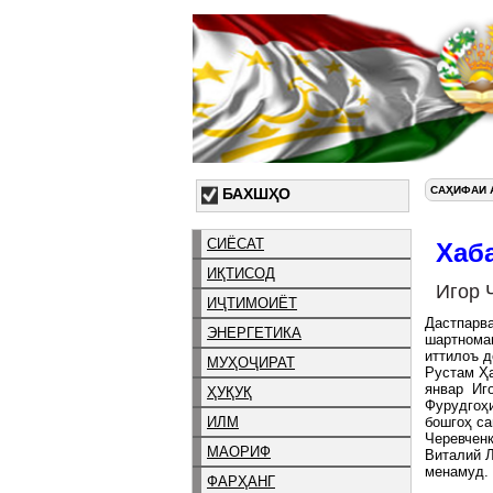
САҲИФАИ 
БАХШҲО
СИЁСАТ
Хаб
ИҚТИСОД
Игор 
ИҶТИМОИЁТ
Дастпарва
ЭНЕРГЕТИКА
шартномаи
иттилоъ д
МУҲОҶИРАТ
Рустам Ҳа
январ Иго
ҲУҚУҚ
Фурудгоҳ
ИЛМ
бошгоҳ с
Черевченк
МАОРИФ
Виталий Л
менамуд.
ФАРҲАНГ