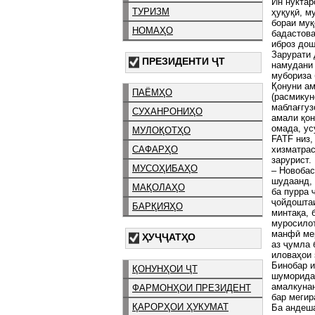
Ин нуктар
ТУРИЗМ
ҳуқуқӣ, м
бораи муқ
НОМАҲО
бадастова
иброз дош
Зарурати 
ПРЕЗИДЕНТИ ҶТ
намудани 
мубориза 
Қонуни ам
ПАЁМҲО
(расмикун
маблағгуз
СУХАНРОНИҲО
амали қон
омада, ус
МУЛОҚОТҲО
FATF низ,
хизматрас
САФАРҲО
зарурист.
МУСОҲИБАҲО
– Новобас
шудаанд, 
МАҚОЛАҲО
ба пурра 
ҷойдоштаи
БАРҚИЯҲО
минтақа, 
муросилот
манфӣ мер
ҲУҶҶАТҲО
аз ҷумла 
иловаҳои 
Бинобар и
ҚОНУНҲОИ ҶТ
шуморида 
амалкунан
ФАРМОНҲОИ ПРЕЗИДЕНТ
бар мегир
ҚАРОРҲОИ ҲУКУМАТ
Ба андеша