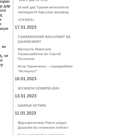
зории
ар дар
14 май дар Туркия интихоботи
оти
президентӣ баргузор мешавад
д.
и
«САЪБА»
и
17.01.2023
омҳои
САМАРАНОКИИ ФАЪОЛИЯТ ВА
ШАФФОФИЯТ
 ки
Мулоқоти Имангали
Тасмагамбетов бо Сергей
д, ки
Поспелов
ки
ур
Игор Черевченко – сармураббии
“Истиқлол”
16.01.2023
БОЗИҲОИ ОЛИМПӢ-2024
13.01.2023
ШАМЪИ ХОТИРА
11.01.2023
Муроҷиатномаи Раиси шаҳри
Душанбе ба сокинони пойтахт