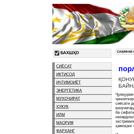
САҲИФАИ 
БАХШҲО
СИЁСАТ
пор
ИҚТИСОД
ҚОНУ
ИҶТИМОИЁТ
БАЙН
ЭНЕРГЕТИКА
Ҷумҳурии 
МУҲОҶИРАТ
ҷинояткор
сиёсати д
ҲУҚУҚ
қонунигар
ба сифати
ИЛМ
назардошт
экстремиз
МАОРИФ
ҳамоҳанг 
ФАРҲАНГ