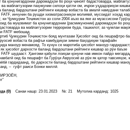
 ба қонунигардонии даромадҳои бо роҳи ҷиноят бадастоварда, маблағгу
 ва маблағгузории паҳнкунии силоҳи қатли ом, иҷрои уҳдадориҳои кишв
а баланд бардоштани рейтинги кишвар вобаста ба амалӣ намудани талаб
 FATF, инчунин ба рушди хизматрасониҳои молиявӣ, мусоидат хоҳад кар
, ки Ҷумҳурии Тоҷикистон аз соли 2004 аъзо ва яке аз муассисони Гурӯҳ
оид ба муқовимат ба қонунигардонии (расмикунонии) даромадҳои бо роҳ
дастоварда ва маблағгузории терроризм буда, ташкилот, аз ҷумлаи мақ
ии FATF мебошад.
артиб Ҷумҳурии Тоҷикистон бояд мунтазам Ҳисобот оид ба пешрафтро ба
руосиё вобаста ба рафъи камбудиҳои зимни баҳодиҳии тарафайн
ида манзур менамояд. То кунун се маротиба ҳисобот манзур гардидааст,
 як ҳисобот дархости баланд бардоштани рейтинги кишвар аз рӯи баъзе
 FATF шудааст. Ҳангоми қабули лоиҳаи қонуни нав имкон пайдо мегарда
навбатӣ оид ба пешрафт ба Гурӯҳи Авруосиё аз рӯи як қатор тавсияҳое, 
ёбӣ гардидаанд, бо дархости баланд бардоштани рейтинги кишвар манз
анд, – гуфт раиси Бонки миллӣ.
МИРЗОЁН,
т”
да (0)
Санаи нашр: 23.01.2023 №: 21 Мутолиа карданд: 1025