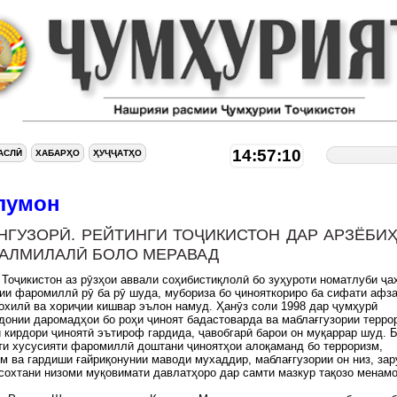
14:57:11
АСЛӢ
ХАБАРҲО
ҲУҶҶАТҲО
лумон
НГУЗОРӢ. РЕЙТИНГИ ТОҶИКИСТОН ДАР АРЗЁБИ
АЛМИЛАЛӢ БОЛО МЕРАВАД
Тоҷикистон аз рӯзҳои аввали соҳибистиқлолӣ бо зуҳуроти номатлуби ҷа
ии фаромиллӣ рӯ ба рӯ шуда, мубориза бо ҷинояткориро ба сифати афз
охилӣ ва хориҷии кишвар эълон намуд. Ҳанӯз соли 1998 дар ҷумҳурӣ
донии даромадҳои бо роҳи ҷиноят бадастоварда ва маблағгузории терро
 кирдори ҷиноятӣ эътироф гардида, ҷавобгарӣ барои он муқаррар шуд. 
и хусусияти фаромиллӣ доштани ҷиноятҳои алоқаманд бо терроризм,
м ва гардиши ғайриқонунии маводи мухаддир, маблағгузории он низ, зар
сохтани низоми муқовимати давлатҳоро дар самти мазкур тақозо менамо