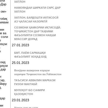
оти
ХАТЛОН
«Дар
НАМОЯНДАИ ШИРКАТИ CNPC ДАР
 ом»
ХАТЛОН
ХАТЛОН. БАРДОШТИ ИХТИСОСӢ
тобиқ
АЗ ҶАЛАСАИ НАЗОРАТӢ
лиявии
СОЗМОНИ ҲАМКОРИИ ИҚТИСОДӢ.
нии
ТОҶИКИСТОН ДАР ТАҲКИМИ
м ва
ФАЪОЛИЯТИ СОЗМОН НАҚШИ
2 соли
МУАССИР ДОРАД
л
ияҳои
27.01.2023
и
о
БМТ. ПАЁМ САРМАШҚИ
ФАЪОЛИЯТ ХОҲАД БУД
 оид
25.01.2023
диҳои
 дар
Вохӯрии вазирони корҳои
хориҷии Тоҷикистон ва Ӯзбекистон
и
сир,
ТАЪСИСИ АВВАЛИН МАРКАЗИ
ғйиру
ҒИЗОИ МАКТАБӢ
д.
МУЛОҚОТ БО САФИРИ
ҚАЗОҚИСТОН
 дар
23.01.2023
ии
Ҷаҳон дар як сатр