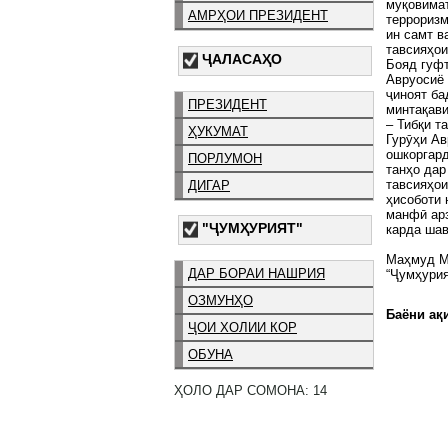
муқовимат
АМРҲОИ ПРЕЗИДЕНТ
терроризм
ин самт в
тавсияҳои
ҶАЛАСАҲО
Бояд гуфт
Авруосиё 
ҷиноят ба
ПРЕЗИДЕНТ
минтақав
– Тибқи т
ҲУКУМАТ
Гурӯҳи Ав
ошкоргард
ПОРЛУМОН
танҳо дар
тавсияҳои
ДИГАР
ҳисоботи 
манфӣ арз
"ҶУМҲУРИЯТ"
карда шав
Маҳмуд 
ДАР БОРАИ НАШРИЯ
“Ҷумҳурия
ОЗМУНҲО
Баёни ақи
ҶОИ ХОЛИИ КОР
ОБУНА
ҲОЛО ДАР СОМОНА: 14