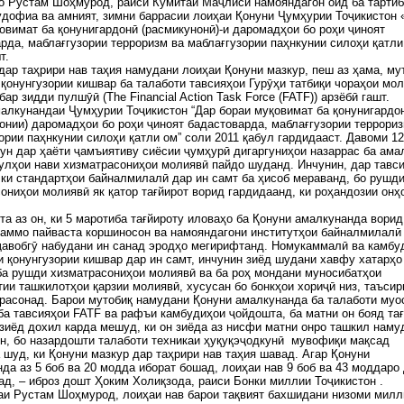
о Рустам Шоҳмурод, раиси Кумитаи Маҷлиси намояндагон оид ба тартиб
удофиа ва амният, зимни баррасии лоиҳаи Қонуни Ҷумҳурии Тоҷикистон 
овимат ба қонунигардонӣ (расмикунонӣ)-и даромадҳои бо роҳи ҷиноят
рда, маблағгузории терроризм ва маблағгузории паҳнкунии силоҳи қатли
т.
дар таҳрири нав таҳия намудани лоиҳаи Қонуни мазкур, пеш аз ҳама, му
қонунгузории кишвар ба талаботи тавсияҳои Гурӯҳи татбиқи чораҳои мо
бар зидди пулшӯӣ (The Financial Action Task Force (FATF)) арзёбӣ гашт.
алкунандаи Ҷумҳурии Тоҷикистон “Дар бораи муқовимат ба қонунигардо
онии) даромадҳои бо роҳи ҷиноят бадастоварда, маблағгузории террориз
ории паҳнкунии силоҳи қатли ом” соли 2011 қабул гардидааст. Давоми 1
ун дар ҳаёти ҷамъиятиву сиёсии ҷумҳурӣ дигаргуниҳои назаррас ба ама
улҳои нави хизматрасониҳои молиявӣ пайдо шуданд. Инчунин, дар тавс
 ки стандартҳои байналмилалӣ дар ин самт ба ҳисоб мераванд, бо рушд
ониҳои молиявӣ як қатор тағйирот ворид гардидаанд, ки роҳандозии онҳ
та аз он, ки 5 маротиба тағйироту иловаҳо ба Қонуни амалкунанда ворид
аммо пайваста коршиносон ва намояндагони институтҳои байналмилалӣ
ҷавобгӯ набудани ин санад эродҳо мегирифтанд. Номукаммалӣ ва камбу
 қонунгузории кишвар дар ин самт, инчунин зиёд шудани хавфу хатарҳо
ба рушди хизматрасониҳои молиявӣ ва ба роҳ мондани муносибатҳои
ии ташкилотҳои қарзии молиявӣ, хусусан бо бонкҳои хориҷӣ низ, таъсир
асонад. Барои мутобиқ намудани Қонуни амалкунанда ба талаботи муо
ба тавсияҳои FATF ва рафъи камбудиҳои ҷойдошта, ба матни он бояд та
зиёд дохил карда мешуд, ки он зиёда аз нисфи матни онро ташкил наму
н, бо назардошти талаботи техникаи ҳуқуқэҷодкунӣ мувофиқи мақсад
шуд, ки Қонуни мазкур дар таҳрири нав таҳия шавад. Агар Қонуни
да аз 5 боб ва 20 модда иборат бошад, лоиҳаи нав 9 боб ва 43 моддаро
ад, – иброз дошт Ҳоким Холиқзода, раиси Бонки миллии Тоҷикистон .
и Рустам Шоҳмурод, лоиҳаи нав барои тақвият бахшидани низоми милл