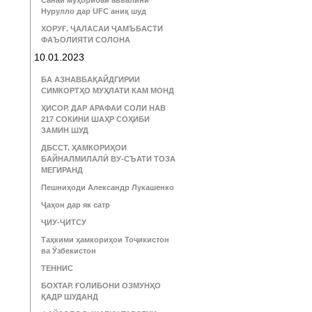
Санаи муҳорибаи аввалини
Нурулло дар UFC аниқ шуд
ХОРУҒ. ҶАЛАСАИ ҶАМЪБАСТИ
ФАЪОЛИЯТИ СОЛОНА
10.01.2023
БА АЗНАВБАҚАЙДГИРИИ
СИМКОРТҲО МУҲЛАТИ КАМ МОНД
ҲИСОР. ДАР АРАФАИ СОЛИ НАВ
217 СОКИНИ ШАҲР СОҲИБИ
ЗАМИН ШУД
ДБССТ. ҲАМКОРИҲОИ
БАЙНАЛМИЛАЛӢ ВУ-СЪАТИ ТОЗА
МЕГИРАНД
Пешниҳоди Александр Лукашенко
Ҷаҳон дар як сатр
ҶИУ-ҶИТСУ
Таҳкими ҳамкориҳои Тоҷикистон
ва Ӯзбекистон
ТЕННИС
БОХТАР. ҒОЛИБОНИ ОЗМУНҲО
ҚАДР ШУДАНД