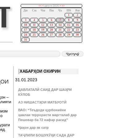
<<
<
август 2026
>
>>
Дш
Сш
Чш
Пш
Ҷъ
Шб
Яш
1
2
3
4
5
6
7
8
9
10
11
12
13
14
15
16
17
18
19
20
21
22
23
24
25
26
27
28
29
30
31
ХАБАРҲОИ ОХИРИН
31.01.2023
ҲОИ
ДАВЛАТАЛӢ САИД ДАР ШАҲРИ
КӮЛОБ
ҳон –
алияти
АЗ НИШАСТҲОИ МАТБУОТӢ
ВАО: “Теъдоди қурбониёни
ризм
ҳамлаи террористи маргталаб дар
Бо
Пешовар ба 72 нафар расид”
урати
Ҷаҳон дар як сатр
яд.
ТАҶЛИЛИ БОШУКӮҲИ САДА ДАР