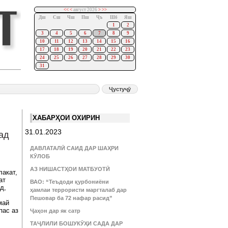
<<
<
август 2026
>
>>
Дш
Сш
Чш
Пш
Ҷъ
Шб
Яш
1
2
3
4
5
6
7
8
9
10
11
12
13
14
15
16
17
18
19
20
21
22
23
24
25
26
27
28
29
30
31
ХАБАРҲОИ ОХИРИН
31.01.2023
ад
ДАВЛАТАЛӢ САИД ДАР ШАҲРИ
КӮЛОБ
АЗ НИШАСТҲОИ МАТБУОТӢ
лакат,
ат
ВАО: “Теъдоди қурбониёни
д,
ҳамлаи террористи маргталаб дар
Пешовар ба 72 нафар расид”
май
пас аз
Ҷаҳон дар як сатр
ТАҶЛИЛИ БОШУКӮҲИ САДА ДАР