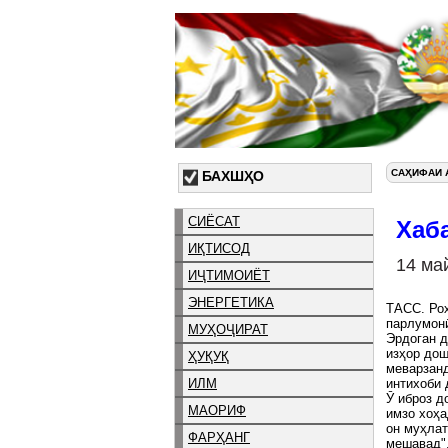
САҲИФАИ 
БАХШҲО
СИЁСАТ
Хаб
ИҚТИСОД
14 ма
ИҶТИМОИЁТ
ЭНЕРГЕТИКА
ТАСС. Роҳ
парлумонӣ
МУҲОҶИРАТ
Эрдоган д
изҳор дош
ҲУҚУҚ
меварзанд
ИЛМ
интихоби 
Ӯ иброз д
МАОРИФ
имзо хоҳа
он муҳлат
ФАРҲАНГ
мешавад",