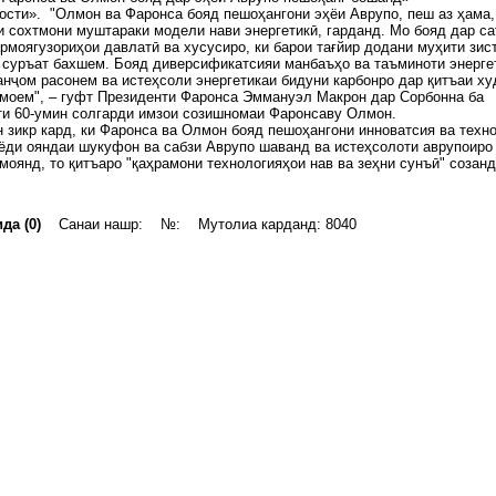
сти». "Олмон ва Фаронса бояд пешоҳангони эҳёи Аврупо, пеш аз ҳама,
 сохтмони муштараки модели нави энергетикӣ, гарданд. Мо бояд дар са
рмоягузориҳои давлатӣ ва хусусиро, ки барои тағйир додани муҳити зис
 суръат бахшем. Бояд диверсификатсияи манбаъҳо ва таъминоти энерге
анҷом расонем ва истеҳсоли энергетикаи бидуни карбонро дар қитъаи ху
моем", – гуфт Президенти Фаронса Эммануэл Макрон дар Сорбонна ба
и 60-умин солгарди имзои созишномаи Фаронсаву Олмон.
н зикр кард, ки Фаронса ва Олмон бояд пешоҳангони инноватсия ва техн
ёди ояндаи шукуфон ва сабзи Аврупо шаванд ва истеҳсолоти аврупоиро
моянд, то қитъаро "қаҳрамони технологияҳои нав ва зеҳни сунъӣ" созанд
да (0)
Санаи нашр: №: Мутолиа карданд: 8040