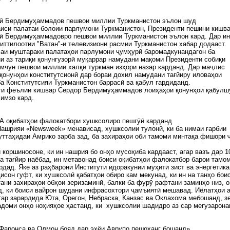
лӣ Бердимуҳаммадов пешвои миллии Туркманистон эълон шуд
иси палатаи болоии парлумони Туркманистон, Президенти пешини кишв
ӣ Бердимуҳаммадовро пешвои миллии Туркманистон эълон кард. Дар ин
иттилоотии "Ватан"-и телевизиони расмии Туркманистон хабар додааст.
аи муштараки палатаҳои парлумони ҷумҳурӣ баромадкунандагон ба
и аз тариқи қонунгузорӣ муқаррар намудани мақоми Президенти собиқи
мчун пешвои миллии халқи туркман изҳори назар карданд. Дар маҷлис
қонунҳои конститутсионӣ дар бораи дохил намудани тағйиру иловаҳои
а Конститутсияи Туркманистон баррасӣ ва қабул гардиданд.
ти феълии кишвар Сердор Бердимуҳаммадов лоиҳаҳои қонунҳои қабулш
 имзо кард.
А оқибатҳои фалокатбори хушксолиро пешгӯӣ карданд
 Нашрияи «Newsweek» менависад, хушксолии тулонӣ, ки ба нимаи ғарбии
ттаҳидаи Амрико зарба зад, ба захираҳои оби тамоми минтақа фишори 
 коршиносоне, ки ин нашрия бо онҳо мусоҳиба кардааст, агар вазъ дар 1
а тағйир наёбад, ин метавонад боиси оқибатҳои фалокатбор барои тамо
рдад. Яке аз раҳбарони Институти идоракунии муҳити зист ва энергетика
исон гуфт, ки хушксолӣ қабатҳои обиро кам мекунад, ки ин на танҳо бои
ани захираҳои обҳои зеризаминӣ, балки ба фурӯ рафтани заминҳо низ, 
, ки боиси вайрон шудани инфрасохтори ҷамъиятӣ мешавад. Иёлатҳои 
ар зарардида Юта, Орегон, Небраска, Канзас ва Оклахома мебошанд, з
адоми онҳо ноҳияҳое ҳастанд, ки хушксолии шадидро аз сар мегузарон
Фаронса ва Олмон бояд дар эҳёи Аврупо пешоҳанг бошанд»