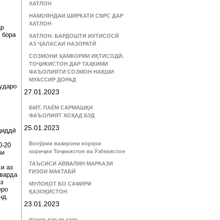
ХАТЛОН
НАМОЯНДАИ ШИРКАТИ CNPC ДАР
ХАТЛОН
ар
 бора
ХАТЛОН. БАРДОШТИ ИХТИСОСӢ
АЗ ҶАЛАСАИ НАЗОРАТӢ
СОЗМОНИ ҲАМКОРИИ ИҚТИСОДӢ.
ТОҶИКИСТОН ДАР ТАҲКИМИ
ФАЪОЛИЯТИ СОЗМОН НАҚШИ
МУАССИР ДОРАД
ударо
27.01.2023
БМТ. ПАЁМ САРМАШҚИ
ФАЪОЛИЯТ ХОҲАД БУД
25.01.2023
ҷиддӣ
Вохӯрии вазирони корҳои
0-20
хориҷии Тоҷикистон ва Ӯзбекистон
ми
ТАЪСИСИ АВВАЛИН МАРКАЗИ
си аз
ҒИЗОИ МАКТАБӢ
оварда
аз
МУЛОҚОТ БО САФИРИ
еро
ҚАЗОҚИСТОН
анд.
23.01.2023
Ҷаҳон дар як сатр