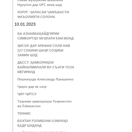
Санаи муҳорибаи аввалини
Нурулло дар UFC аниқ шуд
ХОРУҒ. ҶАЛАСАИ ҶАМЪБАСТИ
ФАЪОЛИЯТИ СОЛОНА
10.01.2023
БА АЗНАВБАҚАЙДГИРИИ
СИМКОРТҲО МУҲЛАТИ КАМ МОНД
ҲИСОР. ДАР АРАФАИ СОЛИ НАВ
217 СОКИНИ ШАҲР СОҲИБИ
ЗАМИН ШУД
ДБССТ. ҲАМКОРИҲОИ
БАЙНАЛМИЛАЛӢ ВУ-СЪАТИ ТОЗА
МЕГИРАНД
Пешниҳоди Александр Лукашенко
Ҷаҳон дар як сатр
ҶИУ-ҶИТСУ
Таҳкими ҳамкориҳои Тоҷикистон
ва Ӯзбекистон
ТЕННИС
БОХТАР. ҒОЛИБОНИ ОЗМУНҲО
ҚАДР ШУДАНД