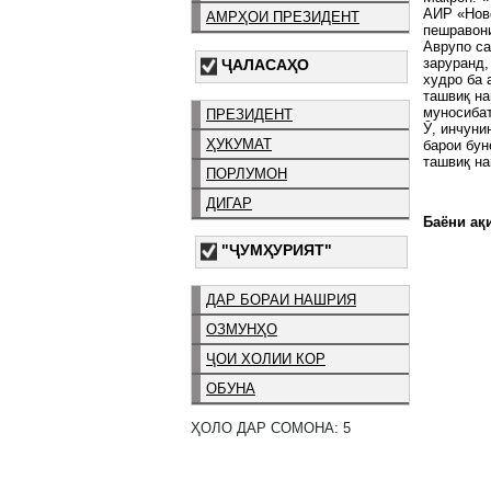
АИР «Ново
АМРҲОИ ПРЕЗИДЕНТ
пешравони
Аврупо са
заруранд,
ҶАЛАСАҲО
худро ба 
ташвиқ на
муносибат
ПРЕЗИДЕНТ
Ӯ, инчуни
ҲУКУМАТ
барои бун
ташвиқ на
ПОРЛУМОН
ДИГАР
Баёни ақи
"ҶУМҲУРИЯТ"
ДАР БОРАИ НАШРИЯ
ОЗМУНҲО
ҶОИ ХОЛИИ КОР
ОБУНА
ҲОЛО ДАР СОМОНА: 5