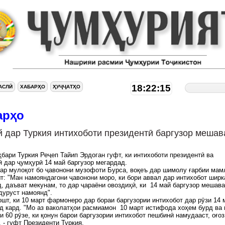
18:22:16
АСЛӢ
ХАБАРҲО
ҲУҶҶАТҲО
арҳо
й дар Туркия интихоботи президентӣ баргузор мешав
бари Туркия Реҷеп Тайип Эрдоган гуфт, ки интихоботи президентӣ ва
 дар ҷумҳурӣ 14 май баргузор мегардад.
ар мулоқот бо ҷавонони музофоти Бурса, воқеъ дар шимолу ғарбии мам
т: "Ман намояндагони ҷавонони моро, ки бори аввал дар интихобот ширк
, даъват мекунам, то дар ҷараёни овоздиҳӣ, ки 14 май баргузор мешава
дуруст намоянд".
ошт, ки 10 март фармонеро дар бораи баргузории интихобот дар рӯзи 14 
д кард. "Мо аз ваколатҳои расмиамон 10 март истифода хоҳем бурд ва 
и 60 рӯзе, ки қонун барои баргузории интихобот пешбинӣ намудааст, оғоз
 - гуфт Президенти Туркия.