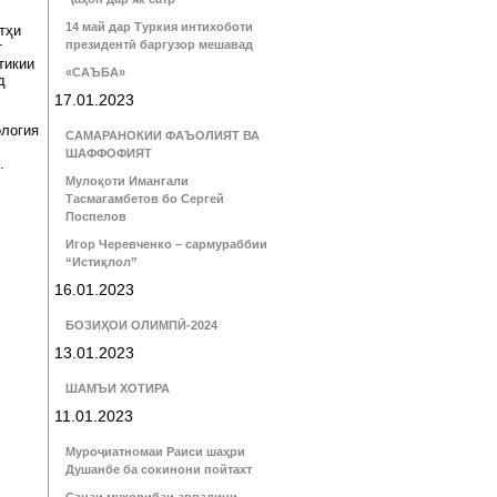
14 май дар Туркия интихоботи
тҳи
президентӣ баргузор мешавад
т
тикии
«САЪБА»
д
17.01.2023
ология
САМАРАНОКИИ ФАЪОЛИЯТ ВА
ШАФФОФИЯТ
.
Мулоқоти Имангали
Тасмагамбетов бо Сергей
Поспелов
Игор Черевченко – сармураббии
“Истиқлол”
16.01.2023
БОЗИҲОИ ОЛИМПӢ-2024
13.01.2023
ШАМЪИ ХОТИРА
11.01.2023
Муроҷиатномаи Раиси шаҳри
Душанбе ба сокинони пойтахт