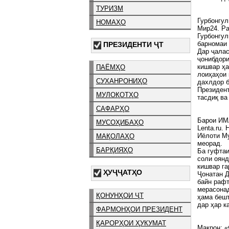
ТУРИЗМ
Гурбонгу
НОМАҲО
Мир24. Ра
Гурбонгул
барномаи 
ПРЕЗИДЕНТИ ҶТ
Дар ҷалас
ҷонибдори
кишвар ҳа
ПАЁМҲО
лоиҳаҳои 
СУХАНРОНИҲО
дахлдор б
Президен
МУЛОҚОТҲО
тасдиқ ва
САФАРҲО
Барои ИМ
МУСОҲИБАҲО
Lenta.ru.
Иёлоти Му
МАҚОЛАҲО
меорад.
БАРҚИЯҲО
Ба гуфтаи
соли оянд
кишвар га
ҲУҶҶАТҲО
Ҷонатан Д
байн рафт
мерасонад
ҚОНУНҲОИ ҶТ
ҳама бешт
дар ҳар к
ФАРМОНҲОИ ПРЕЗИДЕНТ
ҚАРОРҲОИ ҲУКУМАТ
Макрон: «