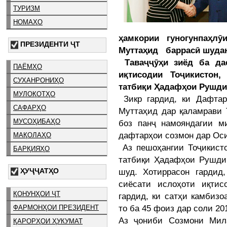
ТУРИЗМ
НОМАҲО
ҳамкории гуногунпаҳл
ПРЕЗИДЕНТИ ҶТ
Муттаҳид баррасӣ шуда
Таваҷҷӯҳи зиёд ба да
ПАЁМҲО
иқтисодии Тоҷикистон,
СУХАНРОНИҲО
татбиқи Ҳадафҳои Рушди 
МУЛОҚОТҲО
Зикр гардид, ки Дафта
САФАРҲО
Муттаҳид дар қаламрави 
МУСОҲИБАҲО
боз панҷ намояндагии ми
дафтарҳои созмон дар Ос
МАҚОЛАҲО
Аз пешоҳангии Тоҷикист
БАРҚИЯҲО
татбиқи Ҳадафҳои Рушди 
шуд. Хотиррасон гардид,
ҲУҶҶАТҲО
сиёсати ислоҳоти иқтис
ҚОНУНҲОИ ҶТ
гардид, ки сатҳи камбизо
то ба 45 фоиз дар соли 20
ФАРМОНҲОИ ПРЕЗИДЕНТ
Аз ҷониби Созмони Мил
ҚАРОРҲОИ ҲУКУМАТ