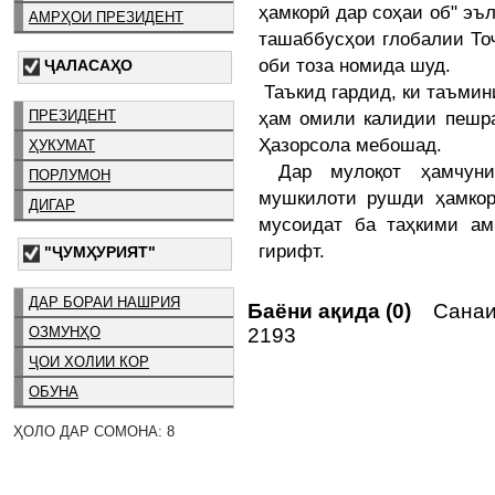
ҳамкорӣ дар соҳаи об" эъ
АМРҲОИ ПРЕЗИДЕНТ
ташаббусҳои глобалии То
оби тоза номида шуд.
ҶАЛАСАҲО
Таъкид гардид, ки таъмини
ПРЕЗИДЕНТ
ҳам омили калидии пешр
Ҳазорсола мебошад.
ҲУКУМАТ
Дар мулоқот ҳамчуни
ПОРЛУМОН
мушкилоти рушди ҳамкор
ДИГАР
мусоидат ба таҳкими ам
гирифт.
"ҶУМҲУРИЯТ"
ДАР БОРАИ НАШРИЯ
Баёни ақида (0)
Санаи 
2193
ОЗМУНҲО
ҶОИ ХОЛИИ КОР
ОБУНА
ҲОЛО ДАР СОМОНА: 8