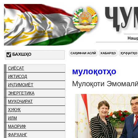
САҲИФАИ АСЛӢ
ХАБАРҲО
ҲУҶҶАТҲО
БАХШҲО
СИЁСАТ
мулоқотҳо
ИҚТИСОД
Мулоқоти Эмомалӣ
ИҶТИМОИЁТ
ЭНЕРГЕТИКА
МУҲОҶИРАТ
ҲУҚУҚ
ИЛМ
МАОРИФ
ФАРҲАНГ