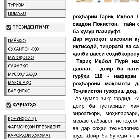
ТУРИЗМ
НОМАҲО
роҳбарии Тариқ Иқбол П
савдои Покистон, тайи с
ПРЕЗИДЕНТИ ҶТ
ба ҳузур пазируфт.
Дар мулоқот масоили к
ПАЁМҲО
иқтисодӣ, тиҷоратӣ ва с
СУХАНРОНИҲО
ҷалби васеи соҳибкорону
МУЛОҚОТҲО
Тариқ Иқбол Пурӣ нах
САФАРҲО
давлат, доир ба натиҷ
МУСОҲИБАҲО
гурӯҳи 118 - нафара
роҳбарони мақомоти д
МАҚОЛАҲО
Тоҷикистон гузориш дод.
БАРҚИЯҲО
Аз ҷумла зикр гардид, к
ҲУҶҶАТҲО
доир ба густариши ҳам
зироаткорӣ, моҳипарварӣ
ҚОНУНҲОИ ҶТ
меваю сабзавот, истеҳсо
ФАРМОНҲОИ ПРЕЗИДЕНТ
ва дар соҳаи технология
шуд. Доир ба бунёди як 
ҚАРОРҲОИ ҲУКУМАТ