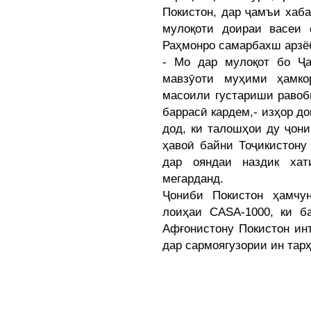
Покистон, дар ҷамъи хаба
мулоқоти доираи васеи
Раҳмонро самарбахш арзёб
- Мо дар мулоқот бо Ҷа
мавзӯоти муҳими ҳамко
масоили густариши равоб
баррасӣ кардем,- изҳор д
дод, ки талошҳои ду ҷон
ҳавоӣ байни Тоҷикистону
дар ояндаи наздик хат
мегарданд.
Ҷониби Покистон ҳамчу
лоиҳаи CASA-1000, ки ба
Афғонистону Покистон ин
дар сармоягузории ин тарҳ