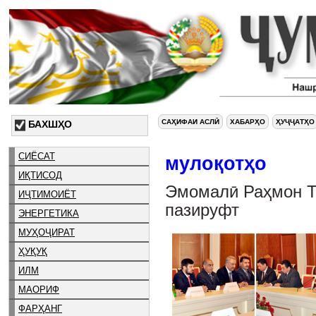
САҲИФАИ АСЛӢ
ХАБАРҲО
ҲУҶҶАТҲО
БАХШҲО
СИЁСАТ
мулоқотҳо
ИҚТИСОД
Эмомалӣ Раҳмон Та
ИҶТИМОИЁТ
пазируфт
ЭНЕРГЕТИКА
МУҲОҶИРАТ
ҲУҚУҚ
ИЛМ
МАОРИФ
ФАРҲАНГ