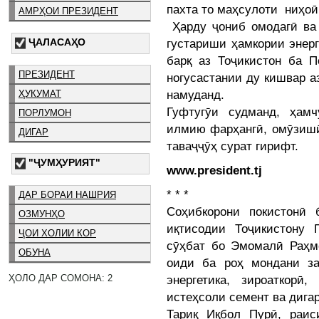
пахта то маҳсулоти ниҳоӣ
АМРҲОИ ПРЕЗИДЕНТ
Ҳарду ҷониб омодагӣ ва 
ҶАЛАСАҲО
густариши ҳамкории энерг
барқ аз Тоҷикистон ба 
ПРЕЗИДЕНТ
ногусастании ду кишвар а
намуданд.
ҲУКУМАТ
Гуфтугӯи судманд, ҳам
ПОРЛУМОН
илмию фарҳангӣ, омӯзишӣ
ДИГАР
таваҷҷӯҳ сурат гирифт.
"ҶУМҲУРИЯТ"
www.president.tj
* * *
ДАР БОРАИ НАШРИЯ
Соҳибкорони покистонӣ 
ОЗМУНҲО
иқтисодии Тоҷикистону 
ҶОИ ХОЛИИ КОР
сӯҳбат бо Эмомалӣ Раҳмо
ОБУНА
оиди ба роҳ мондани з
ҲОЛО ДАР СОМОНА: 2
энергетика, зироаткорӣ,
истеҳсоли семент ва дига
Тариқ Иқбол Пурӣ, раи