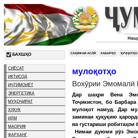
САҲИФАИ АСЛӢ
ХАБАРҲО
ҲУҶҶАТҲО
БАХШҲО
СИЁСАТ
мулоқотҳо
ИҚТИСОД
Вохӯрии Эмомалӣ 
ИҶТИМОИЁТ
ЭНЕРГЕТИКА
Дар шаҳри Вена Эмо
Тоҷикистон, бо Барбара
МУҲОҶИРАТ
мулоқот намуд. Дар му
ҲУҚУҚ
заминаи ҳуқуқию қарорд
ИЛМ
ва густариши робитаҳои
МАОРИФ
Нимаи дуюми рӯз Эмом
ФАРҲАНГ