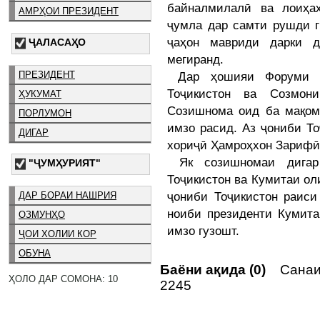
байналмилалӣ ва лоиҳаҳ
АМРҲОИ ПРЕЗИДЕНТ
ҷумла дар самти рушди г
ҷаҳон мавриди дарки д
ҶАЛАСАҲО
мегиранд.
ПРЕЗИДЕНТ
Дар ҳошияи Форуми ҷ
Тоҷикистон ва Созмон
ҲУКУМАТ
Созишнома оид ба мақом
ПОРЛУМОН
имзо расид. Аз ҷониби Т
ДИГАР
хориҷӣ Ҳамроҳхон Зарифӣ 
Як созишномаи дигар
"ҶУМҲУРИЯТ"
Тоҷикистон ва Кумитаи ол
ҷониби Тоҷикистон раиси
ДАР БОРАИ НАШРИЯ
ноиби президенти Кумит
ОЗМУНҲО
имзо гузошт.
ҶОИ ХОЛИИ КОР
ОБУНА
Баёни ақида (0)
Санаи 
ҲОЛО ДАР СОМОНА: 10
2245