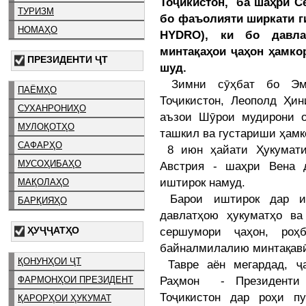
Тоҷикистон, ба шаҳри С
ТУРИЗМ
бо фаъолияти ширкати г
НОМАҲО
HYDRO), ки бо давла
минтақаҳои ҷаҳон ҳамкор
ПРЕЗИДЕНТИ ҶТ
шуд.
Зимни сӯҳбат бо Эмо
ПАЁМҲО
Тоҷикистон, Леополд Ҳин
СУХАНРОНИҲО
аъзои Шӯрои мудирони о
МУЛОҚОТҲО
ташкил ва густариши ҳамк
САФАРҲО
8 июн ҳайати Ҳукумати
МУСОҲИБАҲО
Австрия - шаҳри Вена 
иштирок намуд.
МАҚОЛАҲО
Барои иштирок дар ин
БАРҚИЯҲО
давлатҳою ҳукуматҳо ва
сершумори ҷаҳон, роҳб
ҲУҶҶАТҲО
байналмилалию минтақавӣ
ҚОНУНҲОИ ҶТ
Тавре аён мегардад, ҷ
Раҳмон - Президенти 
ФАРМОНҲОИ ПРЕЗИДЕНТ
Тоҷикистон дар роҳи п
ҚАРОРҲОИ ҲУКУМАТ