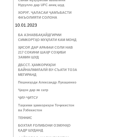
Санаи муҳорибаи аввалини
Нурулло дар UFC аниқ шуд
ХОРУҒ. ҶАЛАСАИ ҶАМЪБАСТИ
ФАЪОЛИЯТИ СОЛОНА
10.01.2023
БА АЗНАВБАҚАЙДГИРИИ
СИМКОРТҲО МУҲЛАТИ КАМ МОНД
ҲИСОР. ДАР АРАФАИ СОЛИ НАВ
217 СОКИНИ ШАҲР СОҲИБИ
ЗАМИН ШУД
ДБССТ. ҲАМКОРИҲОИ
БАЙНАЛМИЛАЛӢ ВУ-СЪАТИ ТОЗА
МЕГИРАНД
Пешниҳоди Александр Лукашенко
Ҷаҳон дар як сатр
ҶИУ-ҶИТСУ
Таҳкими ҳамкориҳои Тоҷикистон
ва Ӯзбекистон
ТЕННИС
БОХТАР. ҒОЛИБОНИ ОЗМУНҲО
ҚАДР ШУДАНД