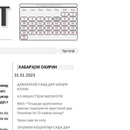
<<
<
август 2026
>
>>
Дш
Сш
Чш
Пш
Ҷъ
Шб
Яш
1
2
3
4
5
6
7
8
9
10
11
12
13
14
15
16
17
18
19
20
21
22
23
24
25
26
27
28
29
30
31
ХАБАРҲОИ ОХИРИН
31.01.2023
ДАВЛАТАЛӢ САИД ДАР ШАҲРИ
омид
КӮЛОБ
шт.
дигар
АЗ НИШАСТҲОИ МАТБУОТӢ
 дӯст
ВАО: “Теъдоди қурбониёни
ҳамлаи террористи маргталаб дар
ич бо
Пешовар ба 72 нафар расид”
зм ва
Ҷаҳон дар як сатр
ТАҶЛИЛИ БОШУКӮҲИ САДА ДАР
файн