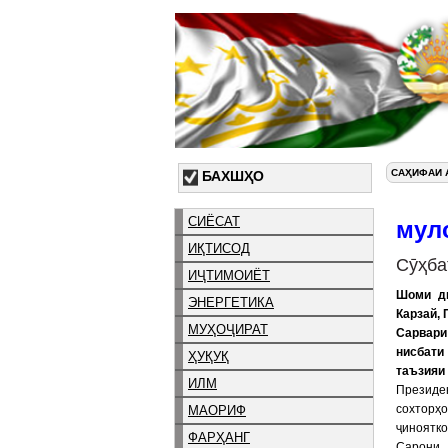
САҲИФАИ 
БАХШҲО
СИЁСАТ
мул
ИҚТИСОД
Сӯҳба
ИҶТИМОИЁТ
Шоми ди
ЭНЕРГЕТИКА
Карзай,
МУҲОҶИРАТ
Сарвари
нисбати
ҲУҚУҚ
таъзияи 
ИЛМ
Президен
сохторҳо
МАОРИФ
ҷиноятко
ФАРҲАНГ
Сарони 