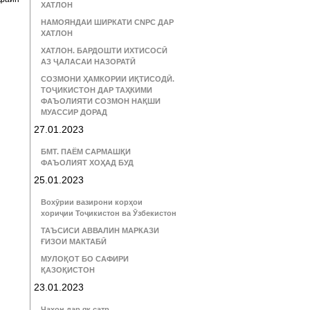
ХАТЛОН
НАМОЯНДАИ ШИРКАТИ CNPC ДАР
ХАТЛОН
ХАТЛОН. БАРДОШТИ ИХТИСОСӢ
АЗ ҶАЛАСАИ НАЗОРАТӢ
СОЗМОНИ ҲАМКОРИИ ИҚТИСОДӢ.
ТОҶИКИСТОН ДАР ТАҲКИМИ
ФАЪОЛИЯТИ СОЗМОН НАҚШИ
МУАССИР ДОРАД
27.01.2023
БМТ. ПАЁМ САРМАШҚИ
ФАЪОЛИЯТ ХОҲАД БУД
25.01.2023
Вохӯрии вазирони корҳои
хориҷии Тоҷикистон ва Ӯзбекистон
ТАЪСИСИ АВВАЛИН МАРКАЗИ
ҒИЗОИ МАКТАБӢ
МУЛОҚОТ БО САФИРИ
ҚАЗОҚИСТОН
23.01.2023
Ҷаҳон дар як сатр