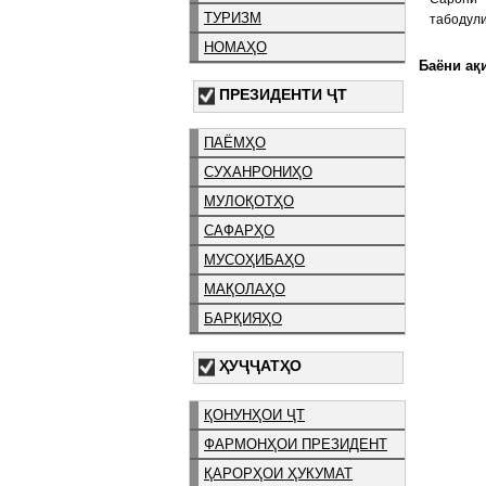
ТУРИЗМ
табодули
НОМАҲО
Баёни ақи
ПРЕЗИДЕНТИ ҶТ
ПАЁМҲО
СУХАНРОНИҲО
МУЛОҚОТҲО
САФАРҲО
МУСОҲИБАҲО
МАҚОЛАҲО
БАРҚИЯҲО
ҲУҶҶАТҲО
ҚОНУНҲОИ ҶТ
ФАРМОНҲОИ ПРЕЗИДЕНТ
ҚАРОРҲОИ ҲУКУМАТ