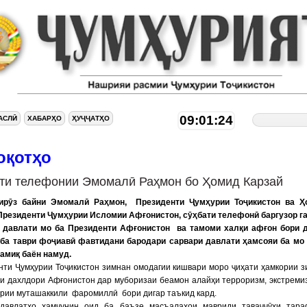
09:01:25
АСЛӢ
ХАБАРҲО
ҲУҶҶАТҲО
оқотҳо
ти телефонии Эмомалӣ Раҳмон бо Ҳомид Карзай
рӯз байни Эмомалӣ Раҳмон, Президенти Ҷумҳурии Тоҷикистон ва Ҳ
 Президенти Ҷумҳурии Исломии Афғонистон, сӯҳбати телефонӣ баргузор га
 давлати мо ба Президенти Афғонистон ва тамоми халқи афғон бори 
 ба таври фоҷиавӣ фавтидани бародари сарвари давлати ҳамсояи ба мо
амиқ баён намуд.
ти Ҷумҳурии Тоҷикистон зимнан омодагии кишвари моро ҷиҳати ҳамкории з
и дахлдори Афғонистон дар муборизаи беамон алайҳи терроризм, экстреми
рии муташаккили фаромиллӣ бори дигар таъкид кард.
давлатҳо ҳамчунин оид ба баъзе масъалаҳои мавриди таваҷҷӯҳи тара