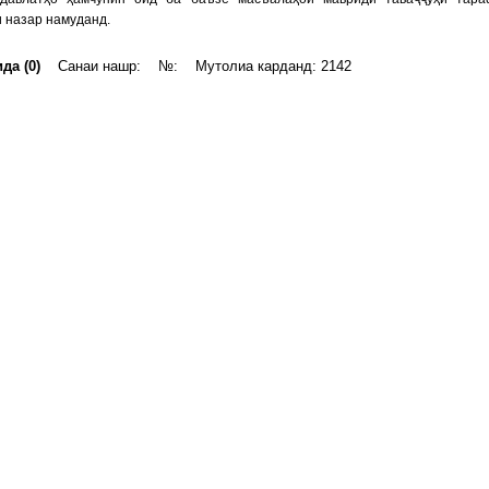
 назар намуданд.
да (0)
Санаи нашр: №: Мутолиа карданд: 2142