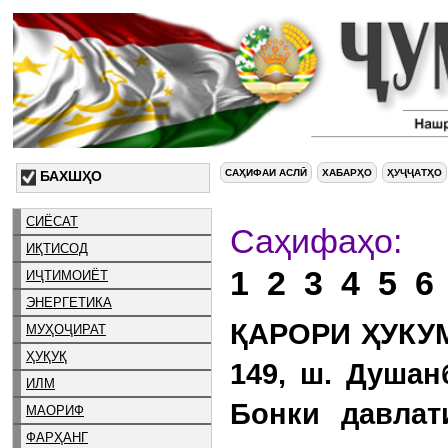
САҲИФАИ АСЛӢ
ХАБАРҲО
ҲУҶҶАТҲО
БАХШҲО
СИЁСАТ
С
ИҚТИСОД
1
2
3
4
5
6
ИҶТИМОИЁТ
ЭНЕРГЕТИКА
ҚАРОРИ ҲУКУМ
МУҲОҶИРАТ
ҲУҚУҚ
149, ш. Душан
ИЛМ
Бонки давлат
МАОРИФ
ФАРҲАНГ