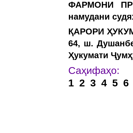
ФАРМОНИ ПР
намудани судя
ҚАРОРИ ҲУКУМ
64, ш. Душанб
Ҳукумати Ҷумҳу
С
1
2
3
4
5
6