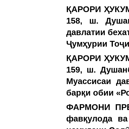
ҚАРОРИ ҲУКУМ
158, ш. Душа
давлатии беха
Ҷумҳурии Тоҷи
ҚАРОРИ ҲУКУМ
159, ш. Душа
Муассисаи да
барқи обии «Р
ФАРМОНИ ПРЕ
фавқулода ва