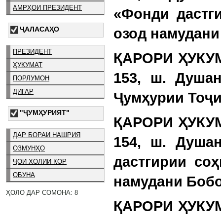
АМРҲОИ ПРЕЗИДЕНТ
«Фонди дастг
ҶАЛАСАҲО
озод намудани
ПРЕЗИДЕНТ
ҚАРОРИ ҲУКУМ
ҲУКУМАТ
153, ш. Душа
ПОРЛУМОН
ДИГАР
Ҷумҳурии Тоҷи
"ҶУМҲУРИЯТ"
ҚАРОРИ ҲУКУМ
ДАР БОРАИ НАШРИЯ
154, ш. Душа
ОЗМУНҲО
дастгирии со
ҶОИ ХОЛИИ КОР
ОБУНА
намудани Бобо
ҲОЛО ДАР СОМОНА: 8
ҚАРОРИ ҲУКУМ