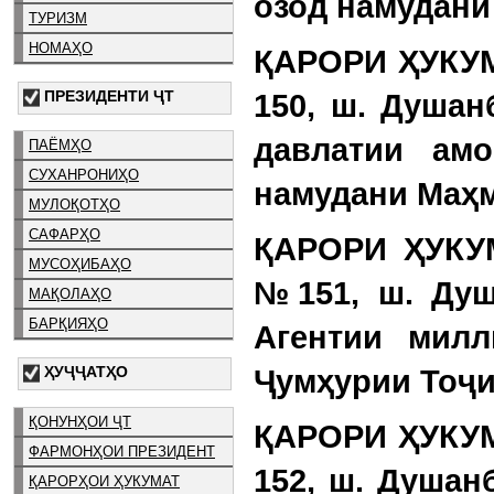
озод намудани 
ТУРИЗМ
НОМАҲО
ҚАРОРИ ҲУКУМ
ПРЕЗИДЕНТИ ҶТ
150, ш. Душан
давлатии амо
ПАЁМҲО
СУХАНРОНИҲО
намудани Маҳм
МУЛОҚОТҲО
САФАРҲО
ҚАРОРИ ҲУКУМ
МУСОҲИБАҲО
№151, ш. Душ
МАҚОЛАҲО
БАРҚИЯҲО
Агентии милл
Ҷумҳурии Тоҷи
ҲУҶҶАТҲО
ҚОНУНҲОИ ҶТ
ҚАРОРИ ҲУКУМ
ФАРМОНҲОИ ПРЕЗИДЕНТ
152, ш. Душан
ҚАРОРҲОИ ҲУКУМАТ