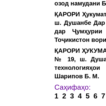
озод намудани 
ҚАРОРИ Ҳукумати
ш. Душанбе Дар
дар Ҷумҳурии
Тоҷикистон вор
ҚАРОРИ ҲУКУМАТ
№ 19, ш. Душа
технологияҳо
Шарипов Б. М.
Са
1
2
3
4
5
6
7