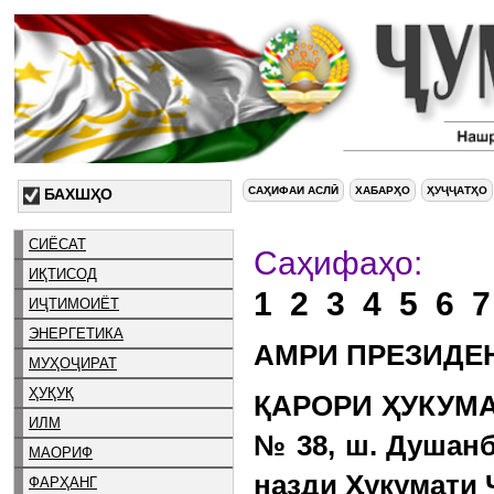
САҲИФАИ АСЛӢ
ХАБАРҲО
ҲУҶҶАТҲО
БАХШҲО
СИЁСАТ
Са
ИҚТИСОД
1
2
3
4
5
6
7
ИҶТИМОИЁТ
ЭНЕРГЕТИКА
АМРИ ПРЕЗИДЕ
МУҲОҶИРАТ
ҲУҚУҚ
ҚАРОРИ ҲУКУМАТ
ИЛМ
№ 38, ш. Душан
МАОРИФ
назди Ҳукумати 
ФАРҲАНГ