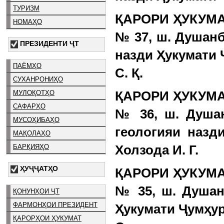
ТУРИЗМ
ҚАРОРИ ҲУКУМАТ
НОМАҲО
№ 37, ш. Душан
ПРЕЗИДЕНТИ ҶТ
назди Ҳукумати
ПАЁМҲО
С. Қ.
СУХАНРОНИҲО
ҚАРОРИ ҲУКУМАТ
МУЛОҚОТҲО
САФАРҲО
№ 36, ш. Душа
МУСОҲИБАҲО
геологияи назд
МАҚОЛАҲО
Холзода И. Г.
БАРҚИЯҲО
ҲУҶҶАТҲО
ҚАРОРИ ҲУКУМАТ
№ 35, ш. Душан
ҚОНУНҲОИ ҶТ
ФАРМОНҲОИ ПРЕЗИДЕНТ
Ҳукумати Ҷумҳу
ҚАРОРҲОИ ҲУКУМАТ