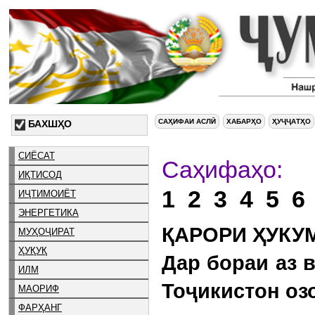
САҲИФАИ АСЛӢ
ХАБАРҲО
ҲУҶҶАТҲО
БАХШҲО
СИЁСАТ
С
ИҚТИСОД
1
2
3
4
5
6
ИҶТИМОИЁТ
ЭНЕРГЕТИКА
ҚАРОРИ ҲУКУМ
МУҲОҶИРАТ
ҲУҚУҚ
Дар бораи аз 
ИЛМ
Тоҷикистон оз
МАОРИФ
ФАРҲАНГ