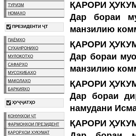
ҚАРОРИ ҲУКУМ
ТУРИЗМ
НОМАҲО
Дар бораи му
ПРЕЗИДЕНТИ ҶТ
манзилию комм
ПАЁМҲО
ҚАРОРИ ҲУКУМ
СУХАНРОНИҲО
Дар бораи муо
МУЛОҚОТҲО
САФАРҲО
манзилию комм
МУСОҲИБАҲО
ҚАРОРИ ҲУКУМ
МАҚОЛАҲО
БАРҚИЯҲО
Дар бораи ди
ҲУҶҶАТҲО
намудани Исма
ҚОНУНҲОИ ҶТ
ҚАРОРИ ҲУКУМ
ФАРМОНҲОИ ПРЕЗИДЕНТ
ҚАРОРҲОИ ҲУКУМАТ
Дар бораи м