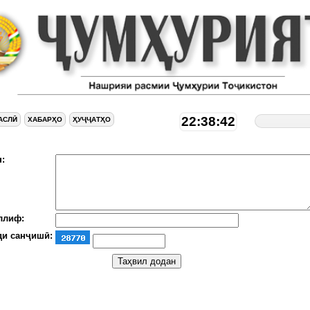
22:38:43
АСЛӢ
ХАБАРҲО
ҲУҶҶАТҲО
:
ллиф:
ди санҷишӣ: