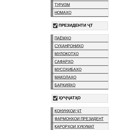
ТУРИЗМ
НОМАҲО
ПРЕЗИДЕНТИ ҶТ
ПАЁМҲО
СУХАНРОНИҲО
МУЛОҚОТҲО
САФАРҲО
МУСОҲИБАҲО
МАҚОЛАҲО
БАРҚИЯҲО
ҲУҶҶАТҲО
ҚОНУНҲОИ ҶТ
ФАРМОНҲОИ ПРЕЗИДЕНТ
ҚАРОРҲОИ ҲУКУМАТ