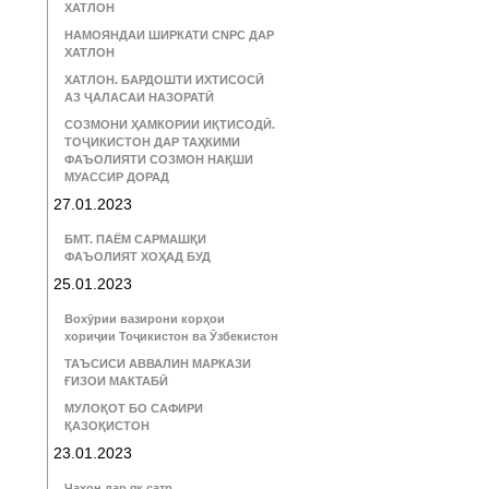
ХАТЛОН
НАМОЯНДАИ ШИРКАТИ CNPC ДАР
ХАТЛОН
ХАТЛОН. БАРДОШТИ ИХТИСОСӢ
АЗ ҶАЛАСАИ НАЗОРАТӢ
СОЗМОНИ ҲАМКОРИИ ИҚТИСОДӢ.
ТОҶИКИСТОН ДАР ТАҲКИМИ
ФАЪОЛИЯТИ СОЗМОН НАҚШИ
МУАССИР ДОРАД
27.01.2023
БМТ. ПАЁМ САРМАШҚИ
ФАЪОЛИЯТ ХОҲАД БУД
25.01.2023
Вохӯрии вазирони корҳои
хориҷии Тоҷикистон ва Ӯзбекистон
ТАЪСИСИ АВВАЛИН МАРКАЗИ
ҒИЗОИ МАКТАБӢ
МУЛОҚОТ БО САФИРИ
ҚАЗОҚИСТОН
23.01.2023
Ҷаҳон дар як сатр