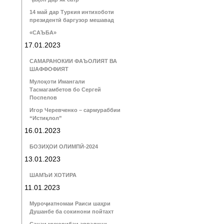
14 май дар Туркия интихоботи
президентӣ баргузор мешавад
«САЪБА»
17.01.2023
САМАРАНОКИИ ФАЪОЛИЯТ ВА
ШАФФОФИЯТ
Мулоқоти Имангали
Тасмагамбетов бо Сергей
Поспелов
Игор Черевченко – сармураббии
“Истиқлол”
16.01.2023
БОЗИҲОИ ОЛИМПӢ-2024
13.01.2023
ШАМЪИ ХОТИРА
11.01.2023
Муроҷиатномаи Раиси шаҳри
Душанбе ба сокинони пойтахт