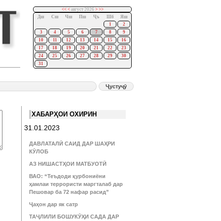
<<
<
август 2026
>
>>
Дш
Сш
Чш
Пш
Ҷъ
Шб
Яш
1
2
3
4
5
6
7
8
9
10
11
12
13
14
15
16
17
18
19
20
21
22
23
24
25
26
27
28
29
30
31
ХАБАРҲОИ ОХИРИН
31.01.2023
ДАВЛАТАЛӢ САИД ДАР ШАҲРИ
КӮЛОБ
АЗ НИШАСТҲОИ МАТБУОТӢ
ВАО: “Теъдоди қурбониёни
ҳамлаи террористи маргталаб дар
Пешовар ба 72 нафар расид”
Ҷаҳон дар як сатр
ТАҶЛИЛИ БОШУКӮҲИ САДА ДАР