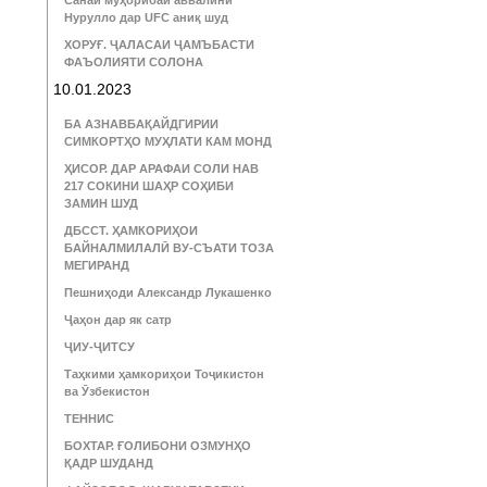
Санаи муҳорибаи аввалини
Нурулло дар UFC аниқ шуд
ХОРУҒ. ҶАЛАСАИ ҶАМЪБАСТИ
ФАЪОЛИЯТИ СОЛОНА
10.01.2023
БА АЗНАВБАҚАЙДГИРИИ
СИМКОРТҲО МУҲЛАТИ КАМ МОНД
ҲИСОР. ДАР АРАФАИ СОЛИ НАВ
217 СОКИНИ ШАҲР СОҲИБИ
ЗАМИН ШУД
ДБССТ. ҲАМКОРИҲОИ
БАЙНАЛМИЛАЛӢ ВУ-СЪАТИ ТОЗА
МЕГИРАНД
Пешниҳоди Александр Лукашенко
Ҷаҳон дар як сатр
ҶИУ-ҶИТСУ
Таҳкими ҳамкориҳои Тоҷикистон
ва Ӯзбекистон
ТЕННИС
БОХТАР. ҒОЛИБОНИ ОЗМУНҲО
ҚАДР ШУДАНД