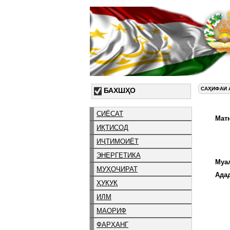
САҲИФАИ 
БАХШҲО
СИЁСАТ
Матн
ИҚТИСОД
ИҶТИМОИЁТ
ЭНЕРГЕТИКА
Муа
МУҲОҶИРАТ
Ада
ҲУҚУҚ
ИЛМ
МАОРИФ
ФАРҲАНГ