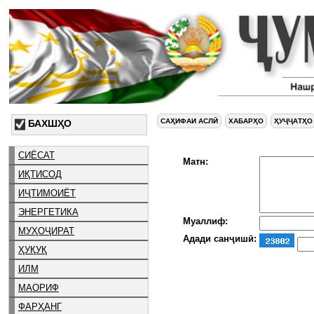
САҲИФАИ АСЛӢ
ХАБАРҲО
ҲУҶҶАТҲО
БАХШҲО
СИЁСАТ
Матн:
ИҚТИСОД
ИҶТИМОИЁТ
ЭНЕРГЕТИКА
Муаллиф:
МУҲОҶИРАТ
Адади санҷишӣ:
ҲУҚУҚ
ИЛМ
МАОРИФ
ФАРҲАНГ