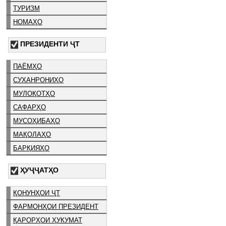
ТУРИЗМ
НОМАҲО
ПРЕЗИДЕНТИ ҶТ
ПАЁМҲО
СУХАНРОНИҲО
МУЛОҚОТҲО
САФАРҲО
МУСОҲИБАҲО
МАҚОЛАҲО
БАРҚИЯҲО
ҲУҶҶАТҲО
ҚОНУНҲОИ ҶТ
ФАРМОНҲОИ ПРЕЗИДЕНТ
ҚАРОРҲОИ ҲУКУМАТ