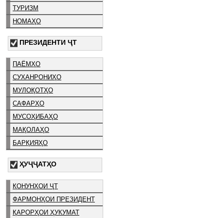
ТУРИЗМ
НОМАҲО
ПРЕЗИДЕНТИ ҶТ
ПАЁМҲО
СУХАНРОНИҲО
МУЛОҚОТҲО
САФАРҲО
МУСОҲИБАҲО
МАҚОЛАҲО
БАРҚИЯҲО
ҲУҶҶАТҲО
ҚОНУНҲОИ ҶТ
ФАРМОНҲОИ ПРЕЗИДЕНТ
ҚАРОРҲОИ ҲУКУМАТ