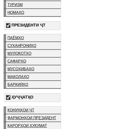
ТУРИЗМ
НОМАҲО
ПРЕЗИДЕНТИ ҶТ
ПАЁМҲО
СУХАНРОНИҲО
МУЛОҚОТҲО
САФАРҲО
МУСОҲИБАҲО
МАҚОЛАҲО
БАРҚИЯҲО
ҲУҶҶАТҲО
ҚОНУНҲОИ ҶТ
ФАРМОНҲОИ ПРЕЗИДЕНТ
ҚАРОРҲОИ ҲУКУМАТ