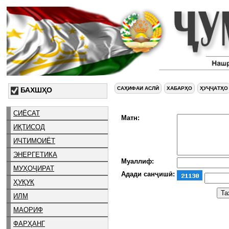
САҲИФАИ АСЛӢ
ХАБАРҲО
ҲУҶҶАТҲО
БАХШҲО
СИЁСАТ
Матн:
ИҚТИСОД
ИҶТИМОИЁТ
ЭНЕРГЕТИКА
Муаллиф:
МУҲОҶИРАТ
Адади санҷишӣ:
ҲУҚУҚ
ИЛМ
МАОРИФ
ФАРҲАНГ