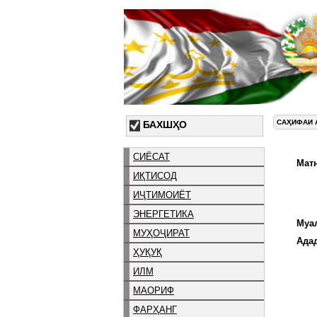
САҲИФАИ 
БАХШҲО
СИЁСАТ
Матн
ИҚТИСОД
ИҶТИМОИЁТ
ЭНЕРГЕТИКА
Муа
МУҲОҶИРАТ
Ада
ҲУҚУҚ
ИЛМ
МАОРИФ
ФАРҲАНГ