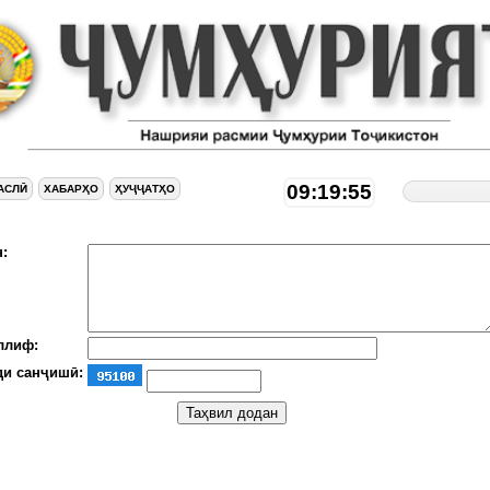
09:19:56
АСЛӢ
ХАБАРҲО
ҲУҶҶАТҲО
:
ллиф:
ди санҷишӣ: