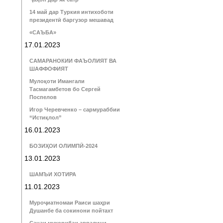
14 май дар Туркия интихоботи
президентӣ баргузор мешавад
«САЪБА»
17.01.2023
САМАРАНОКИИ ФАЪОЛИЯТ ВА
ШАФФОФИЯТ
Мулоқоти Имангали
Тасмагамбетов бо Сергей
Поспелов
Игор Черевченко – сармураббии
“Истиқлол”
16.01.2023
БОЗИҲОИ ОЛИМПӢ-2024
13.01.2023
ШАМЪИ ХОТИРА
11.01.2023
Муроҷиатномаи Раиси шаҳри
Душанбе ба сокинони пойтахт