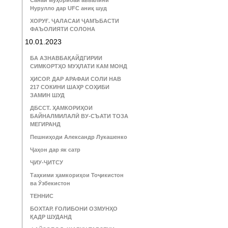
Санаи муҳорибаи аввалини
Нурулло дар UFC аниқ шуд
ХОРУҒ. ҶАЛАСАИ ҶАМЪБАСТИ
ФАЪОЛИЯТИ СОЛОНА
10.01.2023
БА АЗНАВБАҚАЙДГИРИИ
СИМКОРТҲО МУҲЛАТИ КАМ МОНД
ҲИСОР. ДАР АРАФАИ СОЛИ НАВ
217 СОКИНИ ШАҲР СОҲИБИ
ЗАМИН ШУД
ДБССТ. ҲАМКОРИҲОИ
БАЙНАЛМИЛАЛӢ ВУ-СЪАТИ ТОЗА
МЕГИРАНД
Пешниҳоди Александр Лукашенко
Ҷаҳон дар як сатр
ҶИУ-ҶИТСУ
Таҳкими ҳамкориҳои Тоҷикистон
ва Ӯзбекистон
ТЕННИС
БОХТАР. ҒОЛИБОНИ ОЗМУНҲО
ҚАДР ШУДАНД