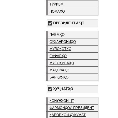
ТУРИЗМ
НОМАҲО
ПРЕЗИДЕНТИ ҶТ
ПАЁМҲО
СУХАНРОНИҲО
МУЛОҚОТҲО
САФАРҲО
МУСОҲИБАҲО
МАҚОЛАҲО
БАРҚИЯҲО
ҲУҶҶАТҲО
ҚОНУНҲОИ ҶТ
ФАРМОНҲОИ ПРЕЗИДЕНТ
ҚАРОРҲОИ ҲУКУМАТ