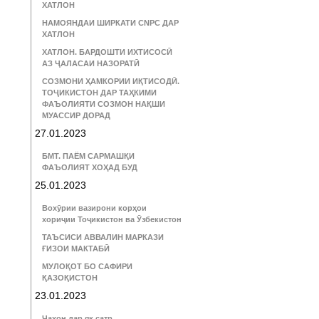
ХАТЛОН
НАМОЯНДАИ ШИРКАТИ CNPC ДАР
ХАТЛОН
ХАТЛОН. БАРДОШТИ ИХТИСОСӢ
АЗ ҶАЛАСАИ НАЗОРАТӢ
СОЗМОНИ ҲАМКОРИИ ИҚТИСОДӢ.
ТОҶИКИСТОН ДАР ТАҲКИМИ
ФАЪОЛИЯТИ СОЗМОН НАҚШИ
МУАССИР ДОРАД
27.01.2023
БМТ. ПАЁМ САРМАШҚИ
ФАЪОЛИЯТ ХОҲАД БУД
25.01.2023
Вохӯрии вазирони корҳои
хориҷии Тоҷикистон ва Ӯзбекистон
ТАЪСИСИ АВВАЛИН МАРКАЗИ
ҒИЗОИ МАКТАБӢ
МУЛОҚОТ БО САФИРИ
ҚАЗОҚИСТОН
23.01.2023
Ҷаҳон дар як сатр