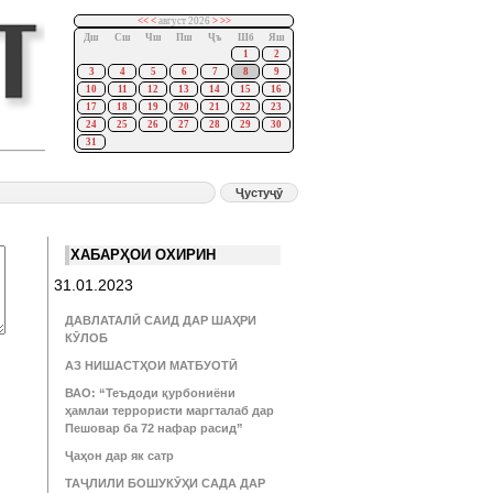
<<
<
август 2026
>
>>
Дш
Сш
Чш
Пш
Ҷъ
Шб
Яш
1
2
3
4
5
6
7
8
9
10
11
12
13
14
15
16
17
18
19
20
21
22
23
24
25
26
27
28
29
30
31
ХАБАРҲОИ ОХИРИН
31.01.2023
ДАВЛАТАЛӢ САИД ДАР ШАҲРИ
КӮЛОБ
АЗ НИШАСТҲОИ МАТБУОТӢ
ВАО: “Теъдоди қурбониёни
ҳамлаи террористи маргталаб дар
Пешовар ба 72 нафар расид”
Ҷаҳон дар як сатр
ТАҶЛИЛИ БОШУКӮҲИ САДА ДАР