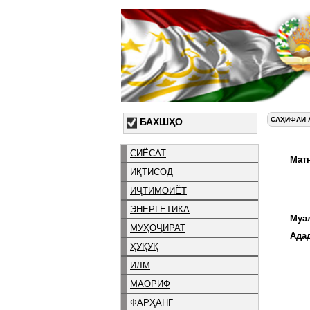
САҲИФАИ 
БАХШҲО
СИЁСАТ
Матн
ИҚТИСОД
ИҶТИМОИЁТ
ЭНЕРГЕТИКА
Муа
МУҲОҶИРАТ
Ада
ҲУҚУҚ
ИЛМ
МАОРИФ
ФАРҲАНГ