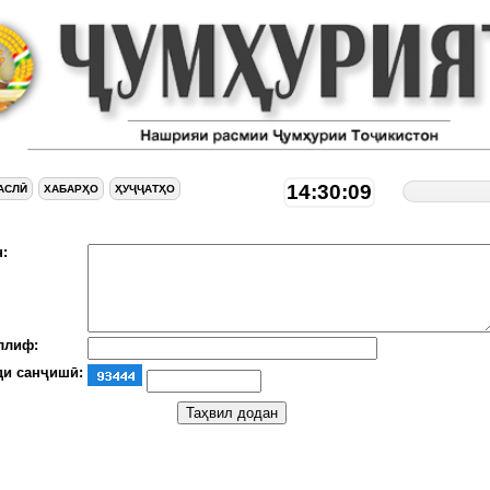
14:30:10
АСЛӢ
ХАБАРҲО
ҲУҶҶАТҲО
:
ллиф:
ди санҷишӣ: