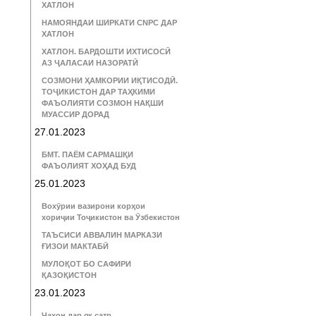
ХАТЛОН
НАМОЯНДАИ ШИРКАТИ CNPC ДАР
ХАТЛОН
ХАТЛОН. БАРДОШТИ ИХТИСОСӢ
АЗ ҶАЛАСАИ НАЗОРАТӢ
СОЗМОНИ ҲАМКОРИИ ИҚТИСОДӢ.
ТОҶИКИСТОН ДАР ТАҲКИМИ
ФАЪОЛИЯТИ СОЗМОН НАҚШИ
МУАССИР ДОРАД
27.01.2023
БМТ. ПАЁМ САРМАШҚИ
ФАЪОЛИЯТ ХОҲАД БУД
25.01.2023
Вохӯрии вазирони корҳои
хориҷии Тоҷикистон ва Ӯзбекистон
ТАЪСИСИ АВВАЛИН МАРКАЗИ
ҒИЗОИ МАКТАБӢ
МУЛОҚОТ БО САФИРИ
ҚАЗОҚИСТОН
23.01.2023
Ҷаҳон дар як сатр