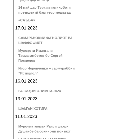
14 май дар Туркия интихоботи
президентӣ баргузор мешавад
«САЪБА»
17.01.2023
САМАРАНОКИИ ФАЪОЛИЯТ ВА
ШАФФОФИЯТ
Мулоқоти Имангали
Тасмагамбетов бо Сергей
Поспелов
Игор Черевченко – сармураббии
“Истиқлол”
16.01.2023
БОЗИҲОИ ОЛИМПӢ-2024
13.01.2023
ШАМЪИ ХОТИРА
11.01.2023
Муроҷиатномаи Раиси шаҳри
Душанбе ба сокинони пойтахт