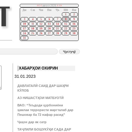
<<
<
август 2026
>
>>
Дш
Сш
Чш
Пш
Ҷъ
Шб
Яш
1
2
3
4
5
6
7
8
9
10
11
12
13
14
15
16
17
18
19
20
21
22
23
24
25
26
27
28
29
30
31
ХАБАРҲОИ ОХИРИН
31.01.2023
ДАВЛАТАЛӢ САИД ДАР ШАҲРИ
КӮЛОБ
АЗ НИШАСТҲОИ МАТБУОТӢ
ВАО: “Теъдоди қурбониёни
ҳамлаи террористи маргталаб дар
Пешовар ба 72 нафар расид”
Ҷаҳон дар як сатр
ТАҶЛИЛИ БОШУКӮҲИ САДА ДАР