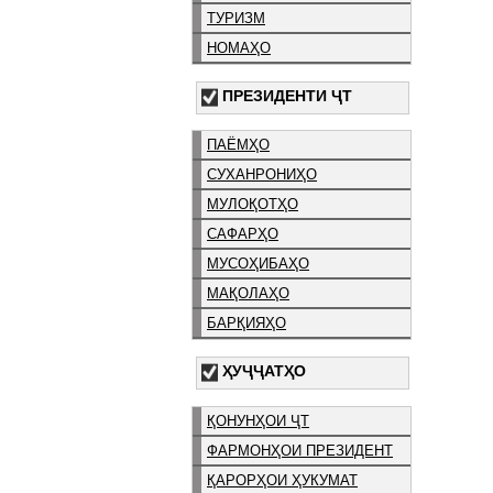
ТУРИЗМ
НОМАҲО
ПРЕЗИДЕНТИ ҶТ
ПАЁМҲО
СУХАНРОНИҲО
МУЛОҚОТҲО
САФАРҲО
МУСОҲИБАҲО
МАҚОЛАҲО
БАРҚИЯҲО
ҲУҶҶАТҲО
ҚОНУНҲОИ ҶТ
ФАРМОНҲОИ ПРЕЗИДЕНТ
ҚАРОРҲОИ ҲУКУМАТ