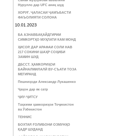
Санаи муҳорибаи аввалини
Нурулло дар UFC аниқ шуд
ХОРУҒ. ҶАЛАСАИ ҶАМЪБАСТИ
ФАЪОЛИЯТИ СОЛОНА
10.01.2023
БА АЗНАВБАҚАЙДГИРИИ
СИМКОРТҲО МУҲЛАТИ КАМ МОНД
ҲИСОР. ДАР АРАФАИ СОЛИ НАВ
217 СОКИНИ ШАҲР СОҲИБИ
ЗАМИН ШУД
ДБССТ. ҲАМКОРИҲОИ
БАЙНАЛМИЛАЛӢ ВУ-СЪАТИ ТОЗА
МЕГИРАНД
Пешниҳоди Александр Лукашенко
Ҷаҳон дар як сатр
ҶИУ-ҶИТСУ
Таҳкими ҳамкориҳои Тоҷикистон
ва Ӯзбекистон
ТЕННИС
БОХТАР. ҒОЛИБОНИ ОЗМУНҲО
ҚАДР ШУДАНД