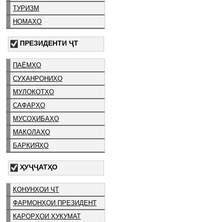
ТУРИЗМ
НОМАҲО
ПРЕЗИДЕНТИ ҶТ
ПАЁМҲО
СУХАНРОНИҲО
МУЛОҚОТҲО
САФАРҲО
МУСОҲИБАҲО
МАҚОЛАҲО
БАРҚИЯҲО
ҲУҶҶАТҲО
ҚОНУНҲОИ ҶТ
ФАРМОНҲОИ ПРЕЗИДЕНТ
ҚАРОРҲОИ ҲУКУМАТ