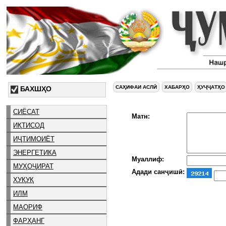
САҲИФАИ АСЛӢ
ХАБАРҲО
ҲУҶҶАТҲО
БАХШҲО
СИЁСАТ
Матн:
ИҚТИСОД
ИҶТИМОИЁТ
ЭНЕРГЕТИКА
Муаллиф:
МУҲОҶИРАТ
Адади санҷишӣ:
ҲУҚУҚ
ИЛМ
МАОРИФ
ФАРҲАНГ