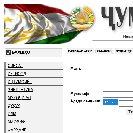
САҲИФАИ АСЛӢ
ХАБАРҲО
ҲУҶҶАТҲО
БАХШҲО
СИЁСАТ
Матн:
ИҚТИСОД
ИҶТИМОИЁТ
ЭНЕРГЕТИКА
Муаллиф:
МУҲОҶИРАТ
Адади санҷишӣ:
ҲУҚУҚ
ИЛМ
МАОРИФ
ФАРҲАНГ