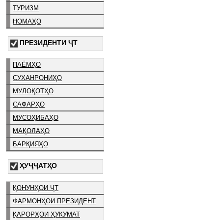
ТУРИЗМ
НОМАҲО
ПРЕЗИДЕНТИ ҶТ
ПАЁМҲО
СУХАНРОНИҲО
МУЛОҚОТҲО
САФАРҲО
МУСОҲИБАҲО
МАҚОЛАҲО
БАРҚИЯҲО
ҲУҶҶАТҲО
ҚОНУНҲОИ ҶТ
ФАРМОНҲОИ ПРЕЗИДЕНТ
ҚАРОРҲОИ ҲУКУМАТ