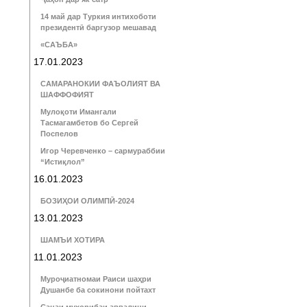
14 май дар Туркия интихоботи
президентӣ баргузор мешавад
«САЪБА»
17.01.2023
САМАРАНОКИИ ФАЪОЛИЯТ ВА
ШАФФОФИЯТ
Мулоқоти Имангали
Тасмагамбетов бо Сергей
Поспелов
Игор Черевченко – сармураббии
“Истиқлол”
16.01.2023
БОЗИҲОИ ОЛИМПӢ-2024
13.01.2023
ШАМЪИ ХОТИРА
11.01.2023
Муроҷиатномаи Раиси шаҳри
Душанбе ба сокинони пойтахт