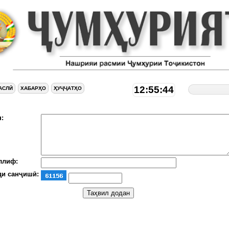
12:55:44
АСЛӢ
ХАБАРҲО
ҲУҶҶАТҲО
:
ллиф:
ди санҷишӣ: