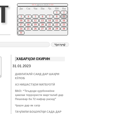
<<
<
август 2026
>
>>
Дш
Сш
Чш
Пш
Ҷъ
Шб
Яш
1
2
3
4
5
6
7
8
9
10
11
12
13
14
15
16
17
18
19
20
21
22
23
24
25
26
27
28
29
30
31
ХАБАРҲОИ ОХИРИН
31.01.2023
ДАВЛАТАЛӢ САИД ДАР ШАҲРИ
КӮЛОБ
АЗ НИШАСТҲОИ МАТБУОТӢ
ВАО: “Теъдоди қурбониёни
ҳамлаи террористи маргталаб дар
Пешовар ба 72 нафар расид”
Ҷаҳон дар як сатр
ТАҶЛИЛИ БОШУКӮҲИ САДА ДАР