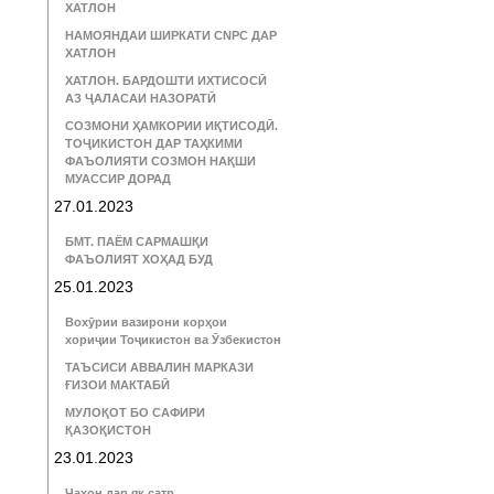
ХАТЛОН
НАМОЯНДАИ ШИРКАТИ CNPC ДАР
ХАТЛОН
ХАТЛОН. БАРДОШТИ ИХТИСОСӢ
АЗ ҶАЛАСАИ НАЗОРАТӢ
СОЗМОНИ ҲАМКОРИИ ИҚТИСОДӢ.
ТОҶИКИСТОН ДАР ТАҲКИМИ
ФАЪОЛИЯТИ СОЗМОН НАҚШИ
МУАССИР ДОРАД
27.01.2023
БМТ. ПАЁМ САРМАШҚИ
ФАЪОЛИЯТ ХОҲАД БУД
25.01.2023
Вохӯрии вазирони корҳои
хориҷии Тоҷикистон ва Ӯзбекистон
ТАЪСИСИ АВВАЛИН МАРКАЗИ
ҒИЗОИ МАКТАБӢ
МУЛОҚОТ БО САФИРИ
ҚАЗОҚИСТОН
23.01.2023
Ҷаҳон дар як сатр