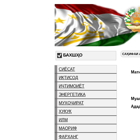
САҲИФАИ 
БАХШҲО
СИЁСАТ
Матн
ИҚТИСОД
ИҶТИМОИЁТ
ЭНЕРГЕТИКА
Муа
МУҲОҶИРАТ
Ада
ҲУҚУҚ
ИЛМ
МАОРИФ
ФАРҲАНГ