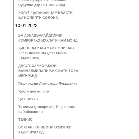
Санаи муҳорибаи аввалини
Нурулло дар UFC аниқ шуд
ХОРУҒ. ҶАЛАСАИ ҶАМЪБАСТИ
ФАЪОЛИЯТИ СОЛОНА
10.01.2023
БА АЗНАВБАҚАЙДГИРИИ
СИМКОРТҲО МУҲЛАТИ КАМ МОНД
ҲИСОР. ДАР АРАФАИ СОЛИ НАВ
217 СОКИНИ ШАҲР СОҲИБИ
ЗАМИН ШУД
ДБССТ. ҲАМКОРИҲОИ
БАЙНАЛМИЛАЛӢ ВУ-СЪАТИ ТОЗА
МЕГИРАНД
Пешниҳоди Александр Лукашенко
Ҷаҳон дар як сатр
ҶИУ-ҶИТСУ
Таҳкими ҳамкориҳои Тоҷикистон
ва Ӯзбекистон
ТЕННИС
БОХТАР. ҒОЛИБОНИ ОЗМУНҲО
ҚАДР ШУДАНД