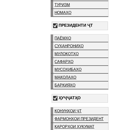
ТУРИЗМ
НОМАҲО
ПРЕЗИДЕНТИ ҶТ
ПАЁМҲО
СУХАНРОНИҲО
МУЛОҚОТҲО
САФАРҲО
МУСОҲИБАҲО
МАҚОЛАҲО
БАРҚИЯҲО
ҲУҶҶАТҲО
ҚОНУНҲОИ ҶТ
ФАРМОНҲОИ ПРЕЗИДЕНТ
ҚАРОРҲОИ ҲУКУМАТ