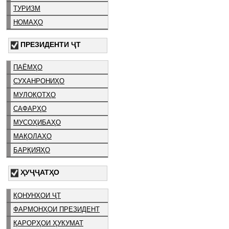
ТУРИЗМ
НОМАҲО
ПРЕЗИДЕНТИ ҶТ
ПАЁМҲО
СУХАНРОНИҲО
МУЛОҚОТҲО
САФАРҲО
МУСОҲИБАҲО
МАҚОЛАҲО
БАРҚИЯҲО
ҲУҶҶАТҲО
ҚОНУНҲОИ ҶТ
ФАРМОНҲОИ ПРЕЗИДЕНТ
ҚАРОРҲОИ ҲУКУМАТ