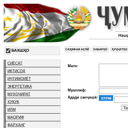
САҲИФАИ АСЛӢ
ХАБАРҲО
ҲУҶҶАТҲО
БАХШҲО
СИЁСАТ
Матн:
ИҚТИСОД
ИҶТИМОИЁТ
ЭНЕРГЕТИКА
Муаллиф:
МУҲОҶИРАТ
Адади санҷишӣ:
ҲУҚУҚ
ИЛМ
МАОРИФ
ФАРҲАНГ