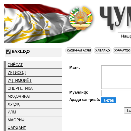
САҲИФАИ АСЛӢ
ХАБАРҲО
ҲУҶҶАТҲО
БАХШҲО
СИЁСАТ
Матн:
ИҚТИСОД
ИҶТИМОИЁТ
ЭНЕРГЕТИКА
Муаллиф:
МУҲОҶИРАТ
Адади санҷишӣ:
ҲУҚУҚ
ИЛМ
МАОРИФ
ФАРҲАНГ