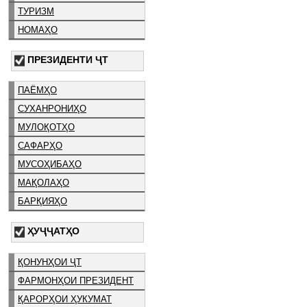
ТУРИЗМ
НОМАҲО
ПРЕЗИДЕНТИ ҶТ
ПАЁМҲО
СУХАНРОНИҲО
МУЛОҚОТҲО
САФАРҲО
МУСОҲИБАҲО
МАҚОЛАҲО
БАРҚИЯҲО
ҲУҶҶАТҲО
ҚОНУНҲОИ ҶТ
ФАРМОНҲОИ ПРЕЗИДЕНТ
ҚАРОРҲОИ ҲУКУМАТ