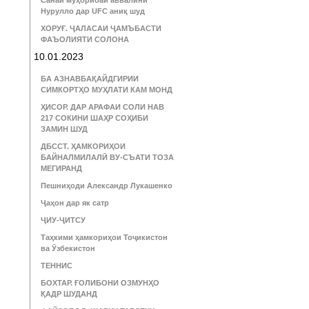
Санаи муҳорибаи аввалини
Нурулло дар UFC аниқ шуд
ХОРУҒ. ҶАЛАСАИ ҶАМЪБАСТИ
ФАЪОЛИЯТИ СОЛОНА
10.01.2023
БА АЗНАВБАҚАЙДГИРИИ
СИМКОРТҲО МУҲЛАТИ КАМ МОНД
ҲИСОР. ДАР АРАФАИ СОЛИ НАВ
217 СОКИНИ ШАҲР СОҲИБИ
ЗАМИН ШУД
ДБССТ. ҲАМКОРИҲОИ
БАЙНАЛМИЛАЛӢ ВУ-СЪАТИ ТОЗА
МЕГИРАНД
Пешниҳоди Александр Лукашенко
Ҷаҳон дар як сатр
ҶИУ-ҶИТСУ
Таҳкими ҳамкориҳои Тоҷикистон
ва Ӯзбекистон
ТЕННИС
БОХТАР. ҒОЛИБОНИ ОЗМУНҲО
ҚАДР ШУДАНД