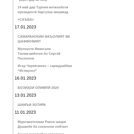
14 май дар Туркия интихоботи
президентӣ баргузор мешавад
«САЪБА»
17.01.2023
САМАРАНОКИИ ФАЪОЛИЯТ ВА
ШАФФОФИЯТ
Мулоқоти Имангали
Тасмагамбетов бо Сергей
Поспелов
Игор Черевченко – сармураббии
“Истиқлол”
16.01.2023
БОЗИҲОИ ОЛИМПӢ-2024
13.01.2023
ШАМЪИ ХОТИРА
11.01.2023
Муроҷиатномаи Раиси шаҳри
Душанбе ба сокинони пойтахт