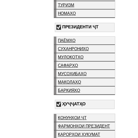
ТУРИЗМ
НОМАҲО
ПРЕЗИДЕНТИ ҶТ
ПАЁМҲО
СУХАНРОНИҲО
МУЛОҚОТҲО
САФАРҲО
МУСОҲИБАҲО
МАҚОЛАҲО
БАРҚИЯҲО
ҲУҶҶАТҲО
ҚОНУНҲОИ ҶТ
ФАРМОНҲОИ ПРЕЗИДЕНТ
ҚАРОРҲОИ ҲУКУМАТ