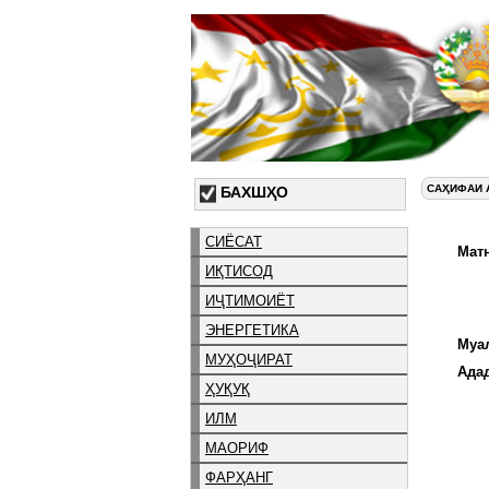
САҲИФАИ 
БАХШҲО
СИЁСАТ
Матн
ИҚТИСОД
ИҶТИМОИЁТ
ЭНЕРГЕТИКА
Муа
МУҲОҶИРАТ
Ада
ҲУҚУҚ
ИЛМ
МАОРИФ
ФАРҲАНГ