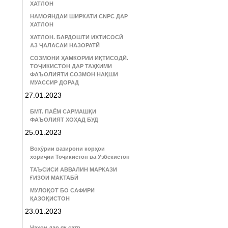
ХАТЛОН
НАМОЯНДАИ ШИРКАТИ CNPC ДАР
ХАТЛОН
ХАТЛОН. БАРДОШТИ ИХТИСОСӢ
АЗ ҶАЛАСАИ НАЗОРАТӢ
СОЗМОНИ ҲАМКОРИИ ИҚТИСОДӢ.
ТОҶИКИСТОН ДАР ТАҲКИМИ
ФАЪОЛИЯТИ СОЗМОН НАҚШИ
МУАССИР ДОРАД
27.01.2023
БМТ. ПАЁМ САРМАШҚИ
ФАЪОЛИЯТ ХОҲАД БУД
25.01.2023
Вохӯрии вазирони корҳои
хориҷии Тоҷикистон ва Ӯзбекистон
ТАЪСИСИ АВВАЛИН МАРКАЗИ
ҒИЗОИ МАКТАБӢ
МУЛОҚОТ БО САФИРИ
ҚАЗОҚИСТОН
23.01.2023
Ҷаҳон дар як сатр