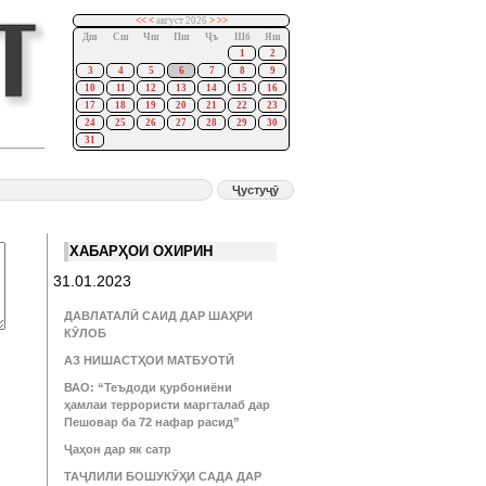
<<
<
август 2026
>
>>
Дш
Сш
Чш
Пш
Ҷъ
Шб
Яш
1
2
3
4
5
6
7
8
9
10
11
12
13
14
15
16
17
18
19
20
21
22
23
24
25
26
27
28
29
30
31
ХАБАРҲОИ ОХИРИН
31.01.2023
ДАВЛАТАЛӢ САИД ДАР ШАҲРИ
КӮЛОБ
АЗ НИШАСТҲОИ МАТБУОТӢ
ВАО: “Теъдоди қурбониёни
ҳамлаи террористи маргталаб дар
Пешовар ба 72 нафар расид”
Ҷаҳон дар як сатр
ТАҶЛИЛИ БОШУКӮҲИ САДА ДАР