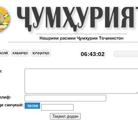
06:43:03
АСЛӢ
ХАБАРҲО
ҲУҶҶАТҲО
:
ллиф:
ди санҷишӣ: