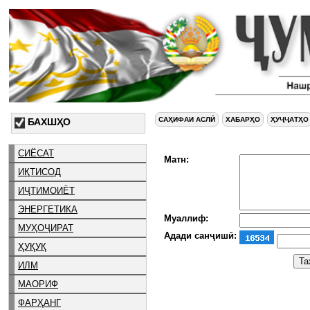
САҲИФАИ АСЛӢ
ХАБАРҲО
ҲУҶҶАТҲО
БАХШҲО
СИЁСАТ
Матн:
ИҚТИСОД
ИҶТИМОИЁТ
ЭНЕРГЕТИКА
Муаллиф:
МУҲОҶИРАТ
Адади санҷишӣ:
ҲУҚУҚ
ИЛМ
МАОРИФ
ФАРҲАНГ