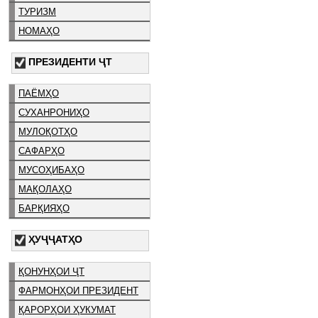
ТУРИЗМ
НОМАҲО
ПРЕЗИДЕНТИ ҶТ
ПАЁМҲО
СУХАНРОНИҲО
МУЛОҚОТҲО
САФАРҲО
МУСОҲИБАҲО
МАҚОЛАҲО
БАРҚИЯҲО
ҲУҶҶАТҲО
ҚОНУНҲОИ ҶТ
ФАРМОНҲОИ ПРЕЗИДЕНТ
ҚАРОРҲОИ ҲУКУМАТ