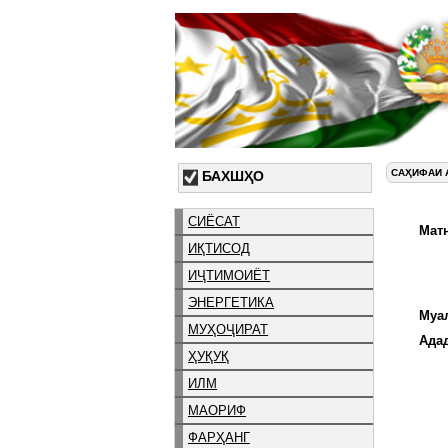
САҲИФАИ 
БАХШҲО
СИЁСАТ
Матн
ИҚТИСОД
ИҶТИМОИЁТ
ЭНЕРГЕТИКА
Муа
МУҲОҶИРАТ
Ада
ҲУҚУҚ
ИЛМ
МАОРИФ
ФАРҲАНГ