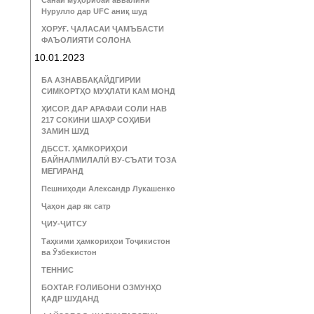
Санаи муҳорибаи аввалини
Нурулло дар UFC аниқ шуд
ХОРУҒ. ҶАЛАСАИ ҶАМЪБАСТИ
ФАЪОЛИЯТИ СОЛОНА
10.01.2023
БА АЗНАВБАҚАЙДГИРИИ
СИМКОРТҲО МУҲЛАТИ КАМ МОНД
ҲИСОР. ДАР АРАФАИ СОЛИ НАВ
217 СОКИНИ ШАҲР СОҲИБИ
ЗАМИН ШУД
ДБССТ. ҲАМКОРИҲОИ
БАЙНАЛМИЛАЛӢ ВУ-СЪАТИ ТОЗА
МЕГИРАНД
Пешниҳоди Александр Лукашенко
Ҷаҳон дар як сатр
ҶИУ-ҶИТСУ
Таҳкими ҳамкориҳои Тоҷикистон
ва Ӯзбекистон
ТЕННИС
БОХТАР. ҒОЛИБОНИ ОЗМУНҲО
ҚАДР ШУДАНД