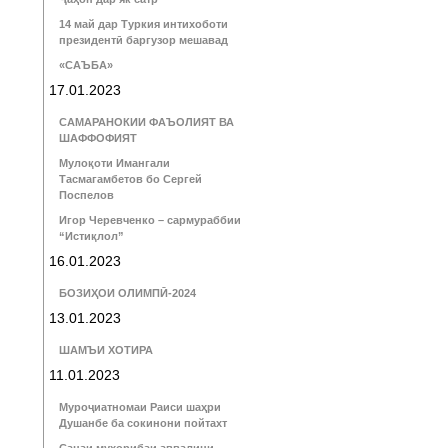
14 май дар Туркия интихоботи
президентӣ баргузор мешавад
«САЪБА»
17.01.2023
САМАРАНОКИИ ФАЪОЛИЯТ ВА
ШАФФОФИЯТ
Мулоқоти Имангали
Тасмагамбетов бо Сергей
Поспелов
Игор Черевченко – сармураббии
“Истиқлол”
16.01.2023
БОЗИҲОИ ОЛИМПӢ-2024
13.01.2023
ШАМЪИ ХОТИРА
11.01.2023
Муроҷиатномаи Раиси шаҳри
Душанбе ба сокинони пойтахт