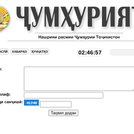
02:46:58
АСЛӢ
ХАБАРҲО
ҲУҶҶАТҲО
:
ллиф:
ди санҷишӣ: