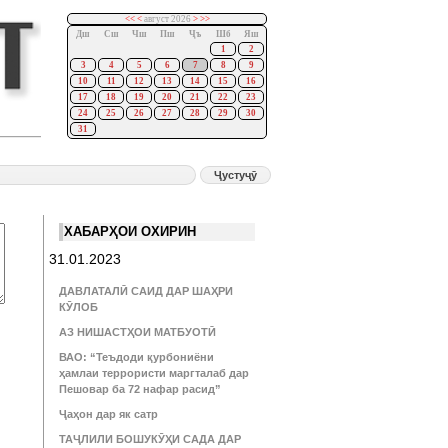
<<
<
август 2026
>
>>
Дш
Сш
Чш
Пш
Ҷъ
Шб
Яш
1
2
3
4
5
6
7
8
9
10
11
12
13
14
15
16
17
18
19
20
21
22
23
24
25
26
27
28
29
30
31
ХАБАРҲОИ ОХИРИН
31.01.2023
ДАВЛАТАЛӢ САИД ДАР ШАҲРИ
КӮЛОБ
АЗ НИШАСТҲОИ МАТБУОТӢ
ВАО: “Теъдоди қурбониёни
ҳамлаи террористи маргталаб дар
Пешовар ба 72 нафар расид”
Ҷаҳон дар як сатр
ТАҶЛИЛИ БОШУКӮҲИ САДА ДАР