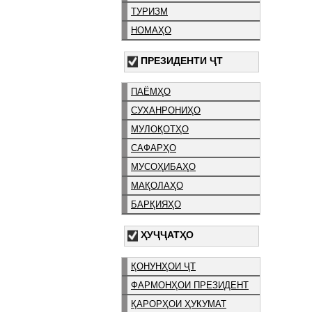
ТУРИЗМ
НОМАҲО
ПРЕЗИДЕНТИ ҶТ
ПАЁМҲО
СУХАНРОНИҲО
МУЛОҚОТҲО
САФАРҲО
МУСОҲИБАҲО
МАҚОЛАҲО
БАРҚИЯҲО
ҲУҶҶАТҲО
ҚОНУНҲОИ ҶТ
ФАРМОНҲОИ ПРЕЗИДЕНТ
ҚАРОРҲОИ ҲУКУМАТ