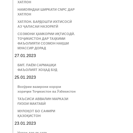
ХАТЛОН
НАМОЯНДАИ ШИРКАТИ CNPC ДАР
ХАТЛОН
ХАТЛОН. БАРДОШТИ ИХТИСОСӢ
АЗ ҶАЛАСАИ НАЗОРАТӢ
СОЗМОНИ ҲАМКОРИИ ИҚТИСОДӢ.
ТОҶИКИСТОН ДАР ТАҲКИМИ
ФАЪОЛИЯТИ СОЗМОН НАҚШИ
МУАССИР ДОРАД
27.01.2023
БМТ. ПАЁМ САРМАШҚИ
ФАЪОЛИЯТ ХОҲАД БУД
25.01.2023
Вохӯрии вазирони корҳои
хориҷии Тоҷикистон ва Ӯзбекистон
ТАЪСИСИ АВВАЛИН МАРКАЗИ
ҒИЗОИ МАКТАБӢ
МУЛОҚОТ БО САФИРИ
ҚАЗОҚИСТОН
23.01.2023
Ҷаҳон дар як сатр