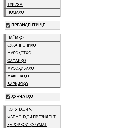
ТУРИЗМ
НОМАҲО
ПРЕЗИДЕНТИ ҶТ
ПАЁМҲО
СУХАНРОНИҲО
МУЛОҚОТҲО
САФАРҲО
МУСОҲИБАҲО
МАҚОЛАҲО
БАРҚИЯҲО
ҲУҶҶАТҲО
ҚОНУНҲОИ ҶТ
ФАРМОНҲОИ ПРЕЗИДЕНТ
ҚАРОРҲОИ ҲУКУМАТ