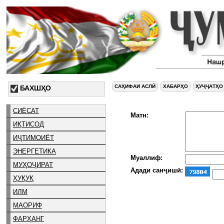
САҲИФАИ АСЛӢ
ХАБАРҲО
ҲУҶҶАТҲО
БАХШҲО
СИЁСАТ
Матн:
ИҚТИСОД
ИҶТИМОИЁТ
ЭНЕРГЕТИКА
Муаллиф:
МУҲОҶИРАТ
Адади санҷишӣ:
ҲУҚУҚ
ИЛМ
МАОРИФ
ФАРҲАНГ