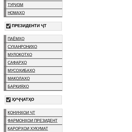
ТУРИЗМ
НОМАҲО
ПРЕЗИДЕНТИ ҶТ
ПАЁМҲО
СУХАНРОНИҲО
МУЛОҚОТҲО
САФАРҲО
МУСОҲИБАҲО
МАҚОЛАҲО
БАРҚИЯҲО
ҲУҶҶАТҲО
ҚОНУНҲОИ ҶТ
ФАРМОНҲОИ ПРЕЗИДЕНТ
ҚАРОРҲОИ ҲУКУМАТ