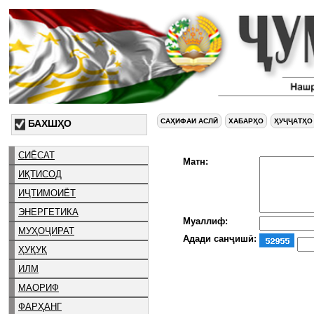
САҲИФАИ АСЛӢ
ХАБАРҲО
ҲУҶҶАТҲО
БАХШҲО
СИЁСАТ
Матн:
ИҚТИСОД
ИҶТИМОИЁТ
ЭНЕРГЕТИКА
Муаллиф:
МУҲОҶИРАТ
Адади санҷишӣ:
ҲУҚУҚ
ИЛМ
МАОРИФ
ФАРҲАНГ