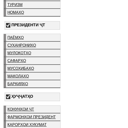
ТУРИЗМ
НОМАҲО
ПРЕЗИДЕНТИ ҶТ
ПАЁМҲО
СУХАНРОНИҲО
МУЛОҚОТҲО
САФАРҲО
МУСОҲИБАҲО
МАҚОЛАҲО
БАРҚИЯҲО
ҲУҶҶАТҲО
ҚОНУНҲОИ ҶТ
ФАРМОНҲОИ ПРЕЗИДЕНТ
ҚАРОРҲОИ ҲУКУМАТ