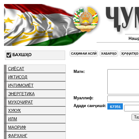
САҲИФАИ АСЛӢ
ХАБАРҲО
ҲУҶҶАТҲО
БАХШҲО
СИЁСАТ
Матн:
ИҚТИСОД
ИҶТИМОИЁТ
ЭНЕРГЕТИКА
Муаллиф:
МУҲОҶИРАТ
Адади санҷишӣ:
ҲУҚУҚ
ИЛМ
МАОРИФ
ФАРҲАНГ