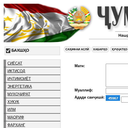
САҲИФАИ АСЛӢ
ХАБАРҲО
ҲУҶҶАТҲО
БАХШҲО
СИЁСАТ
Матн:
ИҚТИСОД
ИҶТИМОИЁТ
ЭНЕРГЕТИКА
Муаллиф:
МУҲОҶИРАТ
Адади санҷишӣ:
ҲУҚУҚ
ИЛМ
МАОРИФ
ФАРҲАНГ