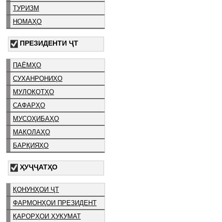
ТУРИЗМ
НОМАҲО
ПРЕЗИДЕНТИ ҶТ
ПАЁМҲО
СУХАНРОНИҲО
МУЛОҚОТҲО
САФАРҲО
МУСОҲИБАҲО
МАҚОЛАҲО
БАРҚИЯҲО
ҲУҶҶАТҲО
ҚОНУНҲОИ ҶТ
ФАРМОНҲОИ ПРЕЗИДЕНТ
ҚАРОРҲОИ ҲУКУМАТ