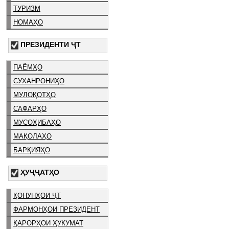
ТУРИЗМ
НОМАҲО
ПРЕЗИДЕНТИ ҶТ
ПАЁМҲО
СУХАНРОНИҲО
МУЛОҚОТҲО
САФАРҲО
МУСОҲИБАҲО
МАҚОЛАҲО
БАРҚИЯҲО
ҲУҶҶАТҲО
ҚОНУНҲОИ ҶТ
ФАРМОНҲОИ ПРЕЗИДЕНТ
ҚАРОРҲОИ ҲУКУМАТ