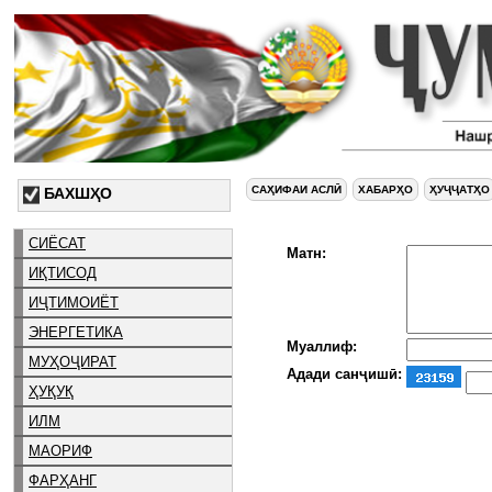
САҲИФАИ АСЛӢ
ХАБАРҲО
ҲУҶҶАТҲО
БАХШҲО
СИЁСАТ
Матн:
ИҚТИСОД
ИҶТИМОИЁТ
ЭНЕРГЕТИКА
Муаллиф:
МУҲОҶИРАТ
Адади санҷишӣ:
ҲУҚУҚ
ИЛМ
МАОРИФ
ФАРҲАНГ