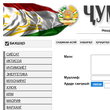
САҲИФАИ АСЛӢ
ХАБАРҲО
ҲУҶҶАТҲО
БАХШҲО
СИЁСАТ
Матн:
ИҚТИСОД
ИҶТИМОИЁТ
ЭНЕРГЕТИКА
Муаллиф:
МУҲОҶИРАТ
Адади санҷишӣ:
ҲУҚУҚ
ИЛМ
МАОРИФ
ФАРҲАНГ