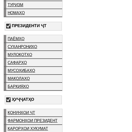
ТУРИЗМ
НОМАҲО
ПРЕЗИДЕНТИ ҶТ
ПАЁМҲО
СУХАНРОНИҲО
МУЛОҚОТҲО
САФАРҲО
МУСОҲИБАҲО
МАҚОЛАҲО
БАРҚИЯҲО
ҲУҶҶАТҲО
ҚОНУНҲОИ ҶТ
ФАРМОНҲОИ ПРЕЗИДЕНТ
ҚАРОРҲОИ ҲУКУМАТ