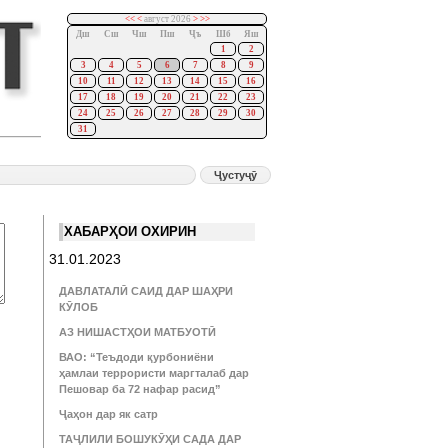
<<
<
август 2026
>
>>
Дш
Сш
Чш
Пш
Ҷъ
Шб
Яш
1
2
3
4
5
6
7
8
9
10
11
12
13
14
15
16
17
18
19
20
21
22
23
24
25
26
27
28
29
30
31
ХАБАРҲОИ ОХИРИН
31.01.2023
ДАВЛАТАЛӢ САИД ДАР ШАҲРИ
КӮЛОБ
АЗ НИШАСТҲОИ МАТБУОТӢ
ВАО: “Теъдоди қурбониёни
ҳамлаи террористи маргталаб дар
Пешовар ба 72 нафар расид”
Ҷаҳон дар як сатр
ТАҶЛИЛИ БОШУКӮҲИ САДА ДАР