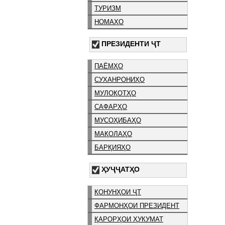
ТУРИЗМ
НОМАҲО
ПРЕЗИДЕНТИ ҶТ
ПАЁМҲО
СУХАНРОНИҲО
МУЛОҚОТҲО
САФАРҲО
МУСОҲИБАҲО
МАҚОЛАҲО
БАРҚИЯҲО
ҲУҶҶАТҲО
ҚОНУНҲОИ ҶТ
ФАРМОНҲОИ ПРЕЗИДЕНТ
ҚАРОРҲОИ ҲУКУМАТ