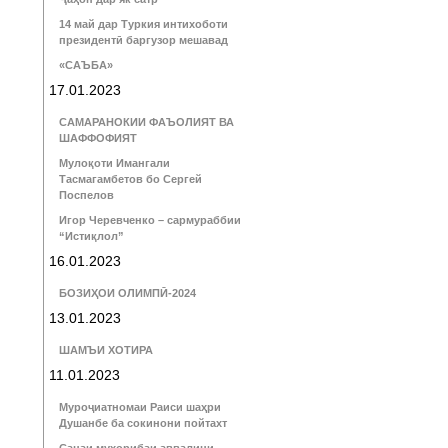
14 май дар Туркия интихоботи
президентӣ баргузор мешавад
«САЪБА»
17.01.2023
САМАРАНОКИИ ФАЪОЛИЯТ ВА
ШАФФОФИЯТ
Мулоқоти Имангали
Тасмагамбетов бо Сергей
Поспелов
Игор Черевченко – сармураббии
“Истиқлол”
16.01.2023
БОЗИҲОИ ОЛИМПӢ-2024
13.01.2023
ШАМЪИ ХОТИРА
11.01.2023
Муроҷиатномаи Раиси шаҳри
Душанбе ба сокинони пойтахт