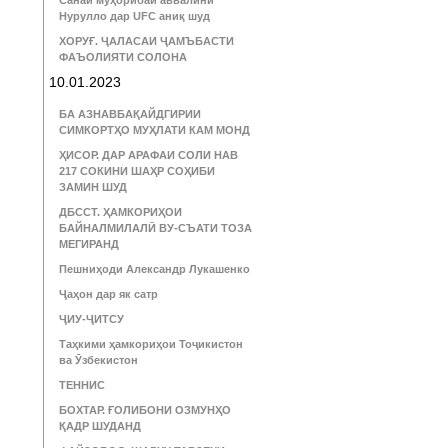
Санаи муҳорибаи аввалини
Нурулло дар UFC аниқ шуд
ХОРУҒ. ҶАЛАСАИ ҶАМЪБАСТИ
ФАЪОЛИЯТИ СОЛОНА
10.01.2023
БА АЗНАВБАҚАЙДГИРИИ
СИМКОРТҲО МУҲЛАТИ КАМ МОНД
ҲИСОР. ДАР АРАФАИ СОЛИ НАВ
217 СОКИНИ ШАҲР СОҲИБИ
ЗАМИН ШУД
ДБССТ. ҲАМКОРИҲОИ
БАЙНАЛМИЛАЛӢ ВУ-СЪАТИ ТОЗА
МЕГИРАНД
Пешниҳоди Александр Лукашенко
Ҷаҳон дар як сатр
ҶИУ-ҶИТСУ
Таҳкими ҳамкориҳои Тоҷикистон
ва Ӯзбекистон
ТЕННИС
БОХТАР. ҒОЛИБОНИ ОЗМУНҲО
ҚАДР ШУДАНД