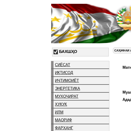
САҲИФАИ 
БАХШҲО
СИЁСАТ
Матн
ИҚТИСОД
ИҶТИМОИЁТ
ЭНЕРГЕТИКА
Муа
МУҲОҶИРАТ
Ада
ҲУҚУҚ
ИЛМ
МАОРИФ
ФАРҲАНГ