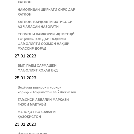
ХАТЛОН
НАМОЯНДАИ ШИРКАТИ CNPC ДАР
ХАТЛОН
ХАТЛОН. БАРДОШТИ ИХТИСОСӢ
АЗ ҶАЛАСАИ НАЗОРАТӢ
СОЗМОНИ ҲАМКОРИИ ИҚТИСОДӢ.
ТОҶИКИСТОН ДАР ТАҲКИМИ
ФАЪОЛИЯТИ СОЗМОН НАҚШИ
МУАССИР ДОРАД
27.01.2023
БМТ. ПАЁМ САРМАШҚИ
ФАЪОЛИЯТ ХОҲАД БУД
25.01.2023
Вохӯрии вазирони корҳои
хориҷии Тоҷикистон ва Ӯзбекистон
ТАЪСИСИ АВВАЛИН МАРКАЗИ
ҒИЗОИ МАКТАБӢ
МУЛОҚОТ БО САФИРИ
ҚАЗОҚИСТОН
23.01.2023
Ҷаҳон дар як сатр