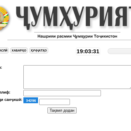
19:03:32
АСЛӢ
ХАБАРҲО
ҲУҶҶАТҲО
:
ллиф:
ди санҷишӣ: