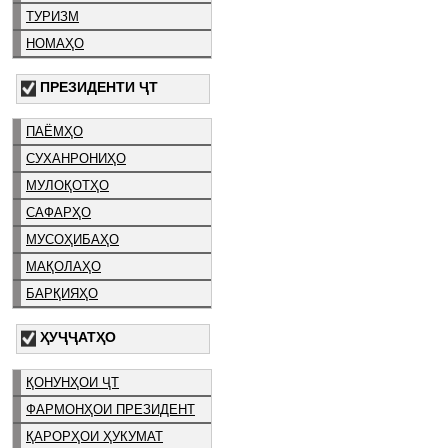
ТУРИЗМ
НОМАҲО
ПРЕЗИДЕНТИ ҶТ
ПАЁМҲО
СУХАНРОНИҲО
МУЛОҚОТҲО
САФАРҲО
МУСОҲИБАҲО
МАҚОЛАҲО
БАРҚИЯҲО
ҲУҶҶАТҲО
ҚОНУНҲОИ ҶТ
ФАРМОНҲОИ ПРЕЗИДЕНТ
ҚАРОРҲОИ ҲУКУМАТ