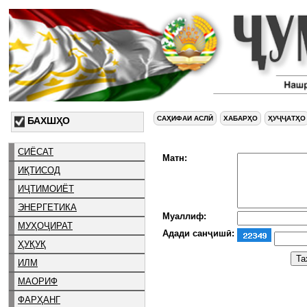
САҲИФАИ АСЛӢ
ХАБАРҲО
ҲУҶҶАТҲО
БАХШҲО
СИЁСАТ
Матн:
ИҚТИСОД
ИҶТИМОИЁТ
ЭНЕРГЕТИКА
Муаллиф:
МУҲОҶИРАТ
Адади санҷишӣ:
ҲУҚУҚ
ИЛМ
МАОРИФ
ФАРҲАНГ