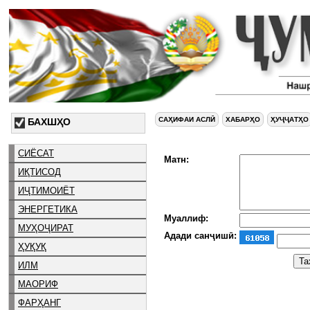
САҲИФАИ АСЛӢ
ХАБАРҲО
ҲУҶҶАТҲО
БАХШҲО
СИЁСАТ
Матн:
ИҚТИСОД
ИҶТИМОИЁТ
ЭНЕРГЕТИКА
Муаллиф:
МУҲОҶИРАТ
Адади санҷишӣ:
ҲУҚУҚ
ИЛМ
МАОРИФ
ФАРҲАНГ