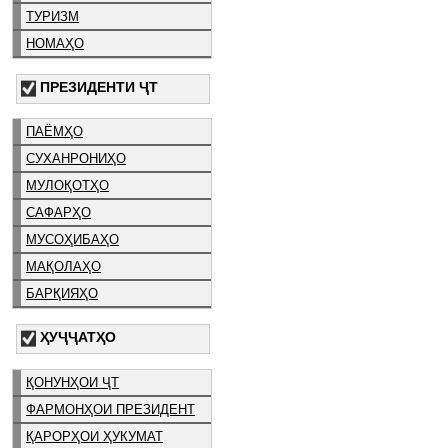
ТУРИЗМ
НОМАҲО
ПРЕЗИДЕНТИ ҶТ
ПАЁМҲО
СУХАНРОНИҲО
МУЛОҚОТҲО
САФАРҲО
МУСОҲИБАҲО
МАҚОЛАҲО
БАРҚИЯҲО
ҲУҶҶАТҲО
ҚОНУНҲОИ ҶТ
ФАРМОНҲОИ ПРЕЗИДЕНТ
ҚАРОРҲОИ ҲУКУМАТ