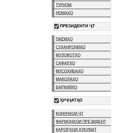
ТУРИЗМ
НОМАҲО
ПРЕЗИДЕНТИ ҶТ
ПАЁМҲО
СУХАНРОНИҲО
МУЛОҚОТҲО
САФАРҲО
МУСОҲИБАҲО
МАҚОЛАҲО
БАРҚИЯҲО
ҲУҶҶАТҲО
ҚОНУНҲОИ ҶТ
ФАРМОНҲОИ ПРЕЗИДЕНТ
ҚАРОРҲОИ ҲУКУМАТ