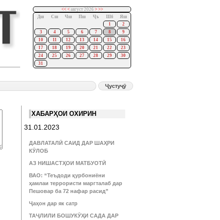
<<
<
август 2026
>
>>
Дш
Сш
Чш
Пш
Ҷъ
Шб
Яш
1
2
3
4
5
6
7
8
9
10
11
12
13
14
15
16
17
18
19
20
21
22
23
24
25
26
27
28
29
30
31
ХАБАРҲОИ ОХИРИН
31.01.2023
ДАВЛАТАЛӢ САИД ДАР ШАҲРИ
КӮЛОБ
АЗ НИШАСТҲОИ МАТБУОТӢ
ВАО: “Теъдоди қурбониёни
ҳамлаи террористи маргталаб дар
Пешовар ба 72 нафар расид”
Ҷаҳон дар як сатр
ТАҶЛИЛИ БОШУКӮҲИ САДА ДАР