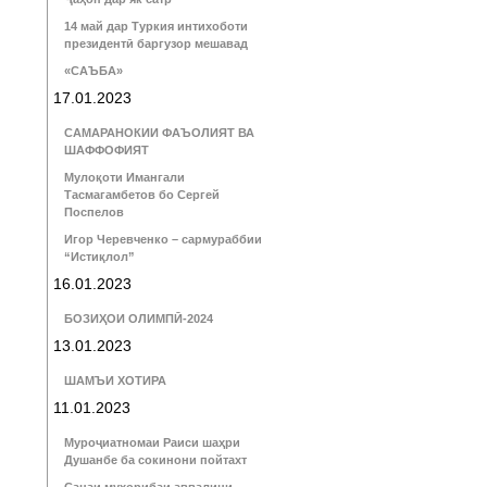
14 май дар Туркия интихоботи
президентӣ баргузор мешавад
«САЪБА»
17.01.2023
САМАРАНОКИИ ФАЪОЛИЯТ ВА
ШАФФОФИЯТ
Мулоқоти Имангали
Тасмагамбетов бо Сергей
Поспелов
Игор Черевченко – сармураббии
“Истиқлол”
16.01.2023
БОЗИҲОИ ОЛИМПӢ-2024
13.01.2023
ШАМЪИ ХОТИРА
11.01.2023
Муроҷиатномаи Раиси шаҳри
Душанбе ба сокинони пойтахт