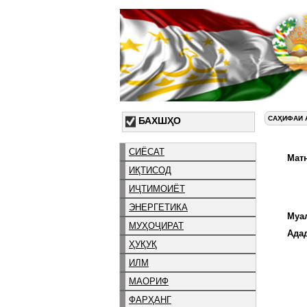
САҲИФАИ 
БАХШҲО
СИЁСАТ
Матн
ИҚТИСОД
ИҶТИМОИЁТ
ЭНЕРГЕТИКА
Муа
МУҲОҶИРАТ
Ада
ҲУҚУҚ
ИЛМ
МАОРИФ
ФАРҲАНГ