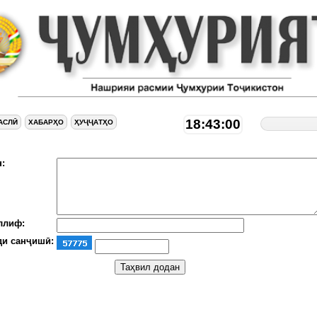
18:43:01
АСЛӢ
ХАБАРҲО
ҲУҶҶАТҲО
:
ллиф:
ди санҷишӣ: