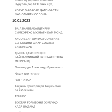
Санаи муҳорибаи аввалини
Нурулло дар UFC аниқ шуд
ХОРУҒ. ҶАЛАСАИ ҶАМЪБАСТИ
ФАЪОЛИЯТИ СОЛОНА
10.01.2023
БА АЗНАВБАҚАЙДГИРИИ
СИМКОРТҲО МУҲЛАТИ КАМ МОНД
ҲИСОР. ДАР АРАФАИ СОЛИ НАВ
217 СОКИНИ ШАҲР СОҲИБИ
ЗАМИН ШУД
ДБССТ. ҲАМКОРИҲОИ
БАЙНАЛМИЛАЛӢ ВУ-СЪАТИ ТОЗА
МЕГИРАНД
Пешниҳоди Александр Лукашенко
Ҷаҳон дар як сатр
ҶИУ-ҶИТСУ
Таҳкими ҳамкориҳои Тоҷикистон
ва Ӯзбекистон
ТЕННИС
БОХТАР. ҒОЛИБОНИ ОЗМУНҲО
ҚАДР ШУДАНД