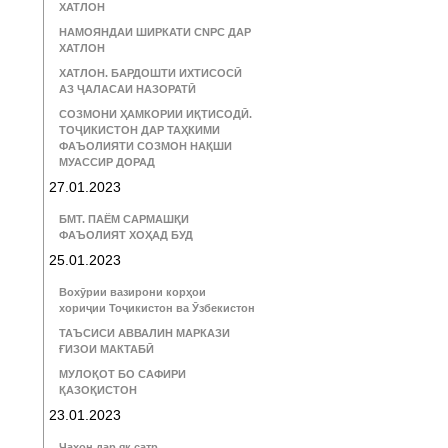
ХАТЛОН
НАМОЯНДАИ ШИРКАТИ CNPC ДАР
ХАТЛОН
ХАТЛОН. БАРДОШТИ ИХТИСОСӢ
АЗ ҶАЛАСАИ НАЗОРАТӢ
СОЗМОНИ ҲАМКОРИИ ИҚТИСОДӢ.
ТОҶИКИСТОН ДАР ТАҲКИМИ
ФАЪОЛИЯТИ СОЗМОН НАҚШИ
МУАССИР ДОРАД
27.01.2023
БМТ. ПАЁМ САРМАШҚИ
ФАЪОЛИЯТ ХОҲАД БУД
25.01.2023
Вохӯрии вазирони корҳои
хориҷии Тоҷикистон ва Ӯзбекистон
ТАЪСИСИ АВВАЛИН МАРКАЗИ
ҒИЗОИ МАКТАБӢ
МУЛОҚОТ БО САФИРИ
ҚАЗОҚИСТОН
23.01.2023
Ҷаҳон дар як сатр