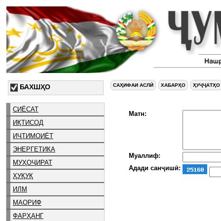
САҲИФАИ АСЛӢ
ХАБАРҲО
ҲУҶҶАТҲО
БАХШҲО
СИЁСАТ
Матн:
ИҚТИСОД
ИҶТИМОИЁТ
ЭНЕРГЕТИКА
Муаллиф:
МУҲОҶИРАТ
Адади санҷишӣ:
ҲУҚУҚ
ИЛМ
МАОРИФ
ФАРҲАНГ