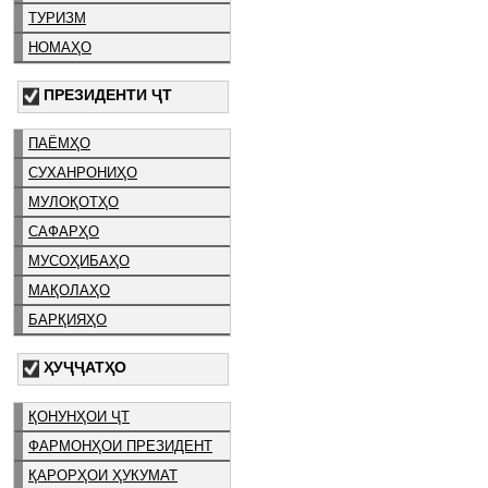
ТУРИЗМ
НОМАҲО
ПРЕЗИДЕНТИ ҶТ
ПАЁМҲО
СУХАНРОНИҲО
МУЛОҚОТҲО
САФАРҲО
МУСОҲИБАҲО
МАҚОЛАҲО
БАРҚИЯҲО
ҲУҶҶАТҲО
ҚОНУНҲОИ ҶТ
ФАРМОНҲОИ ПРЕЗИДЕНТ
ҚАРОРҲОИ ҲУКУМАТ