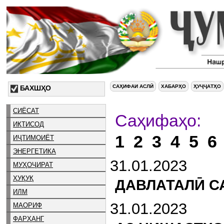
САҲИФАИ АСЛӢ
ХАБАРҲО
ҲУҶҶАТҲО
БАХШҲО
СИЁСАТ
С
ИҚТИСОД
1
2
3
4
5
6
ИҶТИМОИЁТ
ЭНЕРГЕТИКА
31.01.2023
МУҲОҶИРАТ
ҲУҚУҚ
ДАВЛАТАЛӢ С
ИЛМ
31.01.2023
МАОРИФ
ФАРҲАНГ