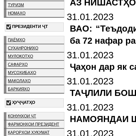
АЗ НИШАСТҲО
ТУРИЗМ
НОМАҲО
31.01.2023
ВАО: “Теъдоди
ПРЕЗИДЕНТИ ҶТ
ба 72 нафар р
ПАЁМҲО
СУХАНРОНИҲО
31.01.2023
МУЛОҚОТҲО
Ҷаҳон дар як с
САФАРҲО
МУСОҲИБАҲО
31.01.2023
МАҚОЛАҲО
БАРҚИЯҲО
ТАҶЛИЛИ БОШ
ҲУҶҶАТҲО
31.01.2023
ҚОНУНҲОИ ҶТ
НАМОЯНДАИ Ш
ФАРМОНҲОИ ПРЕЗИДЕНТ
31.01.2023
ҚАРОРҲОИ ҲУКУМАТ