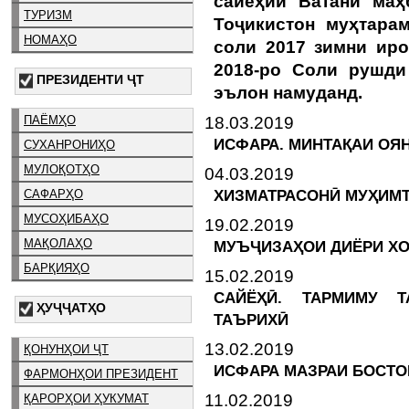
сайёҳии Ватани маҳ
ТУРИЗМ
Тоҷикистон муҳтара
НОМАҲО
соли 2017 зимни ир
2018-ро Соли рушди
ПРЕЗИДЕНТИ ҶТ
эълон намуданд.
18.03.2019
ПАЁМҲО
ИСФАРА. МИНТАҚАИ ОЯ
СУХАНРОНИҲО
МУЛОҚОТҲО
04.03.2019
ХИЗМАТРАСОНӢ МУҲИМТ
САФАРҲО
МУСОҲИБАҲО
19.02.2019
МАҚОЛАҲО
МУЪҶИЗАҲОИ ДИЁРИ Х
БАРҚИЯҲО
15.02.2019
САЙЁҲӢ. ТАРМИМУ Т
ҲУҶҶАТҲО
ТАЪРИХӢ
13.02.2019
ҚОНУНҲОИ ҶТ
ИСФАРА МАЗРАИ БОСТО
ФАРМОНҲОИ ПРЕЗИДЕНТ
11.02.2019
ҚАРОРҲОИ ҲУКУМАТ