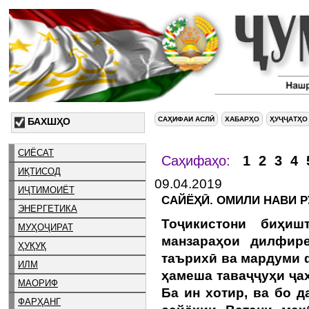
САҲИФАИ АСЛӢ
ХАБАРҲО
ҲУҶҶАТҲО
БАХШҲО
СИЁСАТ
Саҳифаҳо:
1
2
3
4
ИҚТИСОД
09.04.2019
ИҶТИМОИЁТ
САЙЁҲӢ. ОМИЛИ НАВИ 
ЭНЕРГЕТИКА
Тоҷикистони биҳиш
МУҲОҶИРАТ
манзараҳои дилфире
ҲУҚУҚ
таърихӣ ва мардуми 
ИЛМ
ҳамеша таваҷҷуҳи ҷа
МАОРИФ
Ба ин хотир, ва бо 
ФАРҲАНГ