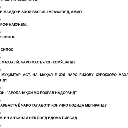
9
И МАЙДОНЧАҲОИ ВАРЗИШ МЕАФЗОЯД, АММО...
9
РОФ НАКУНЕМ...
9
И СИПОС
9
 СИПОС
9
Ё МАҲАЛЛӢ. ЧАРО МАСЪУЛОН ХОМӮШАНД?
9
 МУҲИМТАР АСТ, НА МАҲАЛ Ё ХУД ЧАРО ҒИЗОВУ ХӮРОКҲОРО МАҲ
НД?
9
Н: "АРОБАЧАҲОИ МО РОҲРАВ НАДОРАНД"
9
САРБАСТА Ё ЧАРО ТАЛАБОТИ ҚОНУНРО НОДИДА МЕГИРАНД?
9
М. ИН АНЪАНАИ НЕК БОЯД ИДОМА БИЁБАД
9