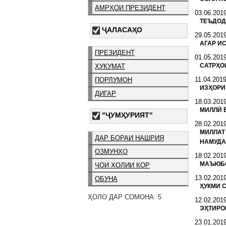
АМРҲОИ ПРЕЗИДЕНТ
03.06.201
ТЕЪДОД
ҶАЛАСАҲО
29.05.201
АГАР ИС
ПРЕЗИДЕНТ
01.05.201
САТРҲО
ҲУКУМАТ
11.04.201
ПОРЛУМОН
ИЗҲОРИ
ДИГАР
18.03.201
МИЛЛӢ 
"ҶУМҲУРИЯТ"
28.02.201
МИЛЛАТ
ДАР БОРАИ НАШРИЯ
НАМУДА
ОЗМУНҲО
18.02.201
МАЪЮБО
ҶОИ ХОЛИИ КОР
13.02.201
ОБУНА
ҲУКМИ 
ҲОЛО ДАР СОМОНА: 5
12.02.201
ЭҲТИРО
23.01.201