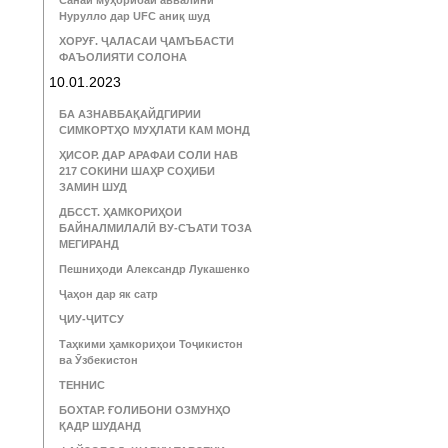
Санаи муҳорибаи аввалини
Нурулло дар UFC аниқ шуд
ХОРУҒ. ҶАЛАСАИ ҶАМЪБАСТИ
ФАЪОЛИЯТИ СОЛОНА
10.01.2023
БА АЗНАВБАҚАЙДГИРИИ
СИМКОРТҲО МУҲЛАТИ КАМ МОНД
ҲИСОР. ДАР АРАФАИ СОЛИ НАВ
217 СОКИНИ ШАҲР СОҲИБИ
ЗАМИН ШУД
ДБССТ. ҲАМКОРИҲОИ
БАЙНАЛМИЛАЛӢ ВУ-СЪАТИ ТОЗА
МЕГИРАНД
Пешниҳоди Александр Лукашенко
Ҷаҳон дар як сатр
ҶИУ-ҶИТСУ
Таҳкими ҳамкориҳои Тоҷикистон
ва Ӯзбекистон
ТЕННИС
БОХТАР. ҒОЛИБОНИ ОЗМУНҲО
ҚАДР ШУДАНД