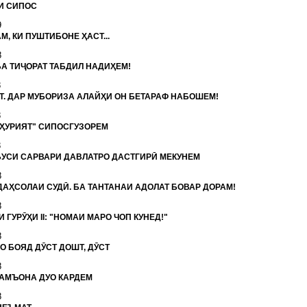
И СИПОС
9
, КИ ПУШТИБОНЕ ҲАСТ...
8
БА ТИҶОРАТ ТАБДИЛ НАДИҲЕМ!
8
Т. ДАР МУБОРИЗА АЛАЙҲИ ОН БЕТАРАФ НАБОШЕМ!
8
МҲУРИЯТ" СИПОСГУЗОРЕМ
8
УСИ САРВАРИ ДАВЛАТРО ДАСТГИРӢ МЕКУНЕМ
8
ДАҲСОЛАИ СУДӢ. БА ТАНТАНАИ АДОЛАТ БОВАР ДОРАМ!
8
ГУРӮҲИ II: "НОМАИ МАРО ЧОП КУНЕД!"
8
О БОЯД ДӮСТ ДОШТ, ДӮСТ
8
АМЪОНА ДУО КАРДЕМ
8