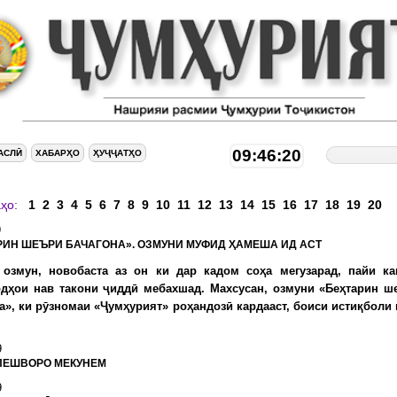
09:46:21
АСЛӢ
ХАБАРҲО
ҲУҶҶАТҲО
аҳо:
1
2
3
4
5
6
7
8
9
10
11
12
13
14
15
16
17
18
19
20
9
РИН ШЕЪРИ БАЧАГОНА». ОЗМУНИ МУФИД ҲАМЕША ИД АСТ
 озмун, новобаста аз он ки дар кадом соҳа мегузарад, пайи к
одҳои нав такони ҷиддӣ мебахшад. Махсусан, озмуни «Беҳтарин ш
а», ки рӯзномаи «Ҷумҳурият» роҳандозӣ кардааст, боиси истиқболи 
9
ПЕШВОРО МЕКУНЕМ
9