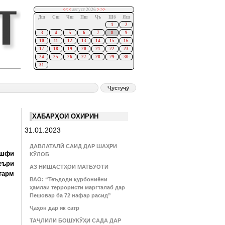
<<
<
август 2026
>
>>
Дш
Сш
Чш
Пш
Ҷъ
Шб
Яш
1
2
3
4
5
6
7
8
9
10
11
12
13
14
15
16
17
18
19
20
21
22
23
24
25
26
27
28
29
30
31
ХАБАРҲОИ ОХИРИН
31.01.2023
ДАВЛАТАЛӢ САИД ДАР ШАҲРИ
ашфи
КӮЛОБ
еъри
АЗ НИШАСТҲОИ МАТБУОТӢ
гарм
ВАО: “Теъдоди қурбониёни
ҳамлаи террористи маргталаб дар
Пешовар ба 72 нафар расид”
Ҷаҳон дар як сатр
ТАҶЛИЛИ БОШУКӮҲИ САДА ДАР