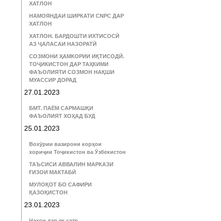
ХАТЛОН
НАМОЯНДАИ ШИРКАТИ CNPC ДАР
ХАТЛОН
ХАТЛОН. БАРДОШТИ ИХТИСОСӢ
АЗ ҶАЛАСАИ НАЗОРАТӢ
СОЗМОНИ ҲАМКОРИИ ИҚТИСОДӢ.
ТОҶИКИСТОН ДАР ТАҲКИМИ
ФАЪОЛИЯТИ СОЗМОН НАҚШИ
МУАССИР ДОРАД
27.01.2023
БМТ. ПАЁМ САРМАШҚИ
ФАЪОЛИЯТ ХОҲАД БУД
25.01.2023
Вохӯрии вазирони корҳои
хориҷии Тоҷикистон ва Ӯзбекистон
ТАЪСИСИ АВВАЛИН МАРКАЗИ
ҒИЗОИ МАКТАБӢ
МУЛОҚОТ БО САФИРИ
ҚАЗОҚИСТОН
23.01.2023
Ҷаҳон дар як сатр