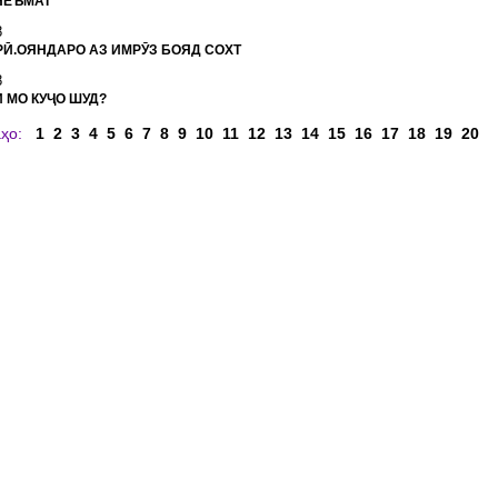
НЕЪМАТ
8
Ӣ.ОЯНДАРО АЗ ИМРӮЗ БОЯД СОХТ
8
 МО КУҶО ШУД?
аҳо:
1
2
3
4
5
6
7
8
9
10
11
12
13
14
15
16
17
18
19
20