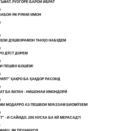
ЕЪМАТ. РӮЗГОРЕ БАРОИ ИБРАТ
9
ЗАБОН ЯК РУКНИ ИМОН
9
9
ЗҲОИ ДУШВОРАМОН ТАНҲО НАБУДЕМ
9
РО ДӮСТ ДОРЕМ
9
И ПЕШВО БОШЕМ!
9
РИЯТ" ҲАҚРО БА ҲАҚДОР РАСОНД
9
АТ БА ВАТАН - НИШОНАИ ИМОНДОРӢ
9
МИ МОДАРРО АЗ ПЕШВОИ МУАЗЗАМ БИОМӮЗЕМ!
9
Т" - И САЙИДО. 200 НУСХА БА КӢ МЕРАСАД?!
9
ОНИШ. ЯК ПЕШНИҲОД