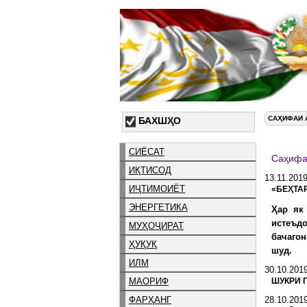
САҲИФАИ 
БАХШҲО
СИЁСАТ
Саҳиф
ИҚТИСОД
13.11.201
ИҶТИМОИЁТ
«БЕҲТА
ЭНЕРГЕТИКА
Ҳар як
истеъд
МУҲОҶИРАТ
бачагон
ҲУҚУҚ
шуд.
ИЛМ
30.10.201
МАОРИФ
ШУКРИ 
ФАРҲАНГ
28.10.201