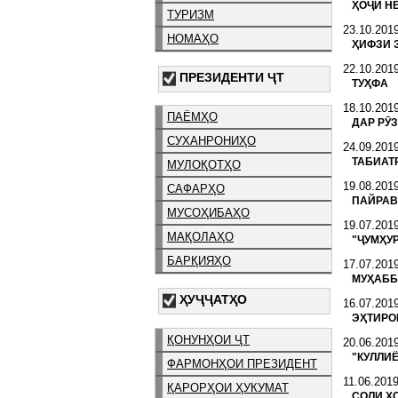
ҲОҶӢ Н
ТУРИЗМ
23.10.201
НОМАҲО
ҲИФЗИ 
22.10.201
ПРЕЗИДЕНТИ ҶТ
ТУҲФА
18.10.201
ПАЁМҲО
ДАР РӮ
СУХАНРОНИҲО
24.09.201
ТАБИАТ
МУЛОҚОТҲО
19.08.201
САФАРҲО
ПАЙРАВ
МУСОҲИБАҲО
19.07.201
МАҚОЛАҲО
"ҶУМҲУ
БАРҚИЯҲО
17.07.201
МУҲАББ
ҲУҶҶАТҲО
16.07.201
ЭҲТИРО
ҚОНУНҲОИ ҶТ
20.06.201
"КУЛЛИЁ
ФАРМОНҲОИ ПРЕЗИДЕНТ
11.06.201
ҚАРОРҲОИ ҲУКУМАТ
СОЛИ Х