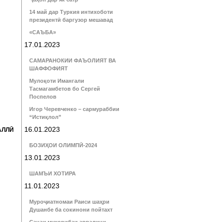
14 май дар Туркия интихоботи
президентӣ баргузор мешавад
«САЪБА»
17.01.2023
САМАРАНОКИИ ФАЪОЛИЯТ ВА
ШАФФОФИЯТ
Мулоқоти Имангали
Тасмагамбетов бо Сергей
Поспелов
Игор Черевченко – сармураббии
“Истиқлол”
16.01.2023
АЛЛӢ
БОЗИҲОИ ОЛИМПӢ-2024
13.01.2023
ШАМЪИ ХОТИРА
11.01.2023
Муроҷиатномаи Раиси шаҳри
Душанбе ба сокинони пойтахт