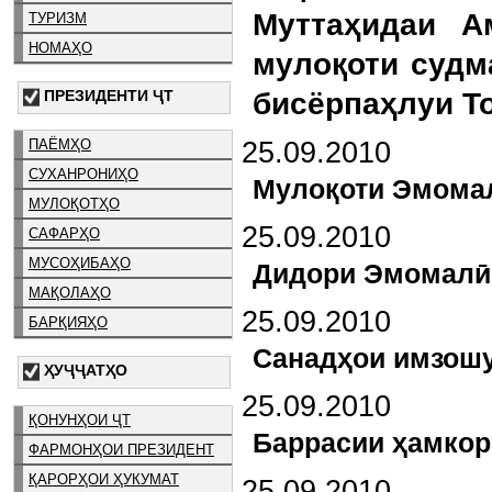
Муттаҳидаи А
ТУРИЗМ
НОМАҲО
мулоқоти судм
ПРЕЗИДЕНТИ ҶТ
бисёрпаҳлуи То
25.09.2010
ПАЁМҲО
СУХАНРОНИҲО
Мулоқоти Эмомал
МУЛОҚОТҲО
25.09.2010
САФАРҲО
МУСОҲИБАҲО
Дидори Эмомалӣ 
МАҚОЛАҲО
25.09.2010
БАРҚИЯҲО
Санадҳои имзош
ҲУҶҶАТҲО
25.09.2010
ҚОНУНҲОИ ҶТ
Баррасии ҳамкор
ФАРМОНҲОИ ПРЕЗИДЕНТ
ҚАРОРҲОИ ҲУКУМАТ
25.09.2010