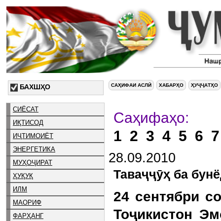
САҲИФАИ АСЛӢ
ХАБАРҲО
ҲУҶҶАТҲО
БАХШҲО
СИЁСАТ
Са
ИҚТИСОД
1
2
3
4
5
6
7
ИҶТИМОИЁТ
ЭНЕРГЕТИКА
28.09.2010
МУҲОҶИРАТ
Таваҷҷӯҳ ба бунё
ҲУҚУҚ
ИЛМ
24 сентябри с
МАОРИФ
Тоҷикистон Эм
ФАРҲАНГ