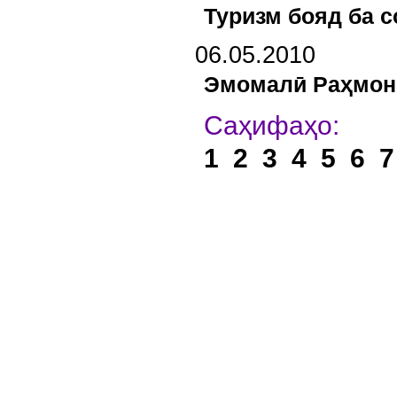
Туризм бояд ба 
06.05.2010
Эмомалӣ Раҳмон 
Са
1
2
3
4
5
6
7