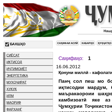
САҲИФАИ АСЛӢ
ХАБАРҲО
ҲУҶҶАТҲО
БАХШҲО
СИЁСАТ
Саҳифаҳо:
1
ИҚТИСОД
16.06.2012
ИҶТИМОИЁТ
Қонуни миллӣ - кафолати
ЭНЕРГЕТИКА
Панҷ сол пеш мо б
МУҲОҶИРАТ
иқтисодии мардум, 
ҲУҚУҚ
маъракаороии шаҳрв
ИЛМ
камбизоатӣ яке аз
МАОРИФ
Ҷумҳурии Тоҷикистон
ФАРҲАНГ