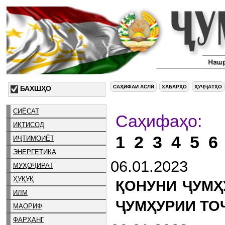
САҲИФАИ АСЛӢ
ХАБАРҲО
ҲУҶҶАТҲО
БАХШҲО
СИЁСАТ
С
ИҚТИСОД
1
2
3
4
5
6
ИҶТИМОИЁТ
ЭНЕРГЕТИКА
06.01.2023
МУҲОҶИРАТ
ҲУҚУҚ
ҚОНУНИ ҶУМҲ
ИЛМ
ҶУМҲУРИИ ТО
МАОРИФ
ФАРҲАНГ