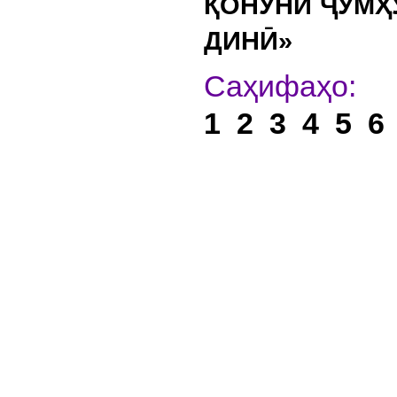
ҚОНУНИ ҶУМҲ
ДИНӢ»
С
1
2
3
4
5
6