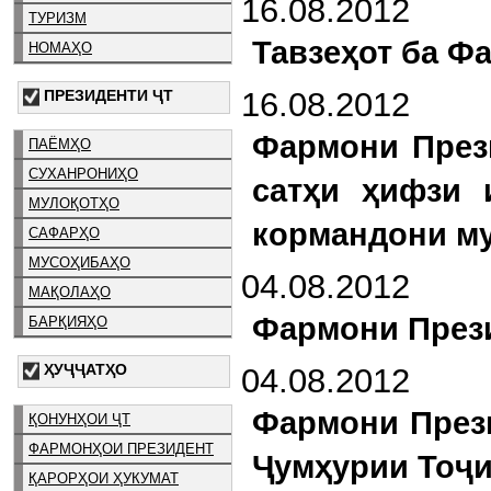
16.08.2012
ТУРИЗМ
Тавзеҳот ба Ф
НОМАҲО
16.08.2012
ПРЕЗИДЕНТИ ҶТ
Фармони През
ПАЁМҲО
СУХАНРОНИҲО
сатҳи ҳифзи 
МУЛОҚОТҲО
кормандони му
САФАРҲО
МУСОҲИБАҲО
04.08.2012
МАҚОЛАҲО
Фармони Прези
БАРҚИЯҲО
ҲУҶҶАТҲО
04.08.2012
Фармони През
ҚОНУНҲОИ ҶТ
ФАРМОНҲОИ ПРЕЗИДЕНТ
Ҷумҳурии Тоҷи
ҚАРОРҲОИ ҲУКУМАТ