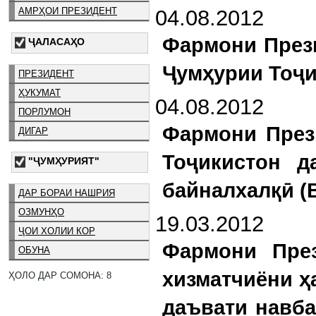
АМРҲОИ ПРЕЗИДЕНТ
04.08.2012
Фармони През
ҶАЛАСАҲО
Ҷумҳурии Тоҷи
ПРЕЗИДЕНТ
ҲУКУМАТ
04.08.2012
ПОРЛУМОН
Фармони През
ДИГАР
Тоҷикистон д
"ҶУМҲУРИЯТ"
байналхалқӣ (
ДАР БОРАИ НАШРИЯ
ОЗМУНҲО
19.03.2012
ҶОИ ХОЛИИ КОР
Фармони През
ОБУНА
хизматчиёни ҳ
ҲОЛО ДАР СОМОНА: 8
даъвати навба