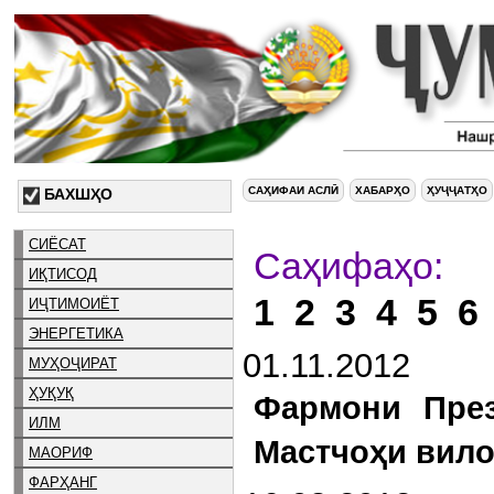
САҲИФАИ АСЛӢ
ХАБАРҲО
ҲУҶҶАТҲО
БАХШҲО
СИЁСАТ
С
ИҚТИСОД
1
2
3
4
5
6
ИҶТИМОИЁТ
ЭНЕРГЕТИКА
01.11.2012
МУҲОҶИРАТ
ҲУҚУҚ
Фармони През
ИЛМ
Мастчоҳи вило
МАОРИФ
ФАРҲАНГ